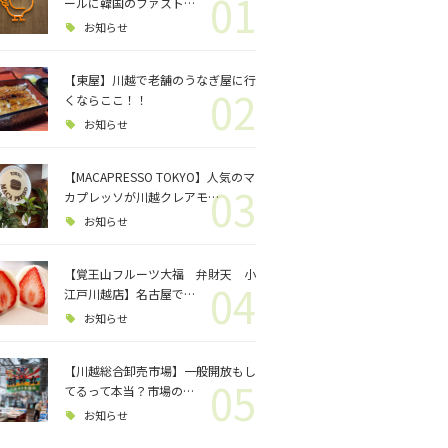
01
ロジェクト
ールに韓国のファスト…
お知らせ
バス釣り
【東屋】川越で老舗のうなぎ屋に行
02
くならここ！！
格闘技
お知らせ
【MACAPRESSO TOKYO】人気のマ
03
カプレッソが川越クレアモ…
お知らせ
【覚王山フルーツ大福 弁財天 小
04
江戸川越店】名古屋で…
お知らせ
【川越総合卸売市場】一般開放もし
05
てるって本当？市場の…
お知らせ