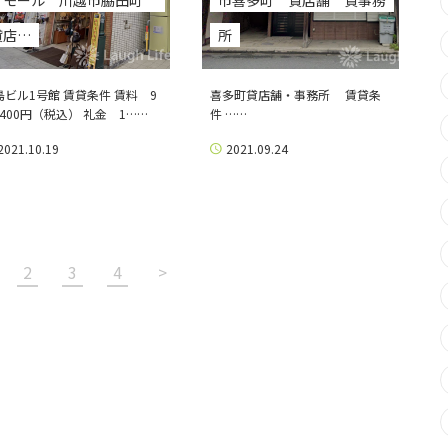
アモール 川越市脇田町
市喜多町 貸店舗 貸事務
貸店…
所
島ビル1号館 賃貸条件 賃料 9
喜多町貸店舗・事務所 賃貸条
,400円（税込） 礼金 1……
件 ……
2021.10.19
2021.09.24
2
3
4
>