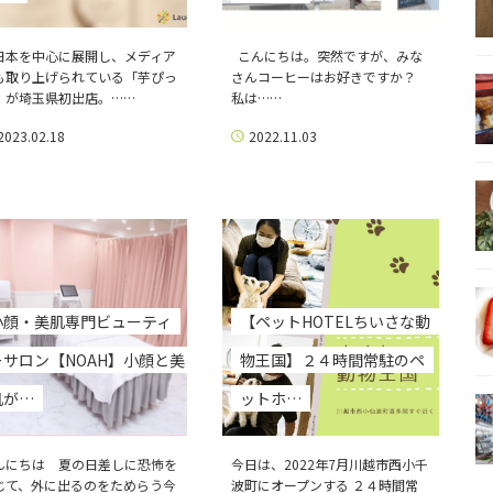
日本を中心に展開し、メディア
こんにちは。突然ですが、みな
も取り上げられている「芋ぴっ
さんコーヒーはお好きですか？
」が埼玉県初出店。……
私は……
2023.02.18
2022.11.03
小顔・美肌専門ビューティ
【ペットHOTELちいさな動
ーサロン【NOAH】小顔と美
物王国】２４時間常駐のペ
肌が…
ットホ…
んにちは 夏の日差しに恐怖を
今日は、2022年7月川越市西小千
じて、外に出るのをためらう今
波町にオープンする ２４時間常