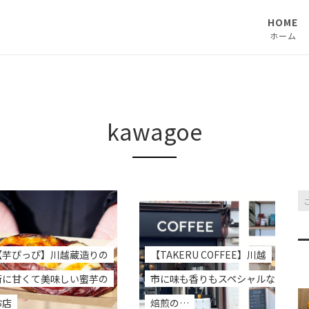
HOME
ホーム
kawagoe
【芋ぴっぴ】川越蔵造りの
【TAKERU COFFEE】川越
街に甘くて美味しい蜜芋の
市に味も香りもスペシャルな
お店
焙煎の…