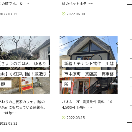
この頃です。 &……
駐のペットホテ……
2022.07.19
2022.06.30
【きょうのごはん ゆるり
新着！テナント物件 川越
Cafe】小江戸川越！蔵造り
市中原町 貸店舗 貸事務
の観…
所
だわりの古民家カフェ 川越の
バオム 2F 賃貸条件 賃料 10
光名所にもなっている蓮馨寺。
4,500円（税込……
こでは毎……
2022.03.15
2022.03.31