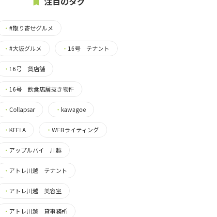
注目のタグ
・
#取り寄せグルメ
・
#大阪グルメ
・
16号 テナント
・
16号 貸店舗
・
16号 飲食店居抜き物件
・
Collapsar
・
kawagoe
・
KEELA
・
WEBライティング
・
アップルパイ 川越
・
アトレ川越 テナント
・
アトレ川越 美容室
・
アトレ川越 貸事務所