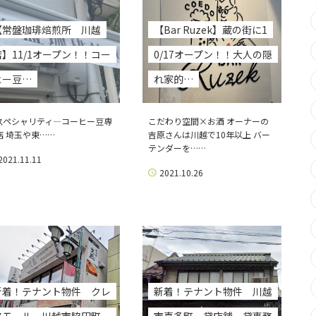
【常盤珈琲焙煎所 川越
【Bar Ruzek】蔵の街に1
店】11/1オープン！！コー
0/17オープン！！大人の隠
ヒー豆…
れ家的…
ペシャリティ―コーヒー豆専
こだわり空間×お酒 オーナーの
店 埼玉や東……
吉原さんは川越で10年以上 バー
テンダーを……
2021.11.11
2021.10.26
新着！テナント物件 クレ
新着！テナント物件 川越