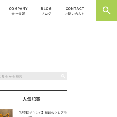
COMPANY
BLOG
CONTACT
会社情報
ブログ
お問い合わせ
会社情報
新着テナント物件
企業理念
物件オーナーお役立ち情
報
代表挨拶
開業、起業お役立ち情報
お薦め書籍
川越おすすめスポット
創業計画書（事業
川越飲食店
書）の書き方
スタッフブログ
川越観光
日記
人気記事
開業・起業インタ
一覧
チュンダの餃子 復活プ
music
【梨泰院チキンパ】川越のクレアモ