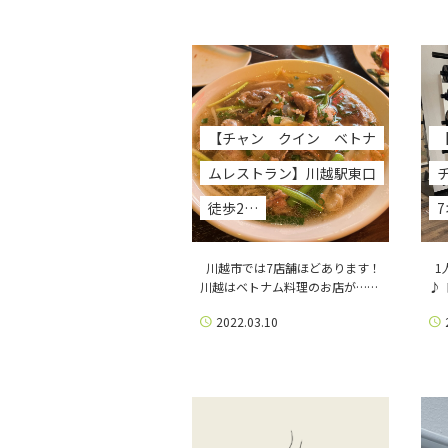
【チャン クイン ベトナ
ムレストラン】川越駅東口
徒歩2…
川越市では7店舗ほどあります！
1
川越はベトナム料理のお店が……
♪
2022.03.10