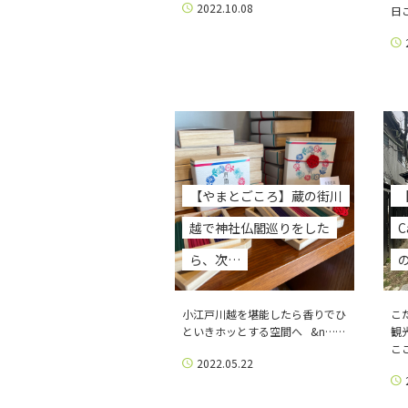
2022.10.08
日
【やまとごころ】蔵の街川
越で神社仏閣巡りをした
ら、次…
小江戸川越を堪能したら香りでひ
こ
といきホッとする空間へ &n……
観
こ
2022.05.22