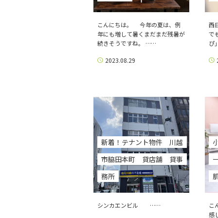
こんにちは。 今年の夏は、例
西
年にも増して暑くまだまだ残暑が
で
続きそうですね。 ……
ぴ
2023.08.29
新着！テナント物件 川越
市脇田本町 貸店舗 貸事
務所
シンカエンビル ……
こ
感