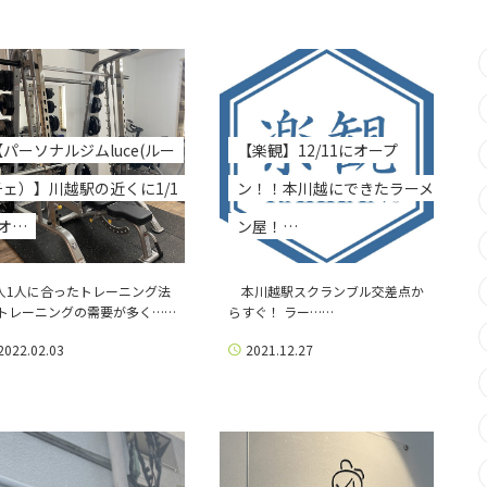
【パーソナルジムluce(ルー
【楽観】12/11にオープ
チェ）】川越駅の近くに1/1
ン！！本川越にできたラーメ
7オ…
ン屋！…
人1人に合ったトレーニング法
本川越駅スクランブル交差点か
 トレーニングの需要が多く……
らすぐ！ ラー……
2022.02.03
2021.12.27