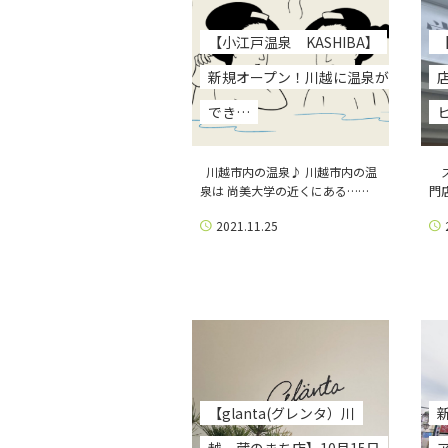
【小江戸温泉 KASHIBA】
新規オープン！川越に温泉が
でき…
川越市内の温泉♪ 川越市内の温
ス
泉は 尚美大学の近くにある……
門
2021.11.25
【glanta(グレンタ）川