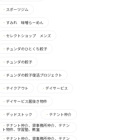
・
スポーツジム
・
すみれ 味噌らーめん
・
セレクトショップ メンズ
・
チュンダのひとくち餃子
・
チュンダの餃子
・
チュンダの餃子復活プロジェクト
・
テイクアウト
・
デイサービス
・
デイサービス居抜き物件
・
デッドストック
・
テナント仲介
・
テナント仲介、貸事務所仲介、テナン
ト物件、学習塾、教室
・
テナント仲介、貸事務所仲介、テナン