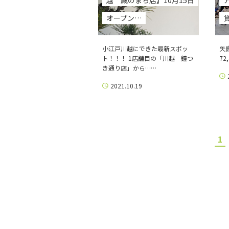
越 蔵のまち店】10月15日
オープン…
小江戸川越にできた最新スポッ
矢
ト！！！ 1店舗目の「川越 鐘つ
72
き通り店」から……
2021.10.19
1