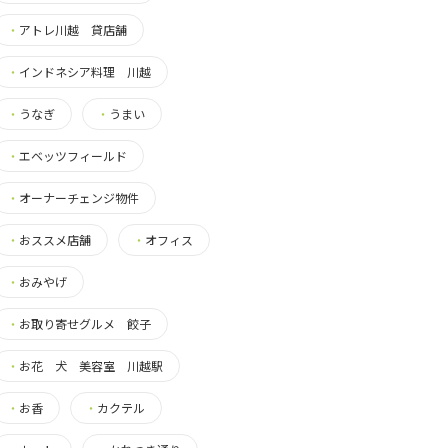
・
アトレ川越 貸店舗
・
インドネシア料理 川越
・
うなぎ
・
うまい
・
エベッツフィールド
・
オーナーチェンジ物件
・
おススメ店舗
・
オフィス
・
おみやげ
・
お取り寄せグルメ 餃子
・
お花 犬 美容室 川越駅
・
お香
・
カクテル