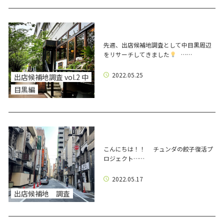
先週、出店候補地調査として中目黒周辺
をリサーチしてきました
……
2022.05.25
出店候補地調査 vol.2 中
目黒編
こんにちは！！ チュンダの餃子復活プ
ロジェクト……
2022.05.17
出店候補地 調査