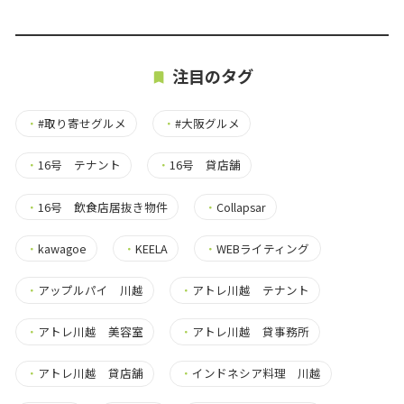
注目のタグ
・
#取り寄せグルメ
・
#大阪グルメ
・
16号 テナント
・
16号 貸店舗
・
16号 飲食店居抜き物件
・
Collapsar
・
kawagoe
・
KEELA
・
WEBライティング
・
アップルパイ 川越
・
アトレ川越 テナント
・
アトレ川越 美容室
・
アトレ川越 貸事務所
・
アトレ川越 貸店舗
・
インドネシア料理 川越