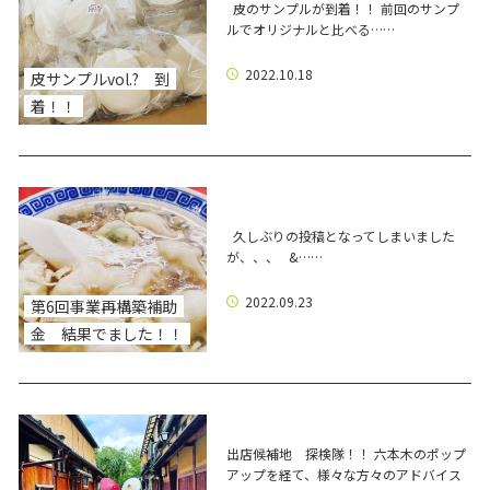
皮のサンプルが到着！！ 前回のサンプ
ルでオリジナルと比べる……
2022.10.18
皮サンプルvol.? 到
着！！
久しぶりの投稿となってしまいました
が、、、 &……
2022.09.23
第6回事業再構築補助
金 結果でました！！
出店候補地 探検隊！！ 六本木のポップ
アップを経て、様々な方々のアドバイス