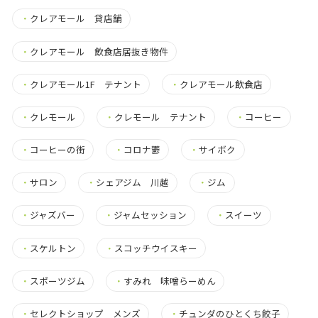
・
クレアモール 貸店舗
・
クレアモール 飲食店居抜き物件
・
クレアモール1F テナント
・
クレアモール飲食店
・
クレモール
・
クレモール テナント
・
コーヒー
・
コーヒーの街
・
コロナ鬱
・
サイボク
・
サロン
・
シェアジム 川越
・
ジム
・
ジャズバー
・
ジャムセッション
・
スイーツ
・
スケルトン
・
スコッチウイスキー
・
スポーツジム
・
すみれ 味噌らーめん
・
セレクトショップ メンズ
・
チュンダのひとくち餃子