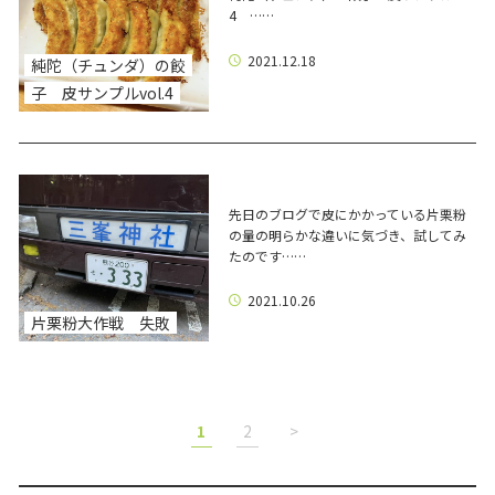
4 ……
2021.12.18
純陀（チュンダ）の餃
子 皮サンプルvol.4
先日のブログで皮にかかっている片栗粉
の量の明らかな違いに気づき、試してみ
たのです……
2021.10.26
片栗粉大作戦 失敗
1
2
>