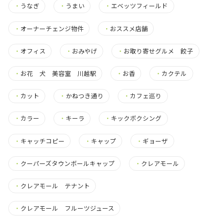
・
うなぎ
・
うまい
・
エベッツフィールド
・
オーナーチェンジ物件
・
おススメ店舗
・
オフィス
・
おみやげ
・
お取り寄せグルメ 餃子
・
お花 犬 美容室 川越駅
・
お香
・
カクテル
・
カット
・
かねつき通り
・
カフェ巡り
・
カラー
・
キーラ
・
キックボクシング
・
キャッチコピー
・
キャップ
・
ギョーザ
・
クーパーズタウンボールキャップ
・
クレアモール
・
クレアモール テナント
・
クレアモール フルーツジュース