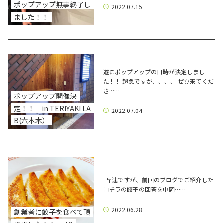
ポップアップ無事終了し
2022.07.15
ました！！
遂にポップアップの日時が決定しまし
た！！ 超急ですが、、、、 ぜひ来てくだ
さ……
ポップアップ開催決
定！！ in TERIYAKI LA
2022.07.04
B(六本木）
早速ですが、前回のブログでご紹介した
コチラの餃子の回答を中岡……
2022.06.28
創業者に餃子を食べて頂