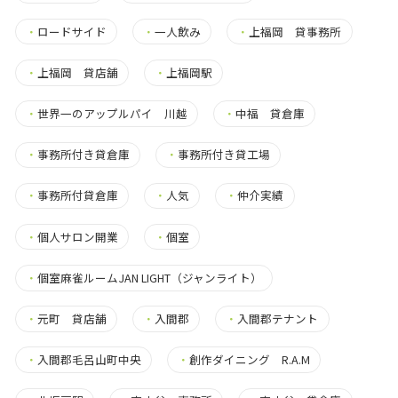
・
ロードサイド
・
一人飲み
・
上福岡 貸事務所
・
上福岡 貸店舗
・
上福岡駅
・
世界一のアップルパイ 川越
・
中福 貸倉庫
・
事務所付き貸倉庫
・
事務所付き貸工場
・
事務所付貸倉庫
・
人気
・
仲介実績
・
個人サロン開業
・
個室
・
個室麻雀ルームJAN LIGHT（ジャンライト）
・
元町 貸店舗
・
入間郡
・
入間郡テナント
・
入間郡毛呂山町中央
・
創作ダイニング R.A.M