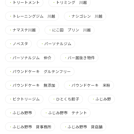
・
トリートメント
・
トリミング 川越
・
トレーニングジム 川越
・
ナシゴレン 川越
・
ナマステ川越
・
にこ田 プリン 川越
・
ノベスタ
・
パーソナルジム
・
パーソナルジム 仲介
・
バー居抜き物件
・
パウンドケーキ グルテンフリー
・
パウンドケーキ 無添加
・
パウンドケーキ 米粉
・
ビクトリージム
・
ひとくち餃子
・
ふじみ野
・
ふじみ野市
・
ふじみ野市 テナント
・
ふじみ野市 貸事務所
・
ふじみ野市 貸店舗