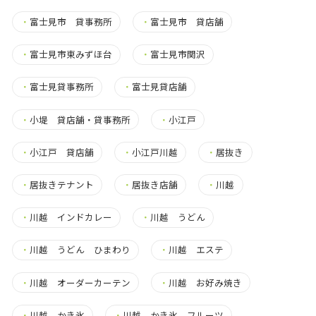
・
富士見市 貸事務所
・
富士見市 貸店舗
・
富士見市東みずほ台
・
富士見市関沢
・
富士見貸事務所
・
富士見貸店舗
・
小堤 貸店舗・貸事務所
・
小江戸
・
小江戸 貸店舗
・
小江戸川越
・
居抜き
・
居抜きテナント
・
居抜き店舗
・
川越
・
川越 インドカレー
・
川越 うどん
・
川越 うどん ひまわり
・
川越 エステ
・
川越 オーダーカーテン
・
川越 お好み焼き
・
川越 かき氷
・
川越 かき氷 フルーツ