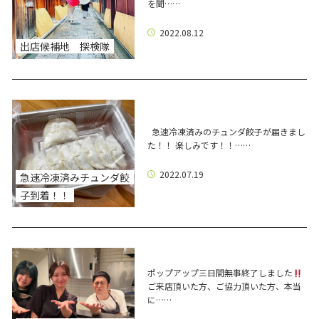
を聞……
2022.08.12
出店候補地 探検隊
急速冷凍済みのチュンダ餃子が届きまし
た！！ 楽しみです！！……
2022.07.19
急速冷凍済みチュンダ餃
子到着！！
ポップアップ三日間無事終了しました
ご来店頂いた方、ご協力頂いた方、本当
に……