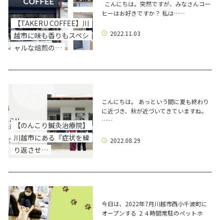
こんにちは。突然ですが、みなさんコー
ヒーはお好きですか？ 私は……
【TAKERU COFFEE】川
2022.11.03
越市に味も香りもスペシ
ャルな焙煎の…
こんにちは。 あっという間に夏も終わり
に近づき、秋が近づいてきていますね。
……
【のんこり鍼灸治療院】
川越市にある『症状を繰
2022.08.29
り返させ…
今日は、2022年7月川越市西小千波町に
オープンする ２４時間常駐のペットホ