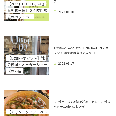
テ……
【ペットHOTELちいさ
な動物王国】２４時間常
2022.06.30
駐のペットホ…
靴の事ならなんでも♪ 2021年11月にオー
プン♪ 場所は蔵造りの入り口……
【Oggi～オッジ～】靴
2022.03.17
の修理・オーダーシュー
ズのお店
川越市では7店舗ほどあります！ 川越は
ベトナム料理のお店が……
【チャン クイン ベト