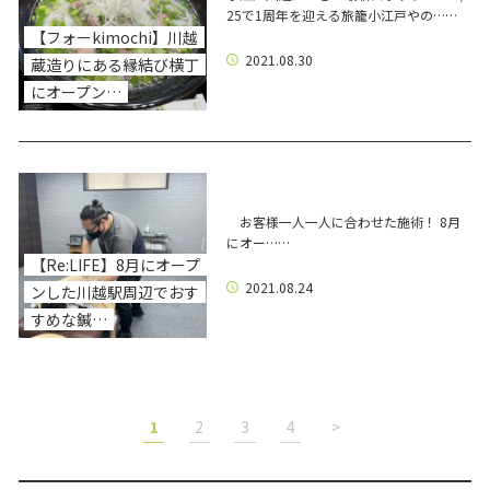
25で1周年を迎える旅籠小江戸やの……
【フォーkimochi】川越
2021.08.30
蔵造りにある縁結び横丁
にオープン…
お客様一人一人に合わせた施術！ 8月
にオー……
【Re:LIFE】8月にオープ
2021.08.24
ンした川越駅周辺でおす
すめな鍼…
1
2
3
4
>