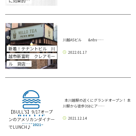
に効果的…
川越ASビル &nbs……
新着！テナントビル 川
2022.01.17
越市新富町 クレアモー
ル 貸店…
本川越駅の近くにグランドオープン！ 本
川駅から徒歩3分にア……
【BULL’S】9/17オープ
2021.12.14
ンのアメリカンダイナー
でLUNCH♪