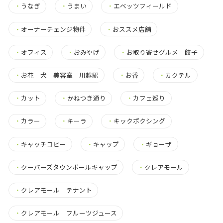
・
うなぎ
・
うまい
・
エベッツフィールド
・
オーナーチェンジ物件
・
おススメ店舗
・
オフィス
・
おみやげ
・
お取り寄せグルメ 餃子
・
お花 犬 美容室 川越駅
・
お香
・
カクテル
・
カット
・
かねつき通り
・
カフェ巡り
・
カラー
・
キーラ
・
キックボクシング
・
キャッチコピー
・
キャップ
・
ギョーザ
・
クーパーズタウンボールキャップ
・
クレアモール
・
クレアモール テナント
・
クレアモール フルーツジュース