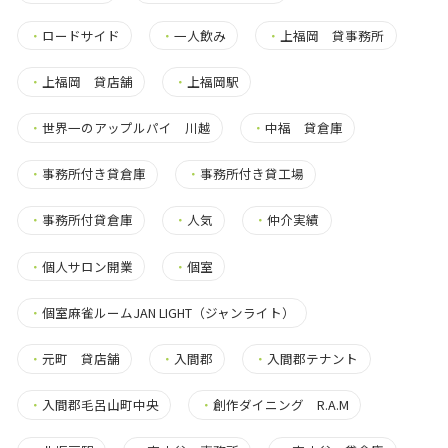
・
ロードサイド
・
一人飲み
・
上福岡 貸事務所
・
上福岡 貸店舗
・
上福岡駅
・
世界一のアップルパイ 川越
・
中福 貸倉庫
・
事務所付き貸倉庫
・
事務所付き貸工場
・
事務所付貸倉庫
・
人気
・
仲介実績
・
個人サロン開業
・
個室
・
個室麻雀ルームJAN LIGHT（ジャンライト）
・
元町 貸店舗
・
入間郡
・
入間郡テナント
・
入間郡毛呂山町中央
・
創作ダイニング R.A.M