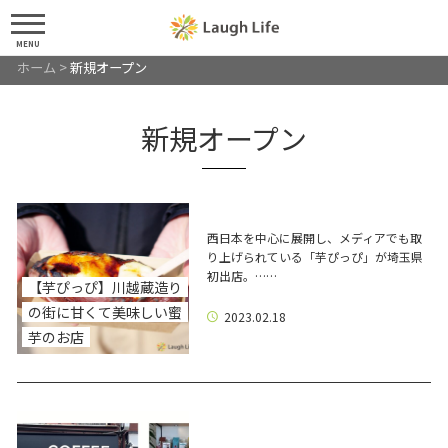
MENU
ホーム
>
新規オープン
新規オープン
西日本を中心に展開し、メディアでも取
り上げられている「芋ぴっぴ」が埼玉県
初出店。……
【芋ぴっぴ】川越蔵造り
の街に甘くて美味しい蜜
2023.02.18
芋のお店