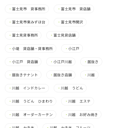
・
富士見市 貸事務所
・
富士見市 貸店舗
・
富士見市東みずほ台
・
富士見市関沢
・
富士見貸事務所
・
富士見貸店舗
・
小堤 貸店舗・貸事務所
・
小江戸
・
小江戸 貸店舗
・
小江戸川越
・
居抜き
・
居抜きテナント
・
居抜き店舗
・
川越
・
川越 インドカレー
・
川越 うどん
・
川越 うどん ひまわり
・
川越 エステ
・
川越 オーダーカーテン
・
川越 お好み焼き
・
川越 かき氷
・
川越 かき氷 フルーツ