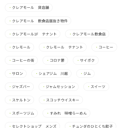
・
クレアモール 貸店舗
・
クレアモール 飲食店居抜き物件
・
クレアモール1F テナント
・
クレアモール飲食店
・
クレモール
・
クレモール テナント
・
コーヒー
・
コーヒーの街
・
コロナ鬱
・
サイボク
・
サロン
・
シェアジム 川越
・
ジム
・
ジャズバー
・
ジャムセッション
・
スイーツ
・
スケルトン
・
スコッチウイスキー
・
スポーツジム
・
すみれ 味噌らーめん
・
セレクトショップ メンズ
・
チュンダのひとくち餃子