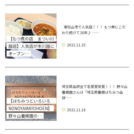
東松山市で人気店！！！ もつ煮にこだ
わり続けて30年♪ ……
【もつ煮の店 まつい川
2021.11.25
越店】人気店が本川越に
オープン…
埼玉県品評会で名誉賞受賞！！！ 野々山
養蜂園さんは「埼玉県養蜂はちみつ品
評……
【はちみつといろいろ
NONOYAMAYOHOEN】
2021.11.16
野々山養蜂園の…