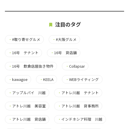
注目のタグ
・
#取り寄せグルメ
・
#大阪グルメ
・
16号 テナント
・
16号 貸店舗
・
16号 飲食店居抜き物件
・
Collapsar
・
kawagoe
・
KEELA
・
WEBライティング
・
アップルパイ 川越
・
アトレ川越 テナント
・
アトレ川越 美容室
・
アトレ川越 貸事務所
・
アトレ川越 貸店舗
・
インドネシア料理 川越