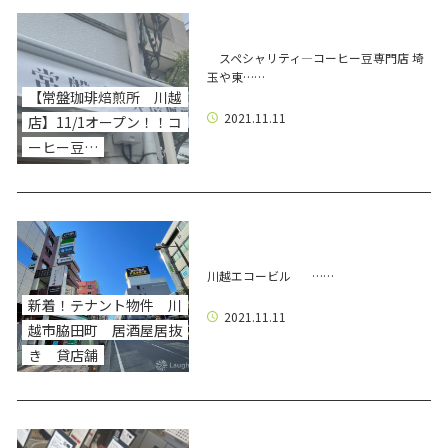
スペシャリティ―コーヒー豆専門店 埼
玉や東……
【常盤珈琲焙煎所 川越
2021.11.11
店】11/1オープン！！コ
ーヒー豆…
川越エコービル ……
新着！テナント物件 川
2021.11.11
越市脇田町 居酒屋居抜
き 貸店舗