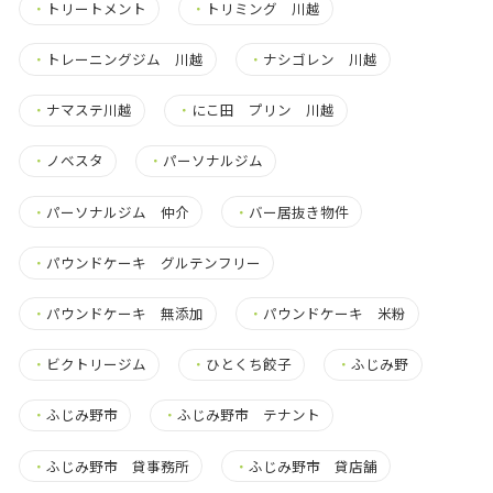
・
トリートメント
・
トリミング 川越
・
トレーニングジム 川越
・
ナシゴレン 川越
・
ナマステ川越
・
にこ田 プリン 川越
・
ノベスタ
・
パーソナルジム
・
パーソナルジム 仲介
・
バー居抜き物件
・
パウンドケーキ グルテンフリー
・
パウンドケーキ 無添加
・
パウンドケーキ 米粉
・
ビクトリージム
・
ひとくち餃子
・
ふじみ野
・
ふじみ野市
・
ふじみ野市 テナント
・
ふじみ野市 貸事務所
・
ふじみ野市 貸店舗