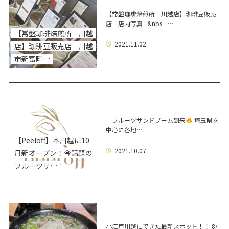
【常盤珈琲焙煎所 川越店】珈琲豆販売
店 店内写真 &nbs……
【常盤珈琲焙煎所 川越
2021.11.02
店】珈琲豆販売店 川越
市新富町…
フルーツサンドブーム到来
埼玉県を
中心に各地……
【Peeloff】本川越に10
2021.10.07
月新オープン！今話題の
フルーツサ…
小江戸川越にできた最新スポット！！ 8/