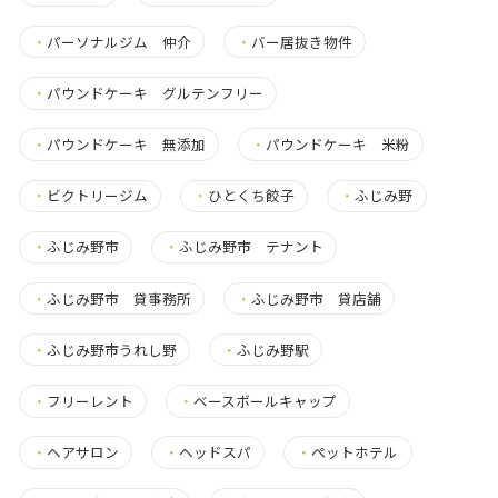
・
パーソナルジム 仲介
・
バー居抜き物件
・
パウンドケーキ グルテンフリー
・
パウンドケーキ 無添加
・
パウンドケーキ 米粉
・
ビクトリージム
・
ひとくち餃子
・
ふじみ野
・
ふじみ野市
・
ふじみ野市 テナント
・
ふじみ野市 貸事務所
・
ふじみ野市 貸店舗
・
ふじみ野市うれし野
・
ふじみ野駅
・
フリーレント
・
ベースボールキャップ
・
ヘアサロン
・
ヘッドスパ
・
ペットホテル