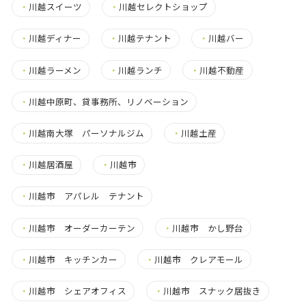
・
川越スイーツ
・
川越セレクトショップ
・
川越ディナー
・
川越テナント
・
川越バー
・
川越ラーメン
・
川越ランチ
・
川越不動産
・
川越中原町、貸事務所、リノベーション
・
川越南大塚 パーソナルジム
・
川越土産
・
川越居酒屋
・
川越市
・
川越市 アパレル テナント
・
川越市 オーダーカーテン
・
川越市 かし野台
・
川越市 キッチンカー
・
川越市 クレアモール
・
川越市 シェアオフィス
・
川越市 スナック居抜き