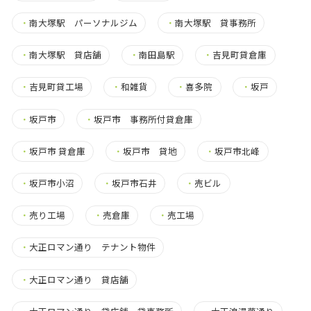
・
南大塚駅 パーソナルジム
・
南大塚駅 貸事務所
・
南大塚駅 貸店舗
・
南田島駅
・
吉見町貸倉庫
・
吉見町貸工場
・
和雑貨
・
喜多院
・
坂戸
・
坂戸市
・
坂戸市 事務所付貸倉庫
・
坂戸市 貸倉庫
・
坂戸市 貸地
・
坂戸市北峰
・
坂戸市小沼
・
坂戸市石井
・
売ビル
・
売り工場
・
売倉庫
・
売工場
・
大正ロマン通り テナント物件
・
大正ロマン通り 貸店舗