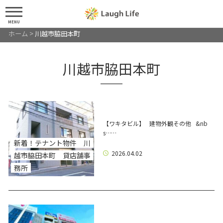
MENU
ホーム
>
川越市脇田本町
川越市脇田本町
【ワキタビル】 建物外観その他 &nb
s……
新着！テナント物件 川
2026.04.02
越市脇田本町 貸店舗事
務所