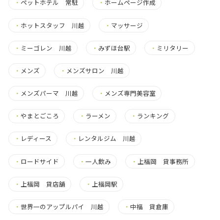
・
ペットホテル 常駐
・
ホームページ作成
・
ホットスタッフ 川越
・
マッサージ
・
ミーゴレン 川越
・
みずほ台駅
・
ミリタリー
・
メンズ
・
メンズサロン 川越
・
メンズパーマ 川越
・
メンズ専門美容室
・
やまとごころ
・
ラーメン
・
ランキング
・
レディース
・
レンタルジム 川越
・
ロードサイド
・
一人飲み
・
上福岡 貸事務所
・
上福岡 貸店舗
・
上福岡駅
・
世界一のアップルパイ 川越
・
中福 貸倉庫