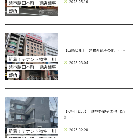
2025.05.16
越市脇田本町 貸店舗事
務所
【山崎ビル】 建物外観その他 ……
新着！テナント物件 川
2025.03.04
越市脇田本町 貸店舗事
務所
【KM-Ⅱビル】 建物外観その他 &n
b……
2025.02.28
新着！テナント物件 川