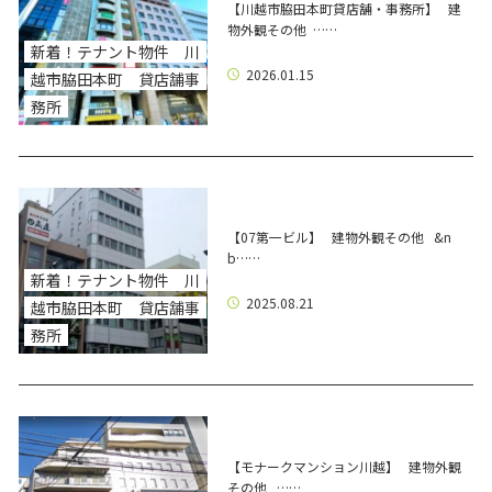
【川越市脇田本町貸店舗・事務所】 建
物外観その他 ……
新着！テナント物件 川
2026.01.15
越市脇田本町 貸店舗事
務所
【07第一ビル】 建物外観その他 &n
b……
新着！テナント物件 川
2025.08.21
越市脇田本町 貸店舗事
務所
【モナークマンション川越】 建物外観
その他 ……