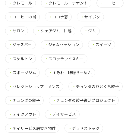
・
クレモール
・
クレモール テナント
・
コーヒー
・
コーヒーの街
・
コロナ鬱
・
サイボク
・
サロン
・
シェアジム 川越
・
ジム
・
ジャズバー
・
ジャムセッション
・
スイーツ
・
スケルトン
・
スコッチウイスキー
・
スポーツジム
・
すみれ 味噌らーめん
・
セレクトショップ メンズ
・
チュンダのひとくち餃子
・
チュンダの餃子
・
チュンダの餃子復活プロジェクト
・
テイクアウト
・
デイサービス
・
デイサービス居抜き物件
・
デッドストック