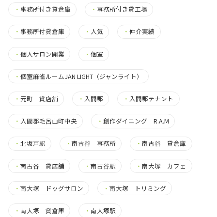
・
事務所付き貸倉庫
・
事務所付き貸工場
・
事務所付貸倉庫
・
人気
・
仲介実績
・
個人サロン開業
・
個室
・
個室麻雀ルームJAN LIGHT（ジャンライト）
・
元町 貸店舗
・
入間郡
・
入間郡テナント
・
入間郡毛呂山町中央
・
創作ダイニング R.A.M
・
北坂戸駅
・
南古谷 事務所
・
南古谷 貸倉庫
・
南古谷 貸店舗
・
南古谷駅
・
南大塚 カフェ
・
南大塚 ドッグサロン
・
南大塚 トリミング
・
南大塚 貸倉庫
・
南大塚駅