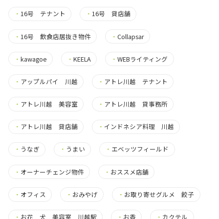
・
16号 テナント
・
16号 貸店舗
・
16号 飲食店居抜き物件
・
Collapsar
・
kawagoe
・
KEELA
・
WEBライティング
・
アップルパイ 川越
・
アトレ川越 テナント
・
アトレ川越 美容室
・
アトレ川越 貸事務所
・
アトレ川越 貸店舗
・
インドネシア料理 川越
・
うなぎ
・
うまい
・
エベッツフィールド
・
オーナーチェンジ物件
・
おススメ店舗
・
オフィス
・
おみやげ
・
お取り寄せグルメ 餃子
・
お花 犬 美容室 川越駅
・
お香
・
カクテル