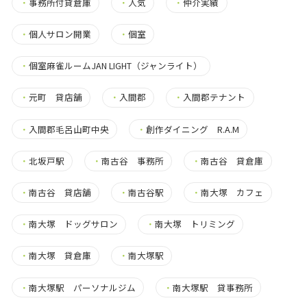
・
事務所付貸倉庫
・
人気
・
仲介実績
・
個人サロン開業
・
個室
・
個室麻雀ルームJAN LIGHT（ジャンライト）
・
元町 貸店舗
・
入間郡
・
入間郡テナント
・
入間郡毛呂山町中央
・
創作ダイニング R.A.M
・
北坂戸駅
・
南古谷 事務所
・
南古谷 貸倉庫
・
南古谷 貸店舗
・
南古谷駅
・
南大塚 カフェ
・
南大塚 ドッグサロン
・
南大塚 トリミング
・
南大塚 貸倉庫
・
南大塚駅
・
南大塚駅 パーソナルジム
・
南大塚駅 貸事務所