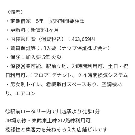
〈備考〉
・定期借家 5年 契約期間要相談
・更新料：新賃料1ヶ月
・内装管理費（消費税込）：463,659円
・賃貸保証等：加入要（ナップ保証株式会社）
・保険：加入要 5年 火災
・深夜営業可能、駅前立地、24時間利用可、土日・祝
日利用可、1フロア1テナント、２４時間換気システム
・男女別トイレ、看板取付スペースあり、空調機あ
り、エアコン
◎駅前ロータリー内で川越駅より徒歩1分
JR埼京線・東武東上線の2路線利用可
視認性と集客力を兼ねそろえた店舗ビルです