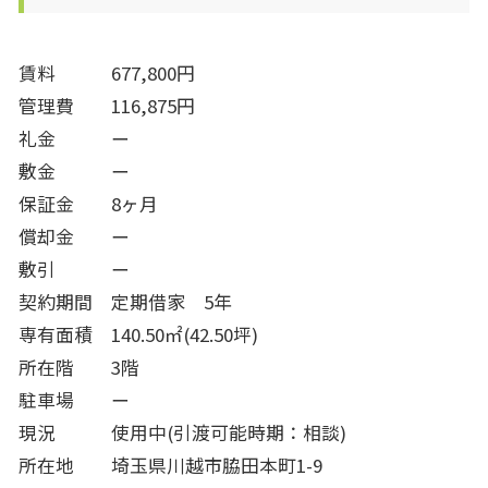
賃料 677,800円
管理費 116,875円
礼金 ー
敷金 ー
保証金 8ヶ月
償却金 ー
敷引 ー
契約期間 定期借家 5年
専有面
積 140.50㎡(42.50坪)
所在階 3階
駐車場 ー
現況 使用中(引渡可能時期：相談)
所在地 埼玉県川越市脇田本町1-9