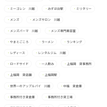
・
ミーゴレン 川越
・
みずほ台駅
・
ミリタリー
・
メンズ
・
メンズサロン 川越
・
メンズパーマ 川越
・
メンズ専門美容室
・
やまとごころ
・
ラーメン
・
ランキング
・
レディース
・
レンタルジム 川越
・
ロードサイド
・
一人飲み
・
上福岡 貸事務所
・
上福岡 貸店舗
・
上福岡駅
・
世界一のアップルパイ 川越
・
中福 貸倉庫
・
事務所付き貸倉庫
・
事務所付き貸工場