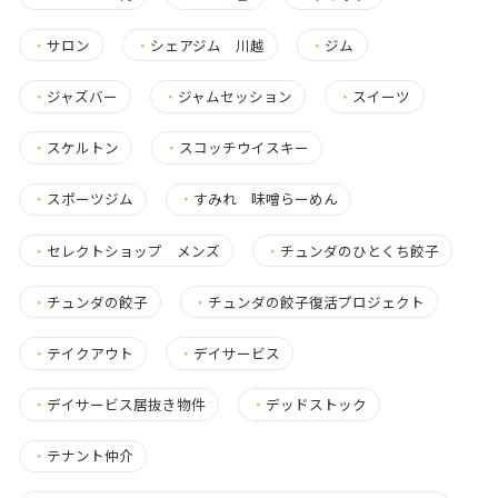
・
サロン
・
シェアジム 川越
・
ジム
・
ジャズバー
・
ジャムセッション
・
スイーツ
・
スケルトン
・
スコッチウイスキー
・
スポーツジム
・
すみれ 味噌らーめん
・
セレクトショップ メンズ
・
チュンダのひとくち餃子
・
チュンダの餃子
・
チュンダの餃子復活プロジェクト
・
テイクアウト
・
デイサービス
・
デイサービス居抜き物件
・
デッドストック
・
テナント仲介