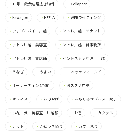
・
16号 飲食店居抜き物件
・
Collapsar
・
kawagoe
・
KEELA
・
WEBライティング
・
アップルパイ 川越
・
アトレ川越 テナント
・
アトレ川越 美容室
・
アトレ川越 貸事務所
・
アトレ川越 貸店舗
・
インドネシア料理 川越
・
うなぎ
・
うまい
・
エベッツフィールド
・
オーナーチェンジ物件
・
おススメ店舗
・
オフィス
・
おみやげ
・
お取り寄せグルメ 餃子
・
お花 犬 美容室 川越駅
・
お香
・
カクテル
・
カット
・
かねつき通り
・
カフェ巡り