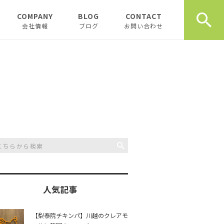
COMPANY
BLOG
CONTACT
会社情報
ブログ
お問い合わせ
会社情報
新着テナント物件
企業理念
物件オーナーお役立ち情
報
代表挨拶
開業、起業お役立ち情報
お薦め書籍
川越おすすめスポット
創業計画書（事業
川越飲食店
書）の書き方
スタッフブログ
川越観光
日記
人気記事
開業・起業インタ
一覧
チュンダの餃子 復活プ
music
【梨泰院チキンパ】川越のクレアモ