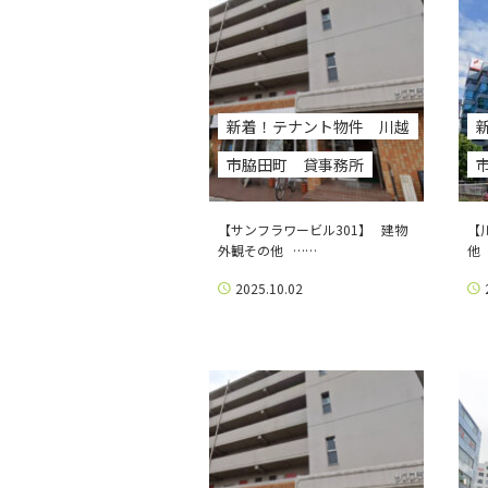
新着！テナント物件 川越
市脇田町 貸事務所
【サンフラワービル301】 建物
【
外観その他 ……
他
2025.10.02