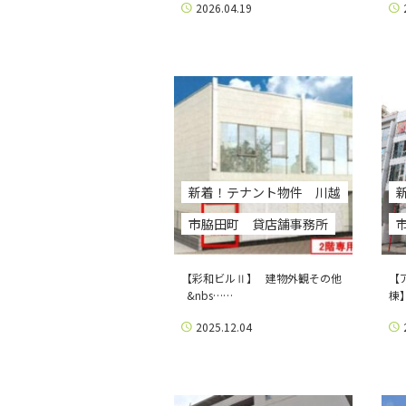
2026.04.19
新着！テナント物件 川越
市脇田町 貸店舗事務所
【彩和ビルⅡ】 建物外観その他
【
&nbs……
棟
2025.12.04