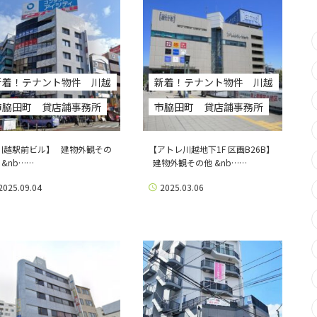
新着！テナント物件 川越
新着！テナント物件 川越
市脇田町 貸店舗事務所
市脇田町 貸店舗事務所
川越駅前ビル】 建物外観その
【アトレ川越地下1F 区画B26B】
 &nb……
建物外観その他 &nb……
2025.09.04
2025.03.06