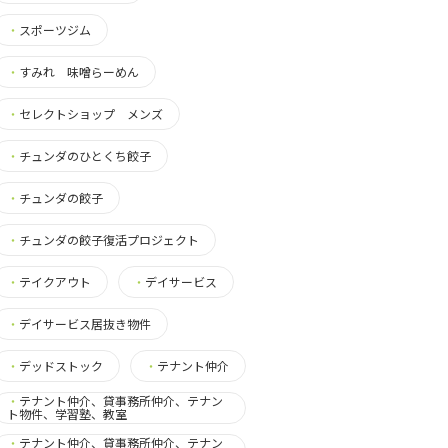
・
スポーツジム
・
すみれ 味噌らーめん
・
セレクトショップ メンズ
・
チュンダのひとくち餃子
・
チュンダの餃子
・
チュンダの餃子復活プロジェクト
・
テイクアウト
・
デイサービス
・
デイサービス居抜き物件
・
デッドストック
・
テナント仲介
・
テナント仲介、貸事務所仲介、テナン
ト物件、学習塾、教室
・
テナント仲介、貸事務所仲介、テナン