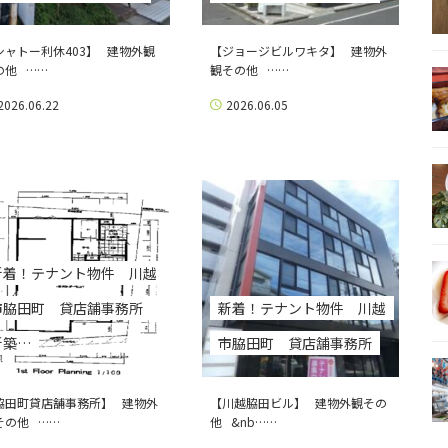
シャトー利休403】 建物外観
【ジョージビルワキタ】 建物外
の他 ……
観その他 ……
2026.06.22
2026.06.05
新着！テナント物件 川越
市脇田町 貸店舗事務所
新着！テナント物件 川越
新築…
市脇田町 貸店舗事務所
脇田町貸店舗事務所】 建物外
【川越脇田ビル】 建物外観その
その他 ……
他 &nb……