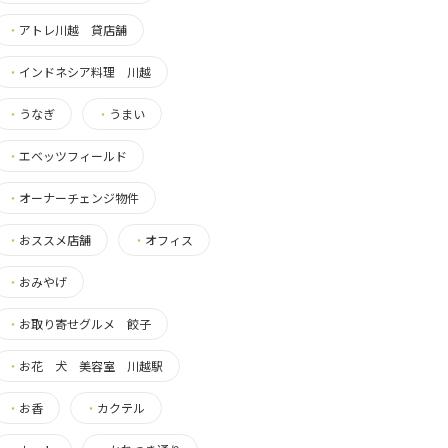
・
アトレ川越 貸店舗
・
インドネシア料理 川越
・
うなぎ
・
うまい
・
エベッツフィールド
・
オーナーチェンジ物件
・
おススメ店舗
・
オフィス
・
おみやげ
・
お取り寄せグルメ 餃子
・
お花 犬 美容室 川越駅
・
お香
・
カクテル