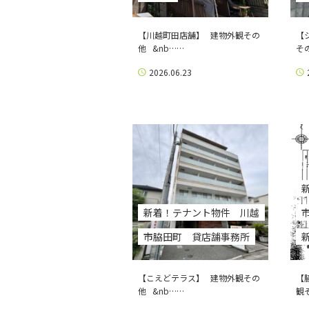
【川越町田店舗】 建物外観その
【
他 &nb……
そ
2026.06.23
新着！テナント物件 川越
市脇田町 貸店舗事務所
【こえどテラス】 建物外観その
【
他 &nb……
観