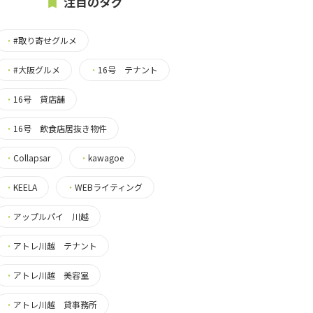
注目のタグ
・
#取り寄せグルメ
・
#大阪グルメ
・
16号 テナント
・
16号 貸店舗
・
16号 飲食店居抜き物件
・
Collapsar
・
kawagoe
・
KEELA
・
WEBライティング
・
アップルパイ 川越
・
アトレ川越 テナント
・
アトレ川越 美容室
・
アトレ川越 貸事務所