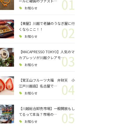
01
ロジェクト
ールに韓国のファスト…
お知らせ
バス釣り
【東屋】川越で老舗のうなぎ屋に行
02
くならここ！！
格闘技
お知らせ
【MACAPRESSO TOKYO】人気のマ
03
カプレッソが川越クレアモ…
お知らせ
【覚王山フルーツ大福 弁財天 小
04
江戸川越店】名古屋で…
お知らせ
【川越総合卸売市場】一般開放もし
05
てるって本当？市場の…
お知らせ