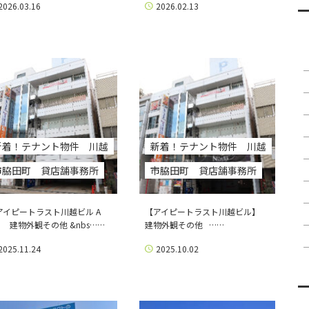
2026.03.16
2026.02.13
新着！テナント物件 川越
新着！テナント物件 川越
市脇田町 貸店舗事務所
市脇田町 貸店舗事務所
アイピートラスト川越ビル A
【アイピートラスト川越ビル】
】 建物外観その他 &nbs……
建物外観その他 ……
2025.11.24
2025.10.02