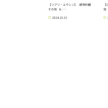
【リブリ・ユウシン】 建物外観
【
その他 &……
他
2024.10.15