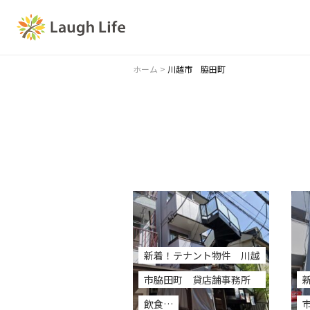
ホーム
>
川越市 脇田町
新着！テナント物件 川越
市脇田町 貸店舗事務所
飲食…