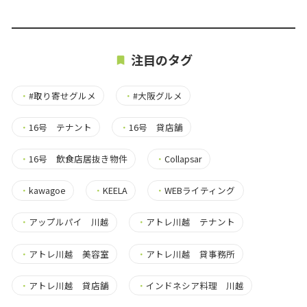
注目のタグ
・
#取り寄せグルメ
・
#大阪グルメ
・
16号 テナント
・
16号 貸店舗
・
16号 飲食店居抜き物件
・
Collapsar
・
kawagoe
・
KEELA
・
WEBライティング
・
アップルパイ 川越
・
アトレ川越 テナント
・
アトレ川越 美容室
・
アトレ川越 貸事務所
・
アトレ川越 貸店舗
・
インドネシア料理 川越