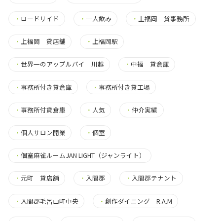
・
ロードサイド
・
一人飲み
・
上福岡 貸事務所
・
上福岡 貸店舗
・
上福岡駅
・
世界一のアップルパイ 川越
・
中福 貸倉庫
・
事務所付き貸倉庫
・
事務所付き貸工場
・
事務所付貸倉庫
・
人気
・
仲介実績
・
個人サロン開業
・
個室
・
個室麻雀ルームJAN LIGHT（ジャンライト）
・
元町 貸店舗
・
入間郡
・
入間郡テナント
・
入間郡毛呂山町中央
・
創作ダイニング R.A.M