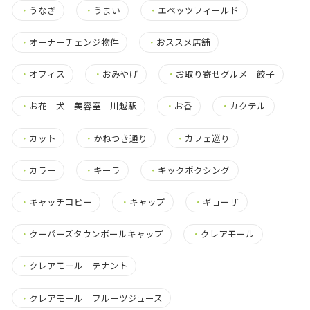
・
うなぎ
・
うまい
・
エベッツフィールド
・
オーナーチェンジ物件
・
おススメ店舗
・
オフィス
・
おみやげ
・
お取り寄せグルメ 餃子
・
お花 犬 美容室 川越駅
・
お香
・
カクテル
・
カット
・
かねつき通り
・
カフェ巡り
・
カラー
・
キーラ
・
キックボクシング
・
キャッチコピー
・
キャップ
・
ギョーザ
・
クーパーズタウンボールキャップ
・
クレアモール
・
クレアモール テナント
・
クレアモール フルーツジュース