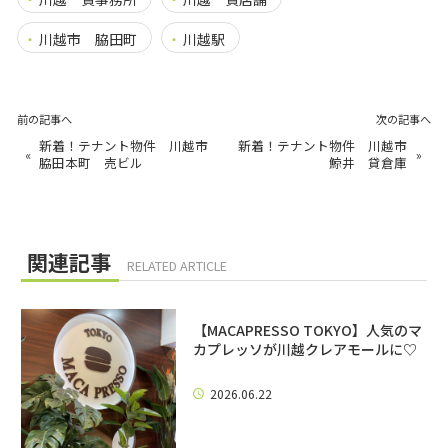
川越市 脇田町
川越駅
前の記事へ
次の記事へ
新着！テナント物件 川越市
新着！テナント物件 川越市
«
»
脇田本町 売ビル
鯨井 貸倉庫
関連記事
RELATED ARTICLE
【MACAPRESSO TOKYO】人気のマ
カプレッソが川越クレアモールに♡
2026.06.22