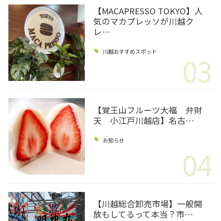
【MACAPRESSO TOKYO】人
気のマカプレッソが川越ク
レ…
川越おすすめスポット
03
【覚王山フルーツ大福 弁財
天 小江戸川越店】名古…
お知らせ
04
【川越総合卸売市場】一般開
放もしてるって本当？市…