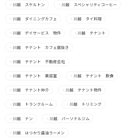
・
川越 スケルトン
・
川越 スペシャリティコーヒー
・
川越 ダイニングカフェ
・
川越 タイ料理
・
川越 デイサービス 物件
・
川越 テナント
・
川越 テナント カフェ居抜き
・
川越 テナント 不動産会社
・
川越 テナント 美容室
・
川越 テナント 飲食
・
川越 テナント仲介
・
川越 テナント物件
・
川越 トランクルーム
・
川越 トリミング
・
川越 ナン
・
川越 パーソナルジム
・
川越 はつかり醤油ラーメン