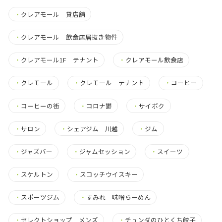
・
クレアモール 貸店舗
・
クレアモール 飲食店居抜き物件
・
クレアモール1F テナント
・
クレアモール飲食店
・
クレモール
・
クレモール テナント
・
コーヒー
・
コーヒーの街
・
コロナ鬱
・
サイボク
・
サロン
・
シェアジム 川越
・
ジム
・
ジャズバー
・
ジャムセッション
・
スイーツ
・
スケルトン
・
スコッチウイスキー
・
スポーツジム
・
すみれ 味噌らーめん
・
セレクトショップ メンズ
・
チュンダのひとくち餃子