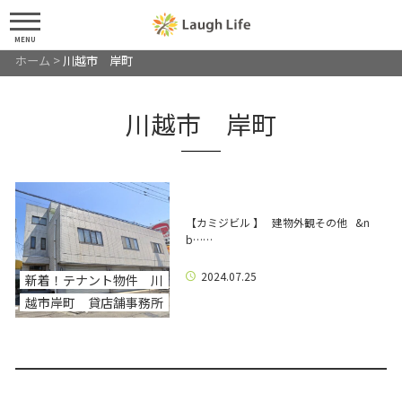
MENU
ホーム
>
川越市 岸町
川越市 岸町
【カミジビル 】 建物外観その他 &n
b……
2024.07.25
新着！テナント物件 川
越市岸町 貸店舗事務所