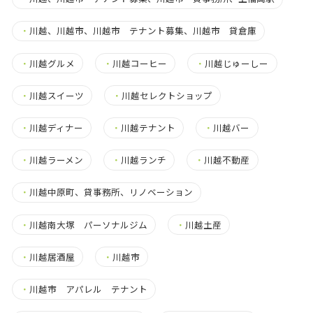
・
川越、川越市、川越市 テナント募集、川越市 貸倉庫
・
川越グルメ
・
川越コーヒー
・
川越じゅーしー
・
川越スイーツ
・
川越セレクトショップ
・
川越ディナー
・
川越テナント
・
川越バー
・
川越ラーメン
・
川越ランチ
・
川越不動産
・
川越中原町、貸事務所、リノベーション
・
川越南大塚 パーソナルジム
・
川越土産
・
川越居酒屋
・
川越市
・
川越市 アパレル テナント