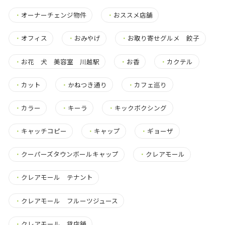
・
オーナーチェンジ物件
・
おススメ店舗
・
オフィス
・
おみやげ
・
お取り寄せグルメ 餃子
・
お花 犬 美容室 川越駅
・
お香
・
カクテル
・
カット
・
かねつき通り
・
カフェ巡り
・
カラー
・
キーラ
・
キックボクシング
・
キャッチコピー
・
キャップ
・
ギョーザ
・
クーパーズタウンボールキャップ
・
クレアモール
・
クレアモール テナント
・
クレアモール フルーツジュース
・
クレアモール 貸店舗