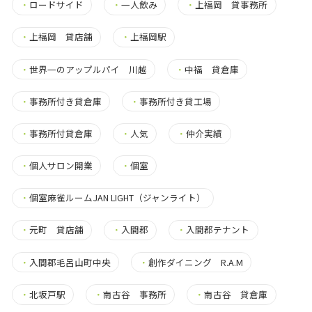
・
ロードサイド
・
一人飲み
・
上福岡 貸事務所
・
上福岡 貸店舗
・
上福岡駅
・
世界一のアップルパイ 川越
・
中福 貸倉庫
・
事務所付き貸倉庫
・
事務所付き貸工場
・
事務所付貸倉庫
・
人気
・
仲介実績
・
個人サロン開業
・
個室
・
個室麻雀ルームJAN LIGHT（ジャンライト）
・
元町 貸店舗
・
入間郡
・
入間郡テナント
・
入間郡毛呂山町中央
・
創作ダイニング R.A.M
・
北坂戸駅
・
南古谷 事務所
・
南古谷 貸倉庫