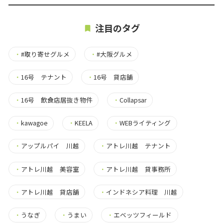
注目のタグ
・
#取り寄せグルメ
・
#大阪グルメ
・
16号 テナント
・
16号 貸店舗
・
16号 飲食店居抜き物件
・
Collapsar
・
kawagoe
・
KEELA
・
WEBライティング
・
アップルパイ 川越
・
アトレ川越 テナント
・
アトレ川越 美容室
・
アトレ川越 貸事務所
・
アトレ川越 貸店舗
・
インドネシア料理 川越
・
うなぎ
・
うまい
・
エベッツフィールド