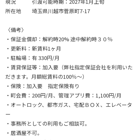
現況 引渡可能時期：2027年1月上旬
所在地 埼玉県川越市菅原町7-17
〈備考〉
・保証金償却：解約時20% 途中解約時３０％
・更新料：新賃料1ヶ月
・駐輪場：有 330円/月
・賃貸保証等：加入要（弊社指定保証会社を利用いた
だきます。月額総賃料の100％～）
・保険：加入要 指定保険有り
・町会費：200円/月、管理アプリ費：1,100円/月
・オートロック、都市ガス、宅配ＢＯＸ、エレベータ
ー
・事務所としての利用もご相談可。
・居酒屋不可。