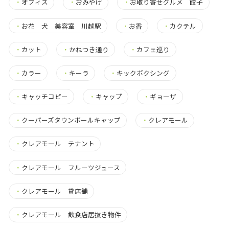
・
オフィス
・
おみやげ
・
お取り寄せグルメ 餃子
・
お花 犬 美容室 川越駅
・
お香
・
カクテル
・
カット
・
かねつき通り
・
カフェ巡り
・
カラー
・
キーラ
・
キックボクシング
・
キャッチコピー
・
キャップ
・
ギョーザ
・
クーパーズタウンボールキャップ
・
クレアモール
・
クレアモール テナント
・
クレアモール フルーツジュース
・
クレアモール 貸店舗
・
クレアモール 飲食店居抜き物件