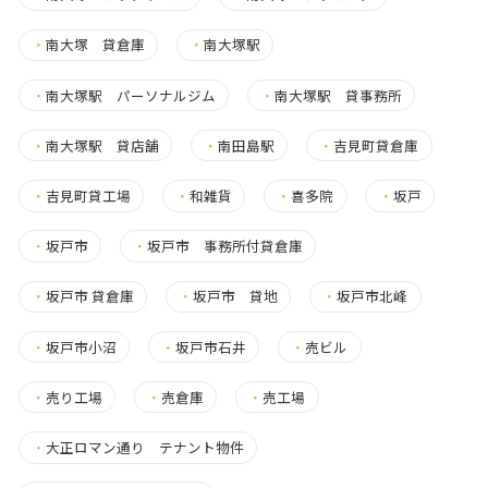
・
南大塚 貸倉庫
・
南大塚駅
・
南大塚駅 パーソナルジム
・
南大塚駅 貸事務所
・
南大塚駅 貸店舗
・
南田島駅
・
吉見町貸倉庫
・
吉見町貸工場
・
和雑貨
・
喜多院
・
坂戸
・
坂戸市
・
坂戸市 事務所付貸倉庫
・
坂戸市 貸倉庫
・
坂戸市 貸地
・
坂戸市北峰
・
坂戸市小沼
・
坂戸市石井
・
売ビル
・
売り工場
・
売倉庫
・
売工場
・
大正ロマン通り テナント物件