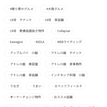
・
#取り寄せグルメ
・
#大阪グルメ
・
16号 テナント
・
16号 貸店舗
・
16号 飲食店居抜き物件
・
Collapsar
・
kawagoe
・
KEELA
・
WEBライティング
・
アップルパイ 川越
・
アトレ川越 テナント
・
アトレ川越 美容室
・
アトレ川越 貸事務所
・
アトレ川越 貸店舗
・
インドネシア料理 川越
・
うなぎ
・
うまい
・
エベッツフィールド
・
オーナーチェンジ物件
・
おススメ店舗