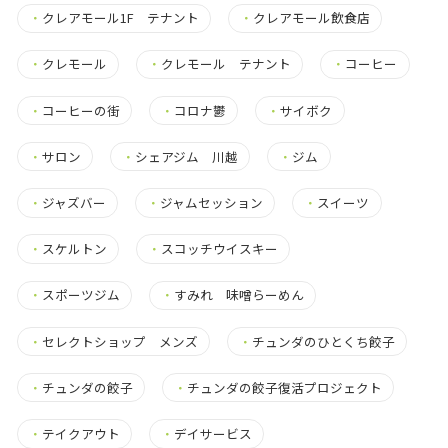
・
クレアモール1F テナント
・
クレアモール飲食店
・
クレモール
・
クレモール テナント
・
コーヒー
・
コーヒーの街
・
コロナ鬱
・
サイボク
・
サロン
・
シェアジム 川越
・
ジム
・
ジャズバー
・
ジャムセッション
・
スイーツ
・
スケルトン
・
スコッチウイスキー
・
スポーツジム
・
すみれ 味噌らーめん
・
セレクトショップ メンズ
・
チュンダのひとくち餃子
・
チュンダの餃子
・
チュンダの餃子復活プロジェクト
・
テイクアウト
・
デイサービス