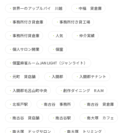
・
世界一のアップルパイ 川越
・
中福 貸倉庫
・
事務所付き貸倉庫
・
事務所付き貸工場
・
事務所付貸倉庫
・
人気
・
仲介実績
・
個人サロン開業
・
個室
・
個室麻雀ルームJAN LIGHT（ジャンライト）
・
元町 貸店舗
・
入間郡
・
入間郡テナント
・
入間郡毛呂山町中央
・
創作ダイニング R.A.M
・
北坂戸駅
・
南古谷 事務所
・
南古谷 貸倉庫
・
南古谷 貸店舗
・
南古谷駅
・
南大塚 カフェ
・
南大塚 ドッグサロン
・
南大塚 トリミング