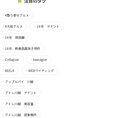
注目のタグ
・
#取り寄せグルメ
・
#大阪グルメ
・
16号 テナント
・
16号 貸店舗
・
16号 飲食店居抜き物件
・
Collapsar
・
kawagoe
・
KEELA
・
WEBライティング
・
アップルパイ 川越
・
アトレ川越 テナント
・
アトレ川越 美容室
・
アトレ川越 貸事務所