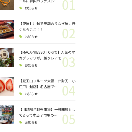
01
ロジェクト
ールに韓国のファスト…
お知らせ
バス釣り
【東屋】川越で老舗のうなぎ屋に行
02
くならここ！！
格闘技
お知らせ
【MACAPRESSO TOKYO】人気のマ
03
カプレッソが川越クレアモ…
お知らせ
【覚王山フルーツ大福 弁財天 小
04
江戸川越店】名古屋で…
お知らせ
【川越総合卸売市場】一般開放もし
05
てるって本当？市場の…
お知らせ