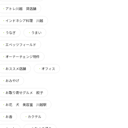
・
アトレ川越 貸店舗
・
インドネシア料理 川越
・
うなぎ
・
うまい
・
エベッツフィールド
・
オーナーチェンジ物件
・
おススメ店舗
・
オフィス
・
おみやげ
・
お取り寄せグルメ 餃子
・
お花 犬 美容室 川越駅
・
お香
・
カクテル