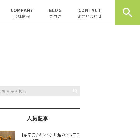
COMPANY
BLOG
CONTACT
会社情報
ブログ
お問い合わせ
会社情報
新着テナント物件
企業理念
物件オーナーお役立ち情
報
代表挨拶
開業、起業お役立ち情報
お薦め書籍
川越おすすめスポット
創業計画書（事業
川越飲食店
書）の書き方
スタッフブログ
川越観光
日記
人気記事
開業・起業インタ
一覧
チュンダの餃子 復活プ
music
【梨泰院チキンパ】川越のクレアモ