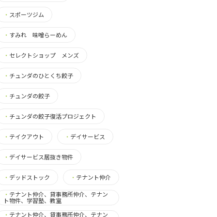
・
スポーツジム
・
すみれ 味噌らーめん
・
セレクトショップ メンズ
・
チュンダのひとくち餃子
・
チュンダの餃子
・
チュンダの餃子復活プロジェクト
・
テイクアウト
・
デイサービス
・
デイサービス居抜き物件
・
デッドストック
・
テナント仲介
・
テナント仲介、貸事務所仲介、テナン
ト物件、学習塾、教室
・
テナント仲介、貸事務所仲介、テナン