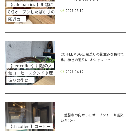
【cafe patricia】川越に
2021.08.10
8/2オープンしたばかりの
駅近カ…
COFFEE×SAKE 蔵造りの街並みを抜けて
氷川神社の通りに オシャレ……
【Lec coffee】川越の人
2021.04.12
気コーヒースタンド♪蔵
造りの街に…
蓮馨寺の向かいにオープン！！ 川越と
いえば……
【th coffee 】コーヒー