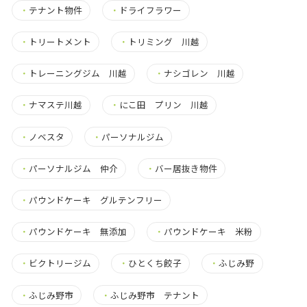
・
テナント物件
・
ドライフラワー
・
トリートメント
・
トリミング 川越
・
トレーニングジム 川越
・
ナシゴレン 川越
・
ナマステ川越
・
にこ田 プリン 川越
・
ノベスタ
・
パーソナルジム
・
パーソナルジム 仲介
・
バー居抜き物件
・
パウンドケーキ グルテンフリー
・
パウンドケーキ 無添加
・
パウンドケーキ 米粉
・
ビクトリージム
・
ひとくち餃子
・
ふじみ野
・
ふじみ野市
・
ふじみ野市 テナント