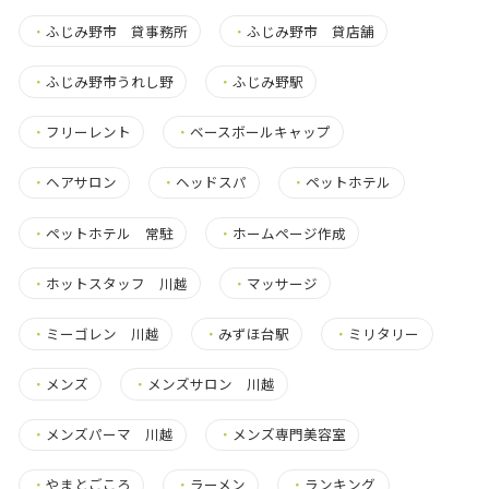
・
ふじみ野市 貸事務所
・
ふじみ野市 貸店舗
・
ふじみ野市うれし野
・
ふじみ野駅
・
フリーレント
・
ベースボールキャップ
・
ヘアサロン
・
ヘッドスパ
・
ペットホテル
・
ペットホテル 常駐
・
ホームページ作成
・
ホットスタッフ 川越
・
マッサージ
・
ミーゴレン 川越
・
みずほ台駅
・
ミリタリー
・
メンズ
・
メンズサロン 川越
・
メンズパーマ 川越
・
メンズ専門美容室
・
やまとごころ
・
ラーメン
・
ランキング