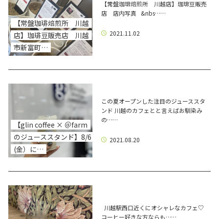
【常盤珈琲焙煎所 川越店】珈琲豆販売
店 店内写真 &nbs……
【常盤珈琲焙煎所 川越
2021.11.02
店】珈琲豆販売店 川越
市新富町…
この夏オープンした注目のジューススタ
ンド 川越のカフェとと言えばお馴染み
の……
【glin coffee × ＠farm
のジューススタンド】8/6
2021.08.20
(金）に…
川越駅西口近くにオシャレなカフェ♡
コーヒー好きな方ならも……