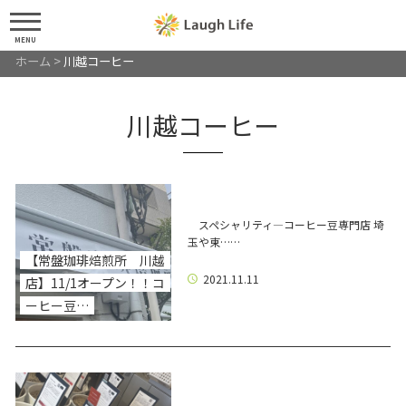
MENU
ホーム
>
川越コーヒー
川越コーヒー
スペシャリティ―コーヒー豆専門店 埼
玉や東……
【常盤珈琲焙煎所 川越
2021.11.11
店】11/1オープン！！コ
ーヒー豆…