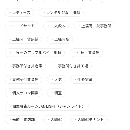
・
レディース
・
レンタルジム 川越
・
ロードサイド
・
一人飲み
・
上福岡 貸事務所
・
上福岡 貸店舗
・
上福岡駅
・
世界一のアップルパイ 川越
・
中福 貸倉庫
・
事務所付き貸倉庫
・
事務所付き貸工場
・
事務所付貸倉庫
・
人気
・
仲介実績
・
個人サロン開業
・
個室
・
個室麻雀ルームJAN LIGHT（ジャンライト）
・
元町 貸店舗
・
入間郡
・
入間郡テナント