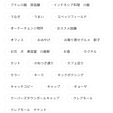
・
アトレ川越 貸店舗
・
インドネシア料理 川越
・
うなぎ
・
うまい
・
エベッツフィールド
・
オーナーチェンジ物件
・
おススメ店舗
・
オフィス
・
おみやげ
・
お取り寄せグルメ 餃子
・
お花 犬 美容室 川越駅
・
お香
・
カクテル
・
カット
・
かねつき通り
・
カフェ巡り
・
カラー
・
キーラ
・
キックボクシング
・
キャッチコピー
・
キャップ
・
ギョーザ
・
クーパーズタウンボールキャップ
・
クレアモール
・
クレアモール テナント