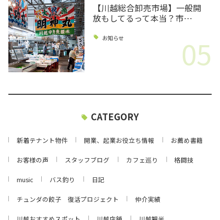
【川越総合卸売市場】一般開
放もしてるって本当？市…
05
お知らせ
CATEGORY
新着テナント物件
開業、起業お役立ち情報
お薦め書籍
お客様の声
スタッフブログ
カフェ巡り
格闘技
music
バス釣り
日記
チュンダの餃子 復活プロジェクト
仲介実績
川越おすすめスポット
川越店舗
川越観光