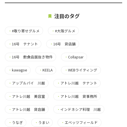
注目のタグ
・
#取り寄せグルメ
・
#大阪グルメ
・
16号 テナント
・
16号 貸店舗
・
16号 飲食店居抜き物件
・
Collapsar
・
kawagoe
・
KEELA
・
WEBライティング
・
アップルパイ 川越
・
アトレ川越 テナント
・
アトレ川越 美容室
・
アトレ川越 貸事務所
・
アトレ川越 貸店舗
・
インドネシア料理 川越
・
うなぎ
・
うまい
・
エベッツフィールド