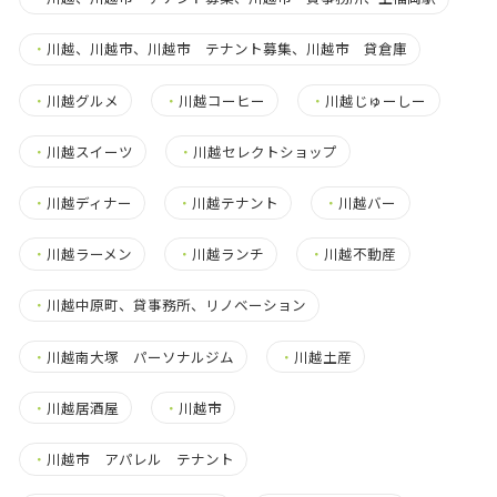
・
川越、川越市、川越市 テナント募集、川越市 貸倉庫
・
川越グルメ
・
川越コーヒー
・
川越じゅーしー
・
川越スイーツ
・
川越セレクトショップ
・
川越ディナー
・
川越テナント
・
川越バー
・
川越ラーメン
・
川越ランチ
・
川越不動産
・
川越中原町、貸事務所、リノベーション
・
川越南大塚 パーソナルジム
・
川越土産
・
川越居酒屋
・
川越市
・
川越市 アパレル テナント