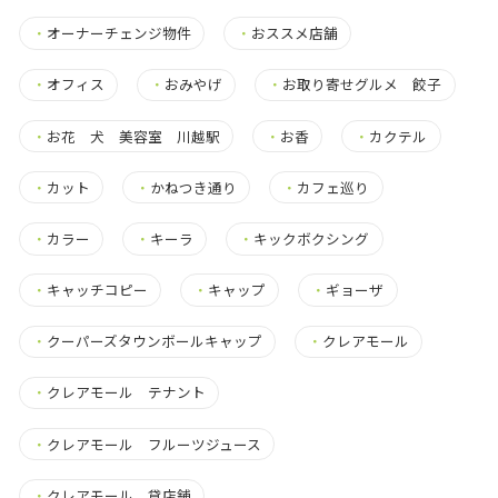
・
オーナーチェンジ物件
・
おススメ店舗
・
オフィス
・
おみやげ
・
お取り寄せグルメ 餃子
・
お花 犬 美容室 川越駅
・
お香
・
カクテル
・
カット
・
かねつき通り
・
カフェ巡り
・
カラー
・
キーラ
・
キックボクシング
・
キャッチコピー
・
キャップ
・
ギョーザ
・
クーパーズタウンボールキャップ
・
クレアモール
・
クレアモール テナント
・
クレアモール フルーツジュース
・
クレアモール 貸店舗