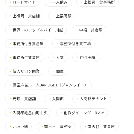
・
ロードサイド
・
一人飲み
・
上福岡 貸事務所
・
上福岡 貸店舗
・
上福岡駅
・
世界一のアップルパイ 川越
・
中福 貸倉庫
・
事務所付き貸倉庫
・
事務所付き貸工場
・
事務所付貸倉庫
・
人気
・
仲介実績
・
個人サロン開業
・
個室
・
個室麻雀ルームJAN LIGHT（ジャンライト）
・
元町 貸店舗
・
入間郡
・
入間郡テナント
・
入間郡毛呂山町中央
・
創作ダイニング R.A.M
・
北坂戸駅
・
南古谷 事務所
・
南古谷 貸倉庫