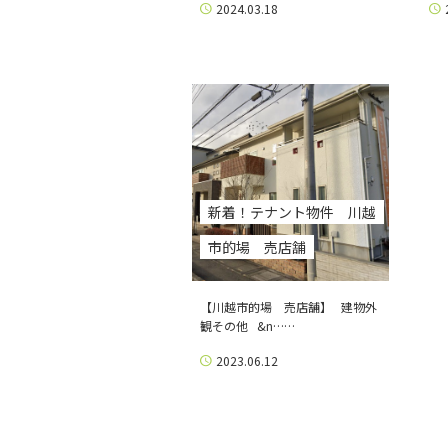
2024.03.18
新着！テナント物件 川越
市的場 売店舗
【川越市的場 売店舗】 建物外
観その他 &n……
2023.06.12