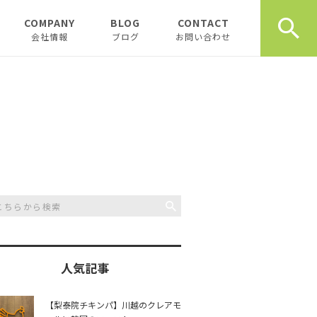
COMPANY
BLOG
CONTACT
会社情報
ブログ
お問い合わせ
会社情報
新着テナント物件
企業理念
物件オーナーお役立ち情
報
代表挨拶
開業、起業お役立ち情報
お薦め書籍
川越おすすめスポット
創業計画書（事業
川越飲食店
書）の書き方
スタッフブログ
川越観光
日記
人気記事
開業・起業インタ
一覧
チュンダの餃子 復活プ
music
【梨泰院チキンパ】川越のクレアモ