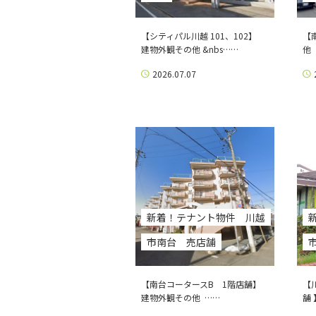
【シティパル川越 101、102】
【
建物外観その他 &nbs……
他
2026.07.07
新着！テナント物件 川越
市南台 売店舗
【南台コータースB 1階店舗】
【
建物外観その他 ……
舗