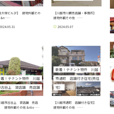
南大塚ビル2F】 建物外観その
【川越市川鶴売店舗・事務所】
 &n……
建物外観その他 ……
2024.05.31
2024.05.07
新着！テナント物件 川越
新着！テナント物件 川越
市通町 店舗付き住宅(売住
市古谷上 貸店舗 売店舗
宅）
川越市古谷上 貸店舗 売店
【川越市通町 店舗付き住宅】
 】 建物外観その他 &nbs……
建物外観その他 ……