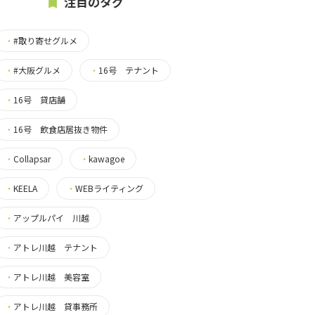
注目のタグ
・
#取り寄せグルメ
・
#大阪グルメ
・
16号 テナント
・
16号 貸店舗
・
16号 飲食店居抜き物件
・
Collapsar
・
kawagoe
・
KEELA
・
WEBライティング
・
アップルパイ 川越
・
アトレ川越 テナント
・
アトレ川越 美容室
・
アトレ川越 貸事務所