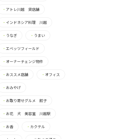
・
アトレ川越 貸店舗
・
インドネシア料理 川越
・
うなぎ
・
うまい
・
エベッツフィールド
・
オーナーチェンジ物件
・
おススメ店舗
・
オフィス
・
おみやげ
・
お取り寄せグルメ 餃子
・
お花 犬 美容室 川越駅
・
お香
・
カクテル