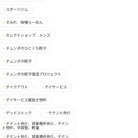
・
スポーツジム
・
すみれ 味噌らーめん
・
セレクトショップ メンズ
・
チュンダのひとくち餃子
・
チュンダの餃子
・
チュンダの餃子復活プロジェクト
・
テイクアウト
・
デイサービス
・
デイサービス居抜き物件
・
デッドストック
・
テナント仲介
・
テナント仲介、貸事務所仲介、テナン
ト物件、学習塾、教室
・
テナント仲介、貸事務所仲介、テナン