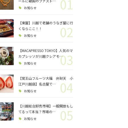
01
ロジェクト
ールに韓国のファスト…
お知らせ
バス釣り
【東屋】川越で老舗のうなぎ屋に行
02
くならここ！！
格闘技
お知らせ
【MACAPRESSO TOKYO】人気のマ
03
カプレッソが川越クレアモ…
お知らせ
【覚王山フルーツ大福 弁財天 小
04
江戸川越店】名古屋で…
お知らせ
【川越総合卸売市場】一般開放もし
05
てるって本当？市場の…
お知らせ