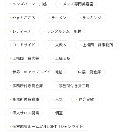
・
メンズパーマ 川越
・
メンズ専門美容室
・
やまとごころ
・
ラーメン
・
ランキング
・
レディース
・
レンタルジム 川越
・
ロードサイド
・
一人飲み
・
上福岡 貸事務所
・
上福岡 貸店舗
・
上福岡駅
・
世界一のアップルパイ 川越
・
中福 貸倉庫
・
事務所付き貸倉庫
・
事務所付き貸工場
・
事務所付貸倉庫
・
人気
・
仲介実績
・
個人サロン開業
・
個室
・
個室麻雀ルームJAN LIGHT（ジャンライト）