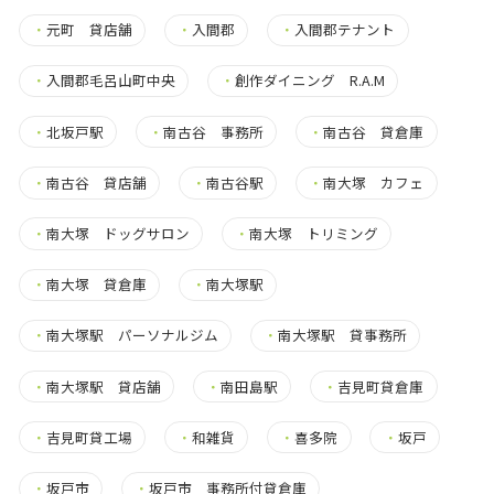
・
元町 貸店舗
・
入間郡
・
入間郡テナント
・
入間郡毛呂山町中央
・
創作ダイニング R.A.M
・
北坂戸駅
・
南古谷 事務所
・
南古谷 貸倉庫
・
南古谷 貸店舗
・
南古谷駅
・
南大塚 カフェ
・
南大塚 ドッグサロン
・
南大塚 トリミング
・
南大塚 貸倉庫
・
南大塚駅
・
南大塚駅 パーソナルジム
・
南大塚駅 貸事務所
・
南大塚駅 貸店舗
・
南田島駅
・
吉見町貸倉庫
・
吉見町貸工場
・
和雑貨
・
喜多院
・
坂戸
・
坂戸市
・
坂戸市 事務所付貸倉庫