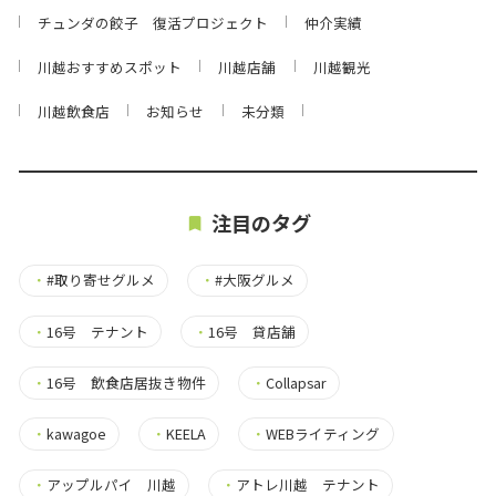
チュンダの餃子 復活プロジェクト
仲介実績
川越おすすめスポット
川越店舗
川越観光
川越飲食店
お知らせ
未分類
注目のタグ
・
#取り寄せグルメ
・
#大阪グルメ
・
16号 テナント
・
16号 貸店舗
・
16号 飲食店居抜き物件
・
Collapsar
・
kawagoe
・
KEELA
・
WEBライティング
・
アップルパイ 川越
・
アトレ川越 テナント