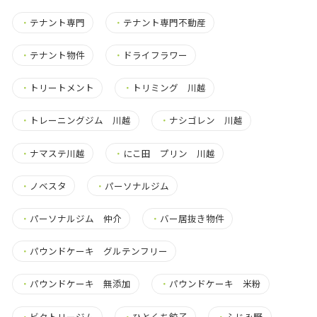
・
テナント専門
・
テナント専門不動産
・
テナント物件
・
ドライフラワー
・
トリートメント
・
トリミング 川越
・
トレーニングジム 川越
・
ナシゴレン 川越
・
ナマステ川越
・
にこ田 プリン 川越
・
ノベスタ
・
パーソナルジム
・
パーソナルジム 仲介
・
バー居抜き物件
・
パウンドケーキ グルテンフリー
・
パウンドケーキ 無添加
・
パウンドケーキ 米粉
・
ビクトリージム
・
ひとくち餃子
・
ふじみ野