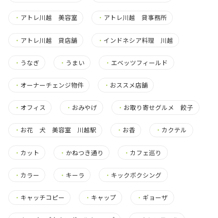
・
アトレ川越 美容室
・
アトレ川越 貸事務所
・
アトレ川越 貸店舗
・
インドネシア料理 川越
・
うなぎ
・
うまい
・
エベッツフィールド
・
オーナーチェンジ物件
・
おススメ店舗
・
オフィス
・
おみやげ
・
お取り寄せグルメ 餃子
・
お花 犬 美容室 川越駅
・
お香
・
カクテル
・
カット
・
かねつき通り
・
カフェ巡り
・
カラー
・
キーラ
・
キックボクシング
・
キャッチコピー
・
キャップ
・
ギョーザ