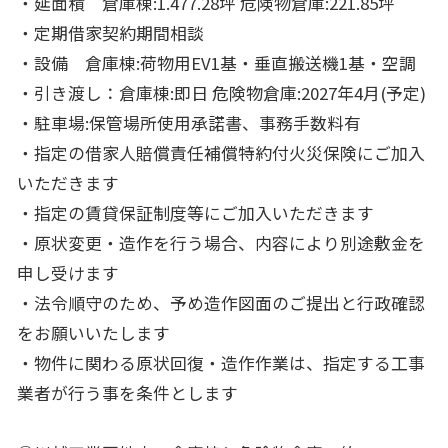
・延面積 倉庫棟:1.477.28坪 危険物倉庫:221.85坪
・定期借家契約期間相談
・設備 倉庫棟:荷物用EV1基・垂直搬送機1基・空調
・引き渡し：倉庫棟:即日 危険物倉庫:2027年4月(予定)
・駐車場:保管場所使用承諾書、事務手数料有
・指定の借家人賠償責任補償特約付火災保険にご加入
いただきます
・指定の賃貸保証制度等にご加入いただきます
・原状変更・造作を行う場合、内容により別途敷金を
申し受けます
・法令順守のため、予め造作図面のご提出と行政確認
をお願いいたします
・物件に関わる原状回復・造作作業は、指定する工事
業者が行う事を条件とします