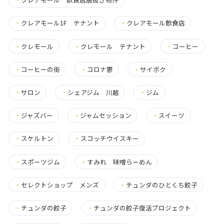
・
クレアモール1F テナント
・
クレアモール飲食店
・
クレモール
・
クレモール テナント
・
コーヒー
・
コーヒーの街
・
コロナ鬱
・
サイボク
・
サロン
・
シェアジム 川越
・
ジム
・
ジャズバー
・
ジャムセッション
・
スイーツ
・
スケルトン
・
スコッチウイスキー
・
スポーツジム
・
すみれ 味噌らーめん
・
セレクトショップ メンズ
・
チュンダのひとくち餃子
・
チュンダの餃子
・
チュンダの餃子復活プロジェクト