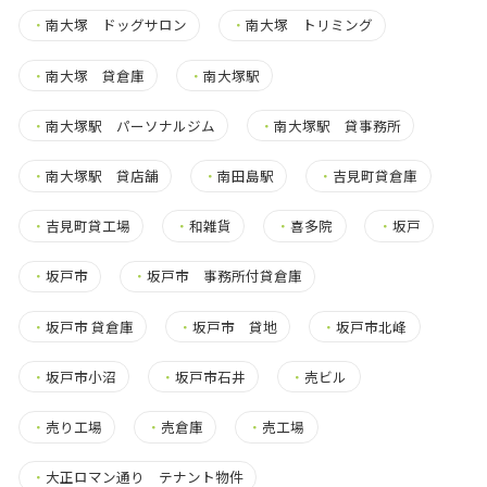
・
南大塚 ドッグサロン
・
南大塚 トリミング
・
南大塚 貸倉庫
・
南大塚駅
・
南大塚駅 パーソナルジム
・
南大塚駅 貸事務所
・
南大塚駅 貸店舗
・
南田島駅
・
吉見町貸倉庫
・
吉見町貸工場
・
和雑貨
・
喜多院
・
坂戸
・
坂戸市
・
坂戸市 事務所付貸倉庫
・
坂戸市 貸倉庫
・
坂戸市 貸地
・
坂戸市北峰
・
坂戸市小沼
・
坂戸市石井
・
売ビル
・
売り工場
・
売倉庫
・
売工場
・
大正ロマン通り テナント物件