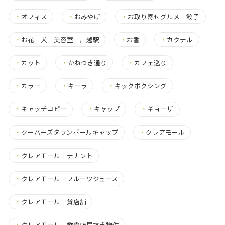
・
オフィス
・
おみやげ
・
お取り寄せグルメ 餃子
・
お花 犬 美容室 川越駅
・
お香
・
カクテル
・
カット
・
かねつき通り
・
カフェ巡り
・
カラー
・
キーラ
・
キックボクシング
・
キャッチコピー
・
キャップ
・
ギョーザ
・
クーパーズタウンボールキャップ
・
クレアモール
・
クレアモール テナント
・
クレアモール フルーツジュース
・
クレアモール 貸店舗
・
クレアモール 飲食店居抜き物件