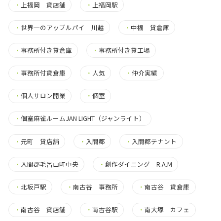
・
上福岡 貸店舗
・
上福岡駅
・
世界一のアップルパイ 川越
・
中福 貸倉庫
・
事務所付き貸倉庫
・
事務所付き貸工場
・
事務所付貸倉庫
・
人気
・
仲介実績
・
個人サロン開業
・
個室
・
個室麻雀ルームJAN LIGHT（ジャンライト）
・
元町 貸店舗
・
入間郡
・
入間郡テナント
・
入間郡毛呂山町中央
・
創作ダイニング R.A.M
・
北坂戸駅
・
南古谷 事務所
・
南古谷 貸倉庫
・
南古谷 貸店舗
・
南古谷駅
・
南大塚 カフェ