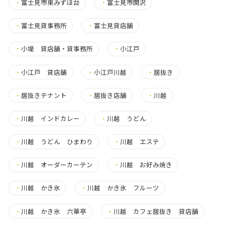
・
富士見市東みずほ台
・
富士見市関沢
・
富士見貸事務所
・
富士見貸店舗
・
小堤 貸店舗・貸事務所
・
小江戸
・
小江戸 貸店舗
・
小江戸川越
・
居抜き
・
居抜きテナント
・
居抜き店舗
・
川越
・
川越 インドカレー
・
川越 うどん
・
川越 うどん ひまわり
・
川越 エステ
・
川越 オーダーカーテン
・
川越 お好み焼き
・
川越 かき氷
・
川越 かき氷 フルーツ
・
川越 かき氷 六華亭
・
川越 カフェ居抜き 貸店舗