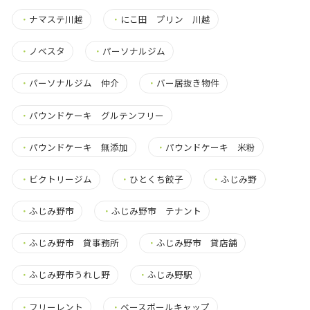
・
ナマステ川越
・
にこ田 プリン 川越
・
ノベスタ
・
パーソナルジム
・
パーソナルジム 仲介
・
バー居抜き物件
・
パウンドケーキ グルテンフリー
・
パウンドケーキ 無添加
・
パウンドケーキ 米粉
・
ビクトリージム
・
ひとくち餃子
・
ふじみ野
・
ふじみ野市
・
ふじみ野市 テナント
・
ふじみ野市 貸事務所
・
ふじみ野市 貸店舗
・
ふじみ野市うれし野
・
ふじみ野駅
・
フリーレント
・
ベースボールキャップ