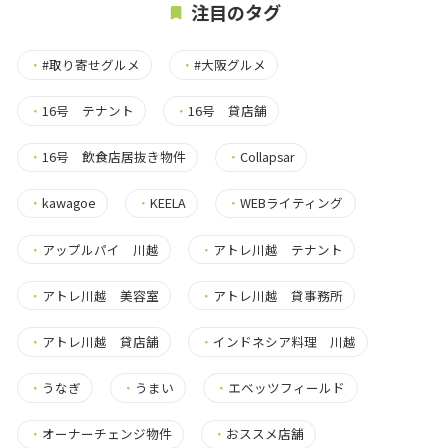
注目のタグ
・
#取り寄せグルメ
・
#大阪グルメ
・
16号 テナント
・
16号 貸店舗
・
16号 飲食店居抜き物件
・
Collapsar
・
kawagoe
・
KEELA
・
WEBライティング
・
アップルパイ 川越
・
アトレ川越 テナント
・
アトレ川越 美容室
・
アトレ川越 貸事務所
・
アトレ川越 貸店舗
・
インドネシア料理 川越
・
うなぎ
・
うまい
・
エベッツフィールド
・
オーナーチェンジ物件
・
おススメ店舗