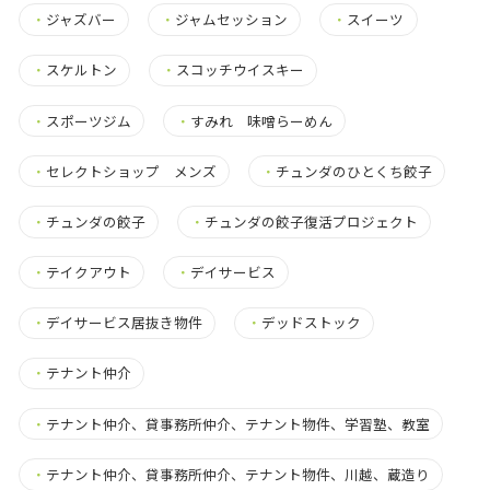
・
ジャズバー
・
ジャムセッション
・
スイーツ
・
スケルトン
・
スコッチウイスキー
・
スポーツジム
・
すみれ 味噌らーめん
・
セレクトショップ メンズ
・
チュンダのひとくち餃子
・
チュンダの餃子
・
チュンダの餃子復活プロジェクト
・
テイクアウト
・
デイサービス
・
デイサービス居抜き物件
・
デッドストック
・
テナント仲介
・
テナント仲介、貸事務所仲介、テナント物件、学習塾、教室
・
テナント仲介、貸事務所仲介、テナント物件、川越、蔵造り