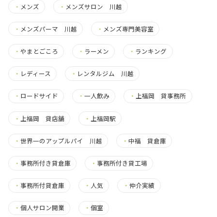
・
メンズ
・
メンズサロン 川越
・
メンズパーマ 川越
・
メンズ専門美容室
・
やまとごころ
・
ラーメン
・
ランキング
・
レディース
・
レンタルジム 川越
・
ロードサイド
・
一人飲み
・
上福岡 貸事務所
・
上福岡 貸店舗
・
上福岡駅
・
世界一のアップルパイ 川越
・
中福 貸倉庫
・
事務所付き貸倉庫
・
事務所付き貸工場
・
事務所付貸倉庫
・
人気
・
仲介実績
・
個人サロン開業
・
個室