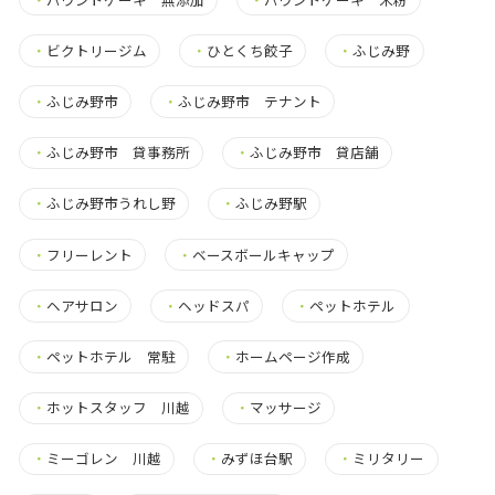
・
ビクトリージム
・
ひとくち餃子
・
ふじみ野
・
ふじみ野市
・
ふじみ野市 テナント
・
ふじみ野市 貸事務所
・
ふじみ野市 貸店舗
・
ふじみ野市うれし野
・
ふじみ野駅
・
フリーレント
・
ベースボールキャップ
・
ヘアサロン
・
ヘッドスパ
・
ペットホテル
・
ペットホテル 常駐
・
ホームページ作成
・
ホットスタッフ 川越
・
マッサージ
・
ミーゴレン 川越
・
みずほ台駅
・
ミリタリー