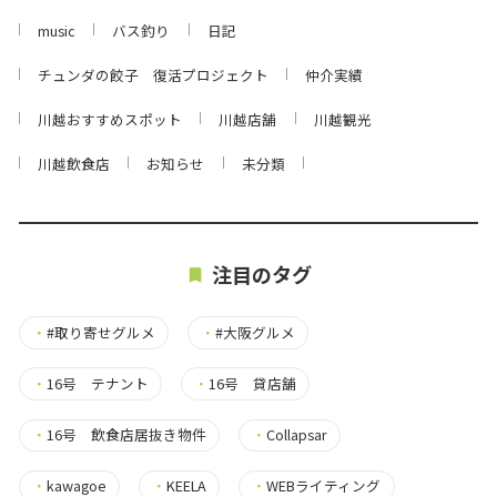
music
バス釣り
日記
チュンダの餃子 復活プロジェクト
仲介実績
川越おすすめスポット
川越店舗
川越観光
川越飲食店
お知らせ
未分類
注目のタグ
・
#取り寄せグルメ
・
#大阪グルメ
・
16号 テナント
・
16号 貸店舗
・
16号 飲食店居抜き物件
・
Collapsar
・
kawagoe
・
KEELA
・
WEBライティング