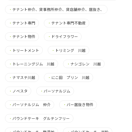
・
テナント仲介、貸事務所仲介、貸店舗仲介、居抜き、
・
テナント専門
・
テナント専門不動産
・
テナント物件
・
ドライフラワー
・
トリートメント
・
トリミング 川越
・
トレーニングジム 川越
・
ナシゴレン 川越
・
ナマステ川越
・
にこ田 プリン 川越
・
ノベスタ
・
パーソナルジム
・
パーソナルジム 仲介
・
バー居抜き物件
・
パウンドケーキ グルテンフリー
・
パウンドケーキ 無添加
・
パウンドケーキ 米粉