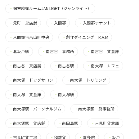
・
個室麻雀ルームJAN LIGHT（ジャンライト）
・
元町 貸店舗
・
入間郡
・
入間郡テナント
・
入間郡毛呂山町中央
・
創作ダイニング R.A.M
・
北坂戸駅
・
南古谷 事務所
・
南古谷 貸倉庫
・
南古谷 貸店舗
・
南古谷駅
・
南大塚 カフェ
・
南大塚 ドッグサロン
・
南大塚 トリミング
・
南大塚 貸倉庫
・
南大塚駅
・
南大塚駅 パーソナルジム
・
南大塚駅 貸事務所
・
南大塚駅 貸店舗
・
南田島駅
・
吉見町貸倉庫
・
吉見町貸工場
・
和雑貨
・
喜多院
・
坂戸