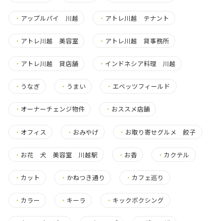
・
アップルパイ 川越
・
アトレ川越 テナント
・
アトレ川越 美容室
・
アトレ川越 貸事務所
・
アトレ川越 貸店舗
・
インドネシア料理 川越
・
うなぎ
・
うまい
・
エベッツフィールド
・
オーナーチェンジ物件
・
おススメ店舗
・
オフィス
・
おみやげ
・
お取り寄せグルメ 餃子
・
お花 犬 美容室 川越駅
・
お香
・
カクテル
・
カット
・
かねつき通り
・
カフェ巡り
・
カラー
・
キーラ
・
キックボクシング