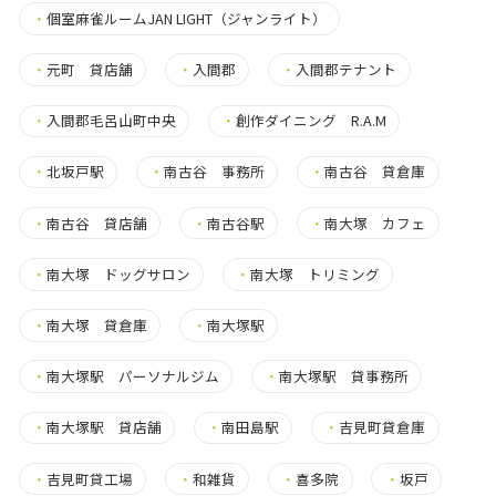
・
個室麻雀ルームJAN LIGHT（ジャンライト）
・
元町 貸店舗
・
入間郡
・
入間郡テナント
・
入間郡毛呂山町中央
・
創作ダイニング R.A.M
・
北坂戸駅
・
南古谷 事務所
・
南古谷 貸倉庫
・
南古谷 貸店舗
・
南古谷駅
・
南大塚 カフェ
・
南大塚 ドッグサロン
・
南大塚 トリミング
・
南大塚 貸倉庫
・
南大塚駅
・
南大塚駅 パーソナルジム
・
南大塚駅 貸事務所
・
南大塚駅 貸店舗
・
南田島駅
・
吉見町貸倉庫
・
吉見町貸工場
・
和雑貨
・
喜多院
・
坂戸