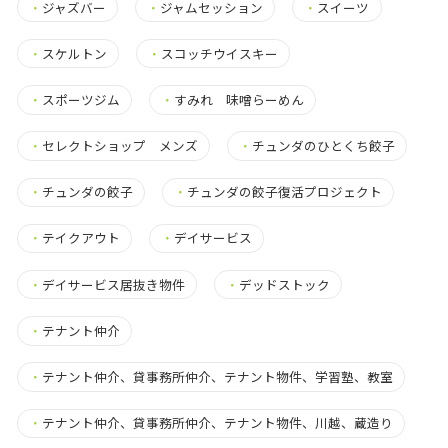
・
ジャズバー
・
ジャムセッション
・
スイーツ
・
スケルトン
・
スコッチウイスキー
・
スポーツジム
・
すみれ 味噌らーめん
・
セレクトショップ メンズ
・
チュンダのひとくち餃子
・
チュンダの餃子
・
チュンダの餃子復活プロジェクト
・
テイクアウト
・
デイサービス
・
デイサービス居抜き物件
・
デッドストック
・
テナント仲介
・
テナント仲介、貸事務所仲介、テナント物件、学習塾、教室
・
テナント仲介、貸事務所仲介、テナント物件、川越、蔵造り