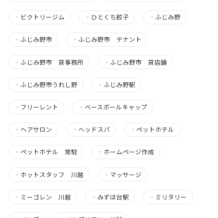
・
ビクトリージム
・
ひとくち餃子
・
ふじみ野
・
ふじみ野市
・
ふじみ野市 テナント
・
ふじみ野市 貸事務所
・
ふじみ野市 貸店舗
・
ふじみ野市うれし野
・
ふじみ野駅
・
フリーレント
・
ベースボールキャップ
・
ヘアサロン
・
ヘッドスパ
・
ペットホテル
・
ペットホテル 常駐
・
ホームページ作成
・
ホットスタッフ 川越
・
マッサージ
・
ミーゴレン 川越
・
みずほ台駅
・
ミリタリー