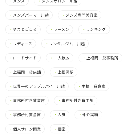
・
メンズ
・
メンズサロン 川越
・
メンズパーマ 川越
・
メンズ専門美容室
・
やまとごころ
・
ラーメン
・
ランキング
・
レディース
・
レンタルジム 川越
・
ロードサイド
・
一人飲み
・
上福岡 貸事務所
・
上福岡 貸店舗
・
上福岡駅
・
世界一のアップルパイ 川越
・
中福 貸倉庫
・
事務所付き貸倉庫
・
事務所付き貸工場
・
事務所付貸倉庫
・
人気
・
仲介実績
・
個人サロン開業
・
個室