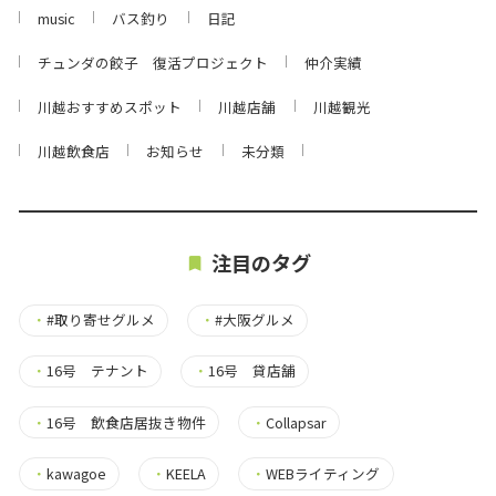
music
バス釣り
日記
チュンダの餃子 復活プロジェクト
仲介実績
川越おすすめスポット
川越店舗
川越観光
川越飲食店
お知らせ
未分類
注目のタグ
・
#取り寄せグルメ
・
#大阪グルメ
・
16号 テナント
・
16号 貸店舗
・
16号 飲食店居抜き物件
・
Collapsar
・
kawagoe
・
KEELA
・
WEBライティング