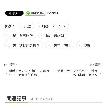
Pocket
タグ：
川越
川越 テナント
川越 貸事務所
川越 貸店舗
川越 飲食店居抜き
川越市 旭町
川越駅
前の記事へ
次の記事へ
新着！テナント物件 川越市
新着！テナント物件 川越市
«
»
牛子 売倉庫付住居
脇田本町 売ビル
関連記事
RELATED ARTICLE