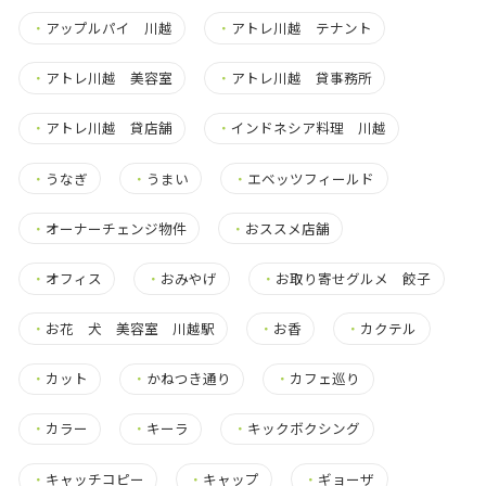
・
アップルパイ 川越
・
アトレ川越 テナント
・
アトレ川越 美容室
・
アトレ川越 貸事務所
・
アトレ川越 貸店舗
・
インドネシア料理 川越
・
うなぎ
・
うまい
・
エベッツフィールド
・
オーナーチェンジ物件
・
おススメ店舗
・
オフィス
・
おみやげ
・
お取り寄せグルメ 餃子
・
お花 犬 美容室 川越駅
・
お香
・
カクテル
・
カット
・
かねつき通り
・
カフェ巡り
・
カラー
・
キーラ
・
キックボクシング
・
キャッチコピー
・
キャップ
・
ギョーザ