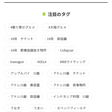
注目のタグ
・
#取り寄せグルメ
・
#大阪グルメ
・
16号 テナント
・
16号 貸店舗
・
16号 飲食店居抜き物件
・
Collapsar
・
kawagoe
・
KEELA
・
WEBライティング
・
アップルパイ 川越
・
アトレ川越 テナント
・
アトレ川越 美容室
・
アトレ川越 貸事務所
・
アトレ川越 貸店舗
・
インドネシア料理 川越
・
うなぎ
・
うまい
・
エベッツフィールド