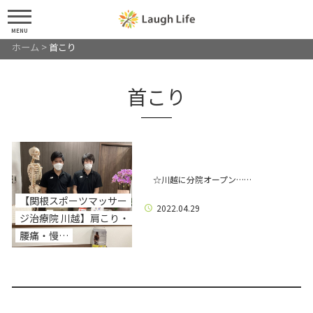
MENU
ホーム
>
首こり
首こり
☆川越に分院オープン……
【関根スポーツマッサー
2022.04.29
ジ治療院 川越】肩こり・
腰痛・慢…