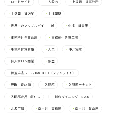
・
ロードサイド
・
一人飲み
・
上福岡 貸事務所
・
上福岡 貸店舗
・
上福岡駅
・
世界一のアップルパイ 川越
・
中福 貸倉庫
・
事務所付き貸倉庫
・
事務所付き貸工場
・
事務所付貸倉庫
・
人気
・
仲介実績
・
個人サロン開業
・
個室
・
個室麻雀ルームJAN LIGHT（ジャンライト）
・
元町 貸店舗
・
入間郡
・
入間郡テナント
・
入間郡毛呂山町中央
・
創作ダイニング R.A.M
・
北坂戸駅
・
南古谷 事務所
・
南古谷 貸倉庫