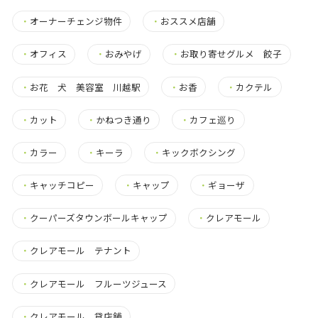
・
オーナーチェンジ物件
・
おススメ店舗
・
オフィス
・
おみやげ
・
お取り寄せグルメ 餃子
・
お花 犬 美容室 川越駅
・
お香
・
カクテル
・
カット
・
かねつき通り
・
カフェ巡り
・
カラー
・
キーラ
・
キックボクシング
・
キャッチコピー
・
キャップ
・
ギョーザ
・
クーパーズタウンボールキャップ
・
クレアモール
・
クレアモール テナント
・
クレアモール フルーツジュース
・
クレアモール 貸店舗