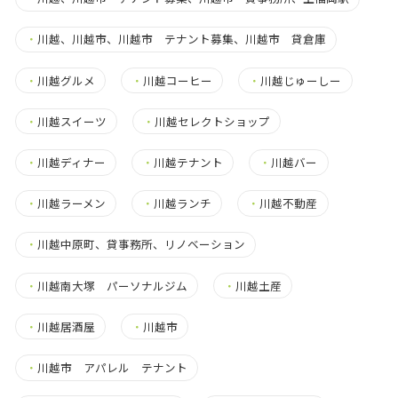
・
川越、川越市、川越市 テナント募集、川越市 貸倉庫
・
川越グルメ
・
川越コーヒー
・
川越じゅーしー
・
川越スイーツ
・
川越セレクトショップ
・
川越ディナー
・
川越テナント
・
川越バー
・
川越ラーメン
・
川越ランチ
・
川越不動産
・
川越中原町、貸事務所、リノベーション
・
川越南大塚 パーソナルジム
・
川越土産
・
川越居酒屋
・
川越市
・
川越市 アパレル テナント