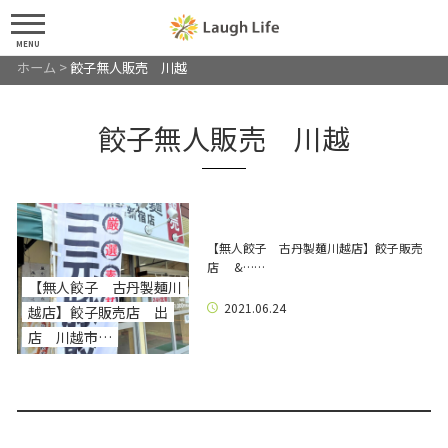
MENU
ホーム
>
餃子無人販売 川越
餃子無人販売 川越
【無人餃子 古丹製麺川越店】餃子販売
店 &……
【無人餃子 古丹製麺川
2021.06.24
越店】餃子販売店 出
店 川越市…