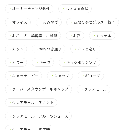
・
オーナーチェンジ物件
・
おススメ店舗
・
オフィス
・
おみやげ
・
お取り寄せグルメ 餃子
・
お花 犬 美容室 川越駅
・
お香
・
カクテル
・
カット
・
かねつき通り
・
カフェ巡り
・
カラー
・
キーラ
・
キックボクシング
・
キャッチコピー
・
キャップ
・
ギョーザ
・
クーパーズタウンボールキャップ
・
クレアモール
・
クレアモール テナント
・
クレアモール フルーツジュース
・
クレアモール 貸店舗