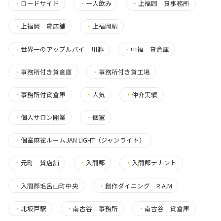
・
ロードサイド
・
一人飲み
・
上福岡 貸事務所
・
上福岡 貸店舗
・
上福岡駅
・
世界一のアップルパイ 川越
・
中福 貸倉庫
・
事務所付き貸倉庫
・
事務所付き貸工場
・
事務所付貸倉庫
・
人気
・
仲介実績
・
個人サロン開業
・
個室
・
個室麻雀ルームJAN LIGHT（ジャンライト）
・
元町 貸店舗
・
入間郡
・
入間郡テナント
・
入間郡毛呂山町中央
・
創作ダイニング R.A.M
・
北坂戸駅
・
南古谷 事務所
・
南古谷 貸倉庫