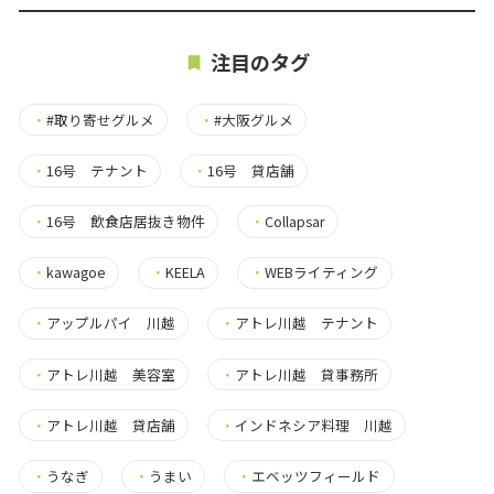
注目のタグ
・
#取り寄せグルメ
・
#大阪グルメ
・
16号 テナント
・
16号 貸店舗
・
16号 飲食店居抜き物件
・
Collapsar
・
kawagoe
・
KEELA
・
WEBライティング
・
アップルパイ 川越
・
アトレ川越 テナント
・
アトレ川越 美容室
・
アトレ川越 貸事務所
・
アトレ川越 貸店舗
・
インドネシア料理 川越
・
うなぎ
・
うまい
・
エベッツフィールド