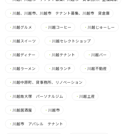
・
川越、川越市、川越市 テナント募集、川越市 貸倉庫
・
川越グルメ
・
川越コーヒー
・
川越じゅーしー
・
川越スイーツ
・
川越セレクトショップ
・
川越ディナー
・
川越テナント
・
川越バー
・
川越ラーメン
・
川越ランチ
・
川越不動産
・
川越中原町、貸事務所、リノベーション
・
川越南大塚 パーソナルジム
・
川越土産
・
川越居酒屋
・
川越市
・
川越市 アパレル テナント