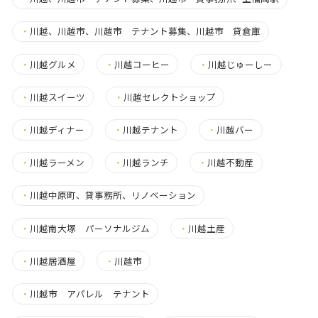
・
川越、川越市、川越市 テナント募集、川越市 貸倉庫
・
川越グルメ
・
川越コーヒー
・
川越じゅーしー
・
川越スイーツ
・
川越セレクトショップ
・
川越ディナー
・
川越テナント
・
川越バー
・
川越ラーメン
・
川越ランチ
・
川越不動産
・
川越中原町、貸事務所、リノベーション
・
川越南大塚 パーソナルジム
・
川越土産
・
川越居酒屋
・
川越市
・
川越市 アパレル テナント