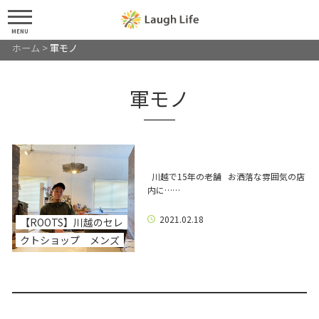
MENU
ホーム
>
軍モノ
軍モノ
川越で15年の老舗 お洒落な雰囲気の店
内に……
2021.02.18
【ROOTS】川越のセレ
クトショップ メンズ