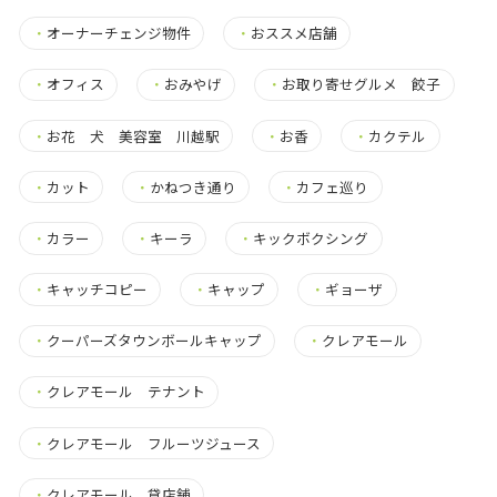
・
オーナーチェンジ物件
・
おススメ店舗
・
オフィス
・
おみやげ
・
お取り寄せグルメ 餃子
・
お花 犬 美容室 川越駅
・
お香
・
カクテル
・
カット
・
かねつき通り
・
カフェ巡り
・
カラー
・
キーラ
・
キックボクシング
・
キャッチコピー
・
キャップ
・
ギョーザ
・
クーパーズタウンボールキャップ
・
クレアモール
・
クレアモール テナント
・
クレアモール フルーツジュース
・
クレアモール 貸店舗