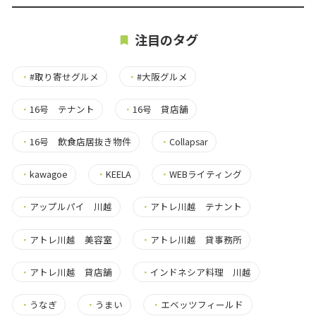
注目のタグ
・
#取り寄せグルメ
・
#大阪グルメ
・
16号 テナント
・
16号 貸店舗
・
16号 飲食店居抜き物件
・
Collapsar
・
kawagoe
・
KEELA
・
WEBライティング
・
アップルパイ 川越
・
アトレ川越 テナント
・
アトレ川越 美容室
・
アトレ川越 貸事務所
・
アトレ川越 貸店舗
・
インドネシア料理 川越
・
うなぎ
・
うまい
・
エベッツフィールド