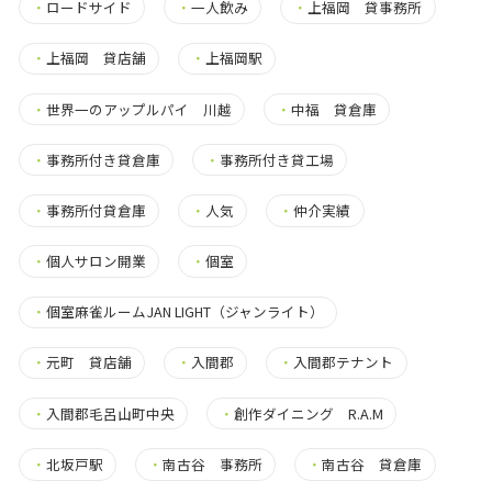
・
ロードサイド
・
一人飲み
・
上福岡 貸事務所
・
上福岡 貸店舗
・
上福岡駅
・
世界一のアップルパイ 川越
・
中福 貸倉庫
・
事務所付き貸倉庫
・
事務所付き貸工場
・
事務所付貸倉庫
・
人気
・
仲介実績
・
個人サロン開業
・
個室
・
個室麻雀ルームJAN LIGHT（ジャンライト）
・
元町 貸店舗
・
入間郡
・
入間郡テナント
・
入間郡毛呂山町中央
・
創作ダイニング R.A.M
・
北坂戸駅
・
南古谷 事務所
・
南古谷 貸倉庫