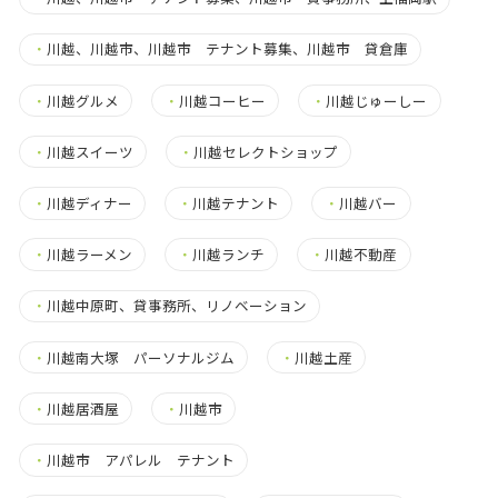
・
川越、川越市、川越市 テナント募集、川越市 貸倉庫
・
川越グルメ
・
川越コーヒー
・
川越じゅーしー
・
川越スイーツ
・
川越セレクトショップ
・
川越ディナー
・
川越テナント
・
川越バー
・
川越ラーメン
・
川越ランチ
・
川越不動産
・
川越中原町、貸事務所、リノベーション
・
川越南大塚 パーソナルジム
・
川越土産
・
川越居酒屋
・
川越市
・
川越市 アパレル テナント