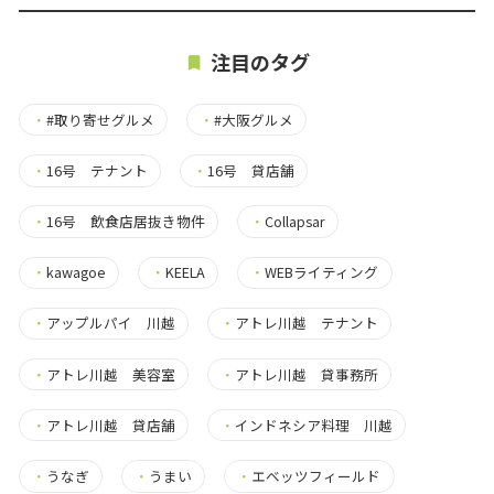
注目のタグ
・
#取り寄せグルメ
・
#大阪グルメ
・
16号 テナント
・
16号 貸店舗
・
16号 飲食店居抜き物件
・
Collapsar
・
kawagoe
・
KEELA
・
WEBライティング
・
アップルパイ 川越
・
アトレ川越 テナント
・
アトレ川越 美容室
・
アトレ川越 貸事務所
・
アトレ川越 貸店舗
・
インドネシア料理 川越
・
うなぎ
・
うまい
・
エベッツフィールド