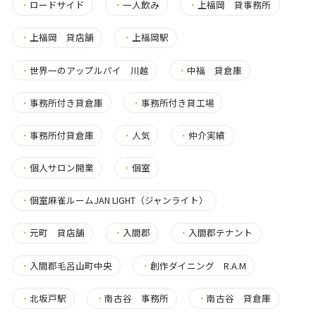
・
ロードサイド
・
一人飲み
・
上福岡 貸事務所
・
上福岡 貸店舗
・
上福岡駅
・
世界一のアップルパイ 川越
・
中福 貸倉庫
・
事務所付き貸倉庫
・
事務所付き貸工場
・
事務所付貸倉庫
・
人気
・
仲介実績
・
個人サロン開業
・
個室
・
個室麻雀ルームJAN LIGHT（ジャンライト）
・
元町 貸店舗
・
入間郡
・
入間郡テナント
・
入間郡毛呂山町中央
・
創作ダイニング R.A.M
・
北坂戸駅
・
南古谷 事務所
・
南古谷 貸倉庫