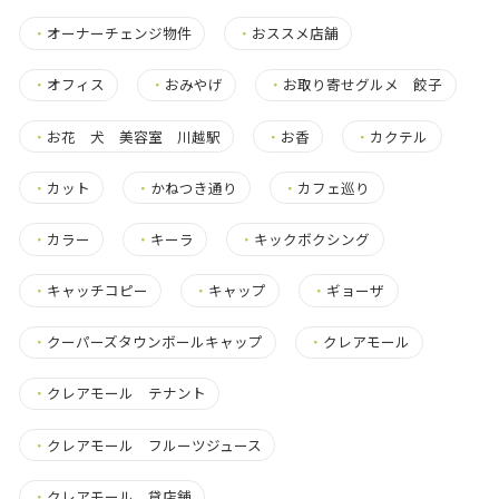
・
オーナーチェンジ物件
・
おススメ店舗
・
オフィス
・
おみやげ
・
お取り寄せグルメ 餃子
・
お花 犬 美容室 川越駅
・
お香
・
カクテル
・
カット
・
かねつき通り
・
カフェ巡り
・
カラー
・
キーラ
・
キックボクシング
・
キャッチコピー
・
キャップ
・
ギョーザ
・
クーパーズタウンボールキャップ
・
クレアモール
・
クレアモール テナント
・
クレアモール フルーツジュース
・
クレアモール 貸店舗