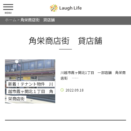
MENU
ホーム
>
角栄商店街 貸店舗
角栄商店街 貸店舗
川越市霞ヶ関北1丁目 一部店舗 角栄商
店街 ……
新着！テナント物件 川
2022.09.18
越市霞ヶ関北１丁目 角
栄商店街