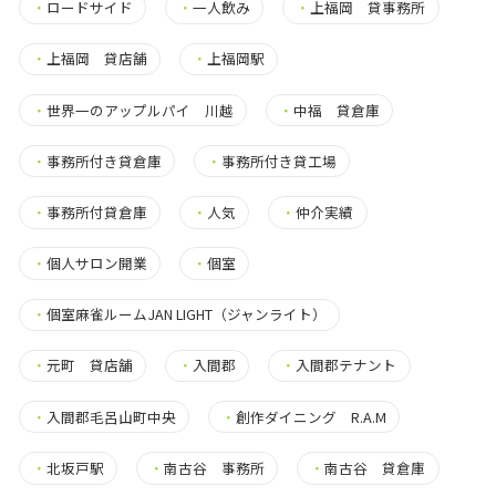
・
ロードサイド
・
一人飲み
・
上福岡 貸事務所
・
上福岡 貸店舗
・
上福岡駅
・
世界一のアップルパイ 川越
・
中福 貸倉庫
・
事務所付き貸倉庫
・
事務所付き貸工場
・
事務所付貸倉庫
・
人気
・
仲介実績
・
個人サロン開業
・
個室
・
個室麻雀ルームJAN LIGHT（ジャンライト）
・
元町 貸店舗
・
入間郡
・
入間郡テナント
・
入間郡毛呂山町中央
・
創作ダイニング R.A.M
・
北坂戸駅
・
南古谷 事務所
・
南古谷 貸倉庫