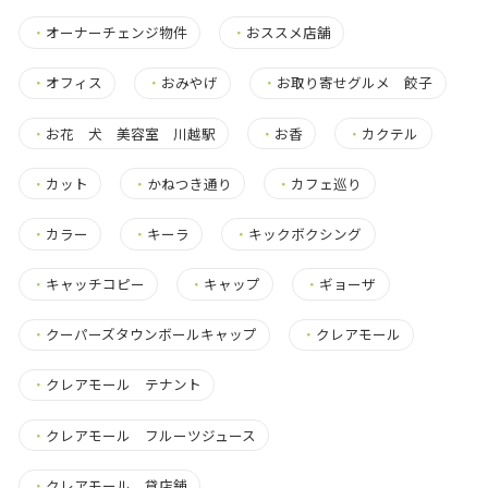
・
オーナーチェンジ物件
・
おススメ店舗
・
オフィス
・
おみやげ
・
お取り寄せグルメ 餃子
・
お花 犬 美容室 川越駅
・
お香
・
カクテル
・
カット
・
かねつき通り
・
カフェ巡り
・
カラー
・
キーラ
・
キックボクシング
・
キャッチコピー
・
キャップ
・
ギョーザ
・
クーパーズタウンボールキャップ
・
クレアモール
・
クレアモール テナント
・
クレアモール フルーツジュース
・
クレアモール 貸店舗