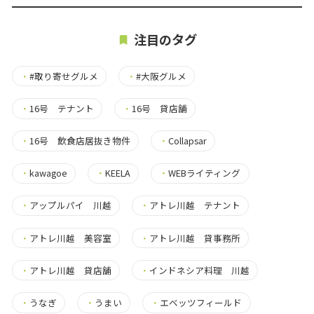
注目のタグ
・
#取り寄せグルメ
・
#大阪グルメ
・
16号 テナント
・
16号 貸店舗
・
16号 飲食店居抜き物件
・
Collapsar
・
kawagoe
・
KEELA
・
WEBライティング
・
アップルパイ 川越
・
アトレ川越 テナント
・
アトレ川越 美容室
・
アトレ川越 貸事務所
・
アトレ川越 貸店舗
・
インドネシア料理 川越
・
うなぎ
・
うまい
・
エベッツフィールド