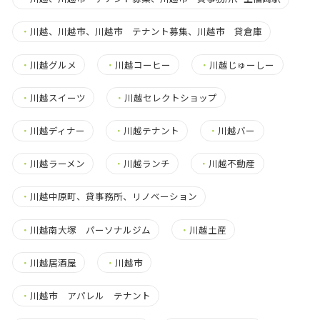
・
川越、川越市、川越市 テナント募集、川越市 貸倉庫
・
川越グルメ
・
川越コーヒー
・
川越じゅーしー
・
川越スイーツ
・
川越セレクトショップ
・
川越ディナー
・
川越テナント
・
川越バー
・
川越ラーメン
・
川越ランチ
・
川越不動産
・
川越中原町、貸事務所、リノベーション
・
川越南大塚 パーソナルジム
・
川越土産
・
川越居酒屋
・
川越市
・
川越市 アパレル テナント