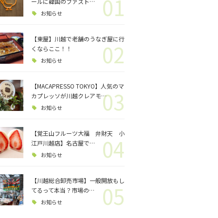
01
ロジェクト
ールに韓国のファスト…
お知らせ
バス釣り
【東屋】川越で老舗のうなぎ屋に行
02
くならここ！！
格闘技
お知らせ
【MACAPRESSO TOKYO】人気のマ
03
カプレッソが川越クレアモ…
お知らせ
【覚王山フルーツ大福 弁財天 小
04
江戸川越店】名古屋で…
お知らせ
【川越総合卸売市場】一般開放もし
05
てるって本当？市場の…
お知らせ