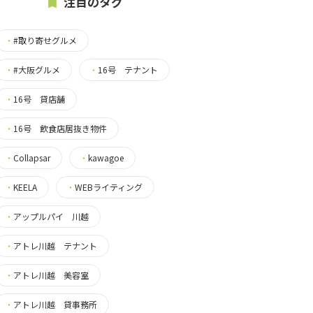
注目のタグ
・
#取り寄せグルメ
・
#大阪グルメ
・
16号 テナント
・
16号 貸店舗
・
16号 飲食店居抜き物件
・
Collapsar
・
kawagoe
・
KEELA
・
WEBライティング
・
アップルパイ 川越
・
アトレ川越 テナント
・
アトレ川越 美容室
・
アトレ川越 貸事務所