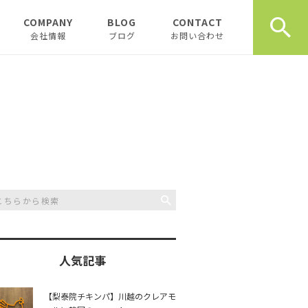
COMPANY
BLOG
CONTACT
会社情報
ブログ
お問い合わせ
会社情報
新着テナント物件
企業理念
物件オーナーお役立ち情
報
代表挨拶
開業、起業お役立ち情報
お薦め書籍
川越おすすめスポット
創業計画書（事業
川越飲食店
書）の書き方
スタッフブログ
川越観光
日記
人気記事
開業・起業インタ
一覧
チュンダの餃子 復活プ
music
【梨泰院チキンパ】川越のクレアモ