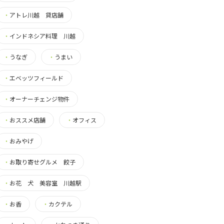
・
アトレ川越 貸店舗
・
インドネシア料理 川越
・
うなぎ
・
うまい
・
エベッツフィールド
・
オーナーチェンジ物件
・
おススメ店舗
・
オフィス
・
おみやげ
・
お取り寄せグルメ 餃子
・
お花 犬 美容室 川越駅
・
お香
・
カクテル