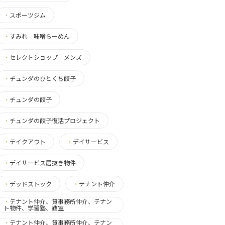
・
スポーツジム
・
すみれ 味噌らーめん
・
セレクトショップ メンズ
・
チュンダのひとくち餃子
・
チュンダの餃子
・
チュンダの餃子復活プロジェクト
・
テイクアウト
・
デイサービス
・
デイサービス居抜き物件
・
デッドストック
・
テナント仲介
・
テナント仲介、貸事務所仲介、テナン
ト物件、学習塾、教室
・
テナント仲介、貸事務所仲介、テナン