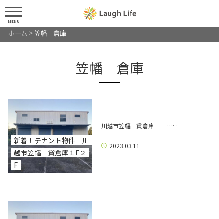
MENU
ホーム
>
笠幡 倉庫
笠幡 倉庫
川越市笠幡 貸倉庫 ……
新着！テナント物件 川
2023.03.11
越市笠幡 貸倉庫１F２
F