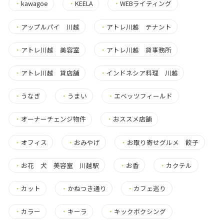
・
kawagoe
・
KEELA
・
WEBライティング
・
アップルパイ 川越
・
アトレ川越 テナント
・
アトレ川越 美容室
・
アトレ川越 貸事務所
・
アトレ川越 貸店舗
・
インドネシア料理 川越
・
うなぎ
・
うまい
・
エベッツフィールド
・
オーナーチェンジ物件
・
おススメ店舗
・
オフィス
・
おみやげ
・
お取り寄せグルメ 餃子
・
お花 犬 美容室 川越駅
・
お香
・
カクテル
・
カット
・
かねつき通り
・
カフェ巡り
・
カラー
・
キーラ
・
キックボクシング