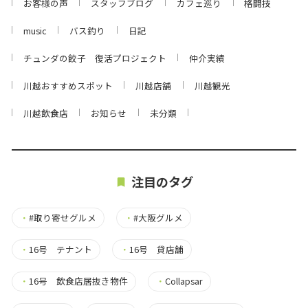
お客様の声
スタッフブログ
カフェ巡り
格闘技
music
バス釣り
日記
チュンダの餃子 復活プロジェクト
仲介実績
川越おすすめスポット
川越店舗
川越観光
川越飲食店
お知らせ
未分類
注目のタグ
・
#取り寄せグルメ
・
#大阪グルメ
・
16号 テナント
・
16号 貸店舗
・
16号 飲食店居抜き物件
・
Collapsar