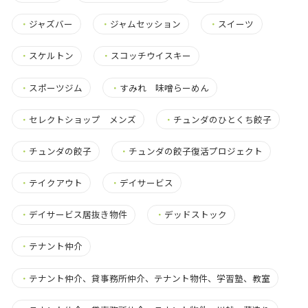
・
ジャズバー
・
ジャムセッション
・
スイーツ
・
スケルトン
・
スコッチウイスキー
・
スポーツジム
・
すみれ 味噌らーめん
・
セレクトショップ メンズ
・
チュンダのひとくち餃子
・
チュンダの餃子
・
チュンダの餃子復活プロジェクト
・
テイクアウト
・
デイサービス
・
デイサービス居抜き物件
・
デッドストック
・
テナント仲介
・
テナント仲介、貸事務所仲介、テナント物件、学習塾、教室