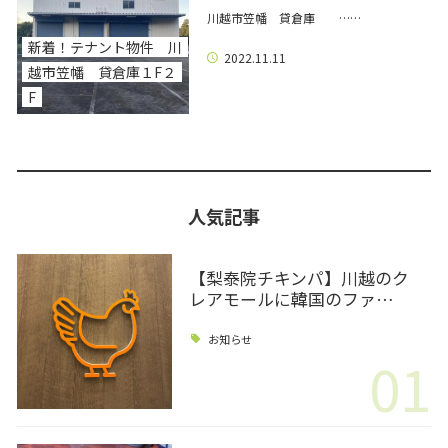
川越市笠幡 貸倉庫 ……
新着！テナント物件 川
2022.11.11
越市笠幡 貸倉庫１F２
F
人気記事
【梨泰院チキンパ】川越のク
レアモールに韓国のファ…
お知らせ
01