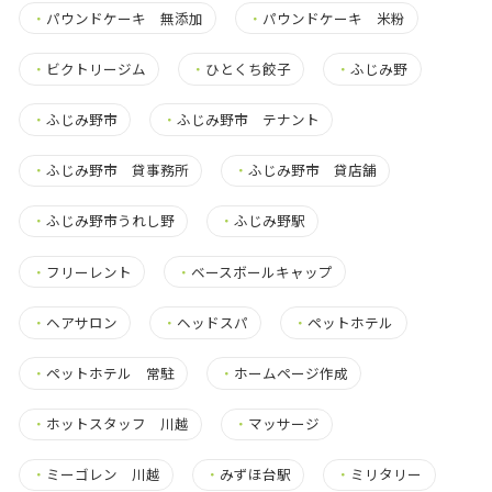
・
パウンドケーキ 無添加
・
パウンドケーキ 米粉
・
ビクトリージム
・
ひとくち餃子
・
ふじみ野
・
ふじみ野市
・
ふじみ野市 テナント
・
ふじみ野市 貸事務所
・
ふじみ野市 貸店舗
・
ふじみ野市うれし野
・
ふじみ野駅
・
フリーレント
・
ベースボールキャップ
・
ヘアサロン
・
ヘッドスパ
・
ペットホテル
・
ペットホテル 常駐
・
ホームページ作成
・
ホットスタッフ 川越
・
マッサージ
・
ミーゴレン 川越
・
みずほ台駅
・
ミリタリー