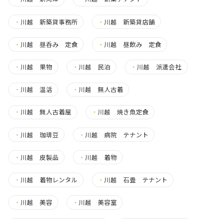
・
川越 新築貸事務所
・
川越 新築貸店舗
・
川越 昼呑み 定食
・
川越 昼飲み 定食
・
川越 果物
・
川越 民泊
・
川越 派遣会社
・
川越 温活
・
川越 無人古着
・
川越 無人古着屋
・
川越 焼き魚定食
・
川越 珈琲豆
・
川越 病院 テナント
・
川越 皮製品
・
川越 着物
・
川越 着物レンタル
・
川越 石畳 テナント
・
川越 美容
・
川越 美容室