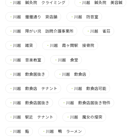
・
川越 鍼灸院 クライミング
・
川越 鍼灸院 美容鍼
・
川越 鐘鐘通り 貸店舗
・
川越 防音室
・
川越 障がい児 訪問介護事業所
・
川越 雀荘
・
川越 雑貨
・
川越 霞ヶ関駅 接骨院
・
川越 音楽教室
・
川越 食堂
・
川越 飲食居抜き
・
川越 飲食店
・
川越 飲食店 テナント
・
川越 飲食店可能
・
川越 飲食店居抜き
・
川越 飲食店居抜き物件
・
川越 駅近 テナント
・
川越 魔女の煙突
・
川越 鮨
・
川越 鴨 ラーメン