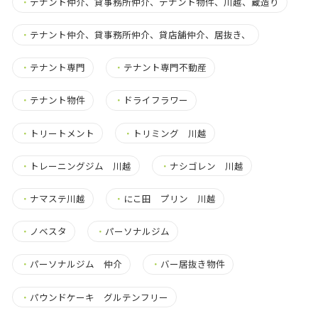
・
テナント仲介、貸事務所仲介、テナント物件、川越、蔵造り
・
テナント仲介、貸事務所仲介、貸店舗仲介、居抜き、
・
テナント専門
・
テナント専門不動産
・
テナント物件
・
ドライフラワー
・
トリートメント
・
トリミング 川越
・
トレーニングジム 川越
・
ナシゴレン 川越
・
ナマステ川越
・
にこ田 プリン 川越
・
ノベスタ
・
パーソナルジム
・
パーソナルジム 仲介
・
バー居抜き物件
・
パウンドケーキ グルテンフリー