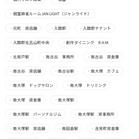
・
個室麻雀ルームJAN LIGHT（ジャンライト）
・
元町 貸店舗
・
入間郡
・
入間郡テナント
・
入間郡毛呂山町中央
・
創作ダイニング R.A.M
・
北坂戸駅
・
南古谷 事務所
・
南古谷 貸倉庫
・
南古谷 貸店舗
・
南古谷駅
・
南大塚 カフェ
・
南大塚 ドッグサロン
・
南大塚 トリミング
・
南大塚 貸倉庫
・
南大塚駅
・
南大塚駅 パーソナルジム
・
南大塚駅 貸事務所
・
南大塚駅 貸店舗
・
南田島駅
・
吉見町貸倉庫