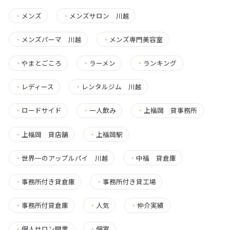
・
メンズ
・
メンズサロン 川越
・
メンズパーマ 川越
・
メンズ専門美容室
・
やまとごころ
・
ラーメン
・
ランキング
・
レディース
・
レンタルジム 川越
・
ロードサイド
・
一人飲み
・
上福岡 貸事務所
・
上福岡 貸店舗
・
上福岡駅
・
世界一のアップルパイ 川越
・
中福 貸倉庫
・
事務所付き貸倉庫
・
事務所付き貸工場
・
事務所付貸倉庫
・
人気
・
仲介実績
・
個人サロン開業
・
個室