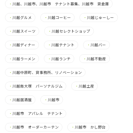
・
川越、川越市、川越市 テナント募集、川越市 貸倉庫
・
川越グルメ
・
川越コーヒー
・
川越じゅーしー
・
川越スイーツ
・
川越セレクトショップ
・
川越ディナー
・
川越テナント
・
川越バー
・
川越ラーメン
・
川越ランチ
・
川越不動産
・
川越中原町、貸事務所、リノベーション
・
川越南大塚 パーソナルジム
・
川越土産
・
川越居酒屋
・
川越市
・
川越市 アパレル テナント
・
川越市 オーダーカーテン
・
川越市 かし野台