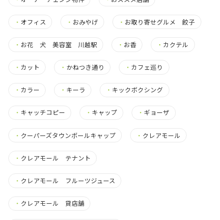
・
オフィス
・
おみやげ
・
お取り寄せグルメ 餃子
・
お花 犬 美容室 川越駅
・
お香
・
カクテル
・
カット
・
かねつき通り
・
カフェ巡り
・
カラー
・
キーラ
・
キックボクシング
・
キャッチコピー
・
キャップ
・
ギョーザ
・
クーパーズタウンボールキャップ
・
クレアモール
・
クレアモール テナント
・
クレアモール フルーツジュース
・
クレアモール 貸店舗