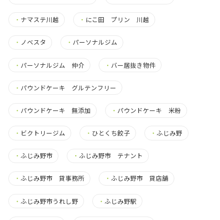
・
ナマステ川越
・
にこ田 プリン 川越
・
ノベスタ
・
パーソナルジム
・
パーソナルジム 仲介
・
バー居抜き物件
・
パウンドケーキ グルテンフリー
・
パウンドケーキ 無添加
・
パウンドケーキ 米粉
・
ビクトリージム
・
ひとくち餃子
・
ふじみ野
・
ふじみ野市
・
ふじみ野市 テナント
・
ふじみ野市 貸事務所
・
ふじみ野市 貸店舗
・
ふじみ野市うれし野
・
ふじみ野駅