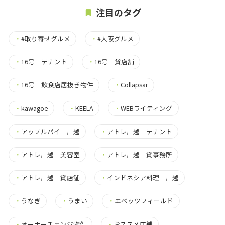
注目のタグ
・
#取り寄せグルメ
・
#大阪グルメ
・
16号 テナント
・
16号 貸店舗
・
16号 飲食店居抜き物件
・
Collapsar
・
kawagoe
・
KEELA
・
WEBライティング
・
アップルパイ 川越
・
アトレ川越 テナント
・
アトレ川越 美容室
・
アトレ川越 貸事務所
・
アトレ川越 貸店舗
・
インドネシア料理 川越
・
うなぎ
・
うまい
・
エベッツフィールド
・
オーナーチェンジ物件
・
おススメ店舗