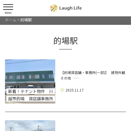
MENU
ホーム
>
的場駅
的場駅
【的場貸店舗・事務所(一部)】 建物外観
その他 ……
2025.11.17
新着！テナント物件 川
越市的場 貸店舗事務所