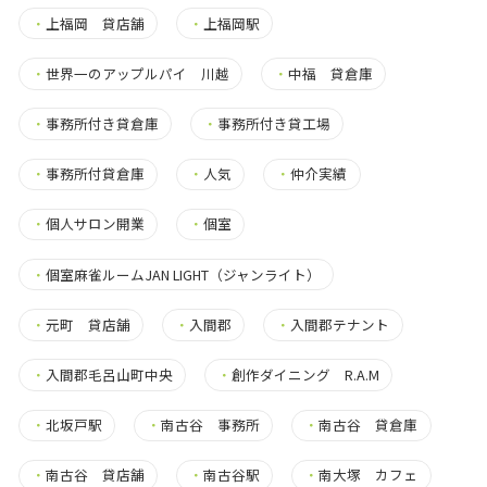
・
上福岡 貸店舗
・
上福岡駅
・
世界一のアップルパイ 川越
・
中福 貸倉庫
・
事務所付き貸倉庫
・
事務所付き貸工場
・
事務所付貸倉庫
・
人気
・
仲介実績
・
個人サロン開業
・
個室
・
個室麻雀ルームJAN LIGHT（ジャンライト）
・
元町 貸店舗
・
入間郡
・
入間郡テナント
・
入間郡毛呂山町中央
・
創作ダイニング R.A.M
・
北坂戸駅
・
南古谷 事務所
・
南古谷 貸倉庫
・
南古谷 貸店舗
・
南古谷駅
・
南大塚 カフェ