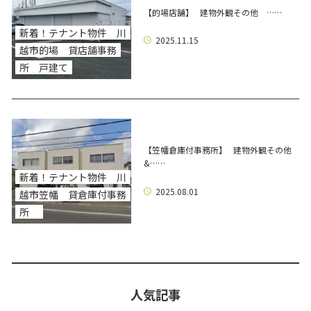
【的場店舗】 建物外観その他 ……
新着！テナント物件 川
2025.11.15
越市的場 貸店舗事務
所 戸建て
【笠幡倉庫付事務所】 建物外観その他
&……
新着！テナント物件 川
2025.08.01
越市笠幡 貸倉庫付事務
所
人気記事