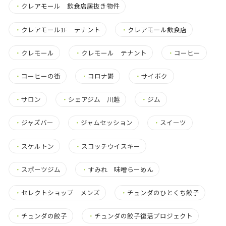
・
クレアモール 飲食店居抜き物件
・
クレアモール1F テナント
・
クレアモール飲食店
・
クレモール
・
クレモール テナント
・
コーヒー
・
コーヒーの街
・
コロナ鬱
・
サイボク
・
サロン
・
シェアジム 川越
・
ジム
・
ジャズバー
・
ジャムセッション
・
スイーツ
・
スケルトン
・
スコッチウイスキー
・
スポーツジム
・
すみれ 味噌らーめん
・
セレクトショップ メンズ
・
チュンダのひとくち餃子
・
チュンダの餃子
・
チュンダの餃子復活プロジェクト