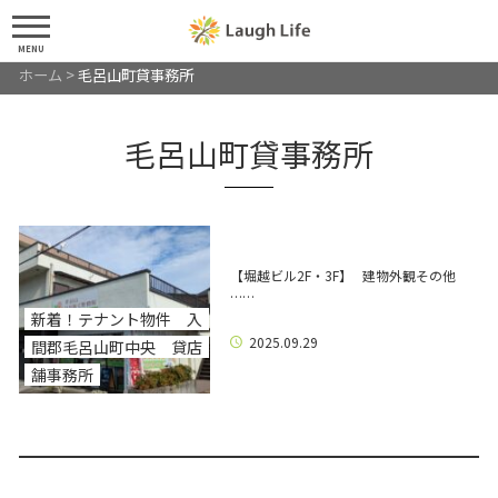
MENU
ホーム
>
毛呂山町貸事務所
毛呂山町貸事務所
【堀越ビル2F・3F】 建物外観その他
……
新着！テナント物件 入
2025.09.29
間郡毛呂山町中央 貸店
舗事務所