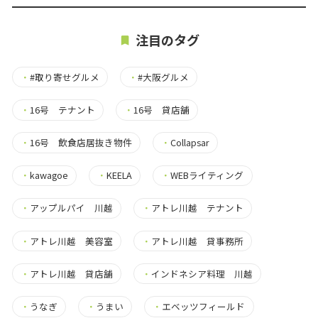
注目のタグ
・
#取り寄せグルメ
・
#大阪グルメ
・
16号 テナント
・
16号 貸店舗
・
16号 飲食店居抜き物件
・
Collapsar
・
kawagoe
・
KEELA
・
WEBライティング
・
アップルパイ 川越
・
アトレ川越 テナント
・
アトレ川越 美容室
・
アトレ川越 貸事務所
・
アトレ川越 貸店舗
・
インドネシア料理 川越
・
うなぎ
・
うまい
・
エベッツフィールド