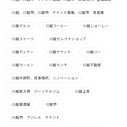
・
川越、川越市、川越市 テナント募集、川越市 貸倉庫
・
川越グルメ
・
川越コーヒー
・
川越じゅーしー
・
川越スイーツ
・
川越セレクトショップ
・
川越ディナー
・
川越テナント
・
川越バー
・
川越ラーメン
・
川越ランチ
・
川越不動産
・
川越中原町、貸事務所、リノベーション
・
川越南大塚 パーソナルジム
・
川越土産
・
川越居酒屋
・
川越市
・
川越市 アパレル テナント