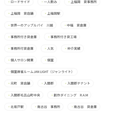
・
ロードサイド
・
一人飲み
・
上福岡 貸事務所
・
上福岡 貸店舗
・
上福岡駅
・
世界一のアップルパイ 川越
・
中福 貸倉庫
・
事務所付き貸倉庫
・
事務所付き貸工場
・
事務所付貸倉庫
・
人気
・
仲介実績
・
個人サロン開業
・
個室
・
個室麻雀ルームJAN LIGHT（ジャンライト）
・
元町 貸店舗
・
入間郡
・
入間郡テナント
・
入間郡毛呂山町中央
・
創作ダイニング R.A.M
・
北坂戸駅
・
南古谷 事務所
・
南古谷 貸倉庫