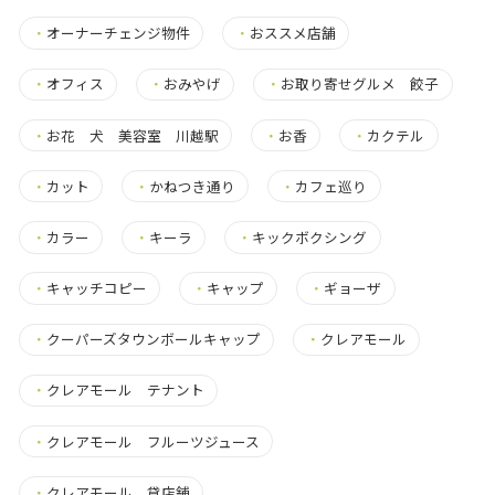
・
オーナーチェンジ物件
・
おススメ店舗
・
オフィス
・
おみやげ
・
お取り寄せグルメ 餃子
・
お花 犬 美容室 川越駅
・
お香
・
カクテル
・
カット
・
かねつき通り
・
カフェ巡り
・
カラー
・
キーラ
・
キックボクシング
・
キャッチコピー
・
キャップ
・
ギョーザ
・
クーパーズタウンボールキャップ
・
クレアモール
・
クレアモール テナント
・
クレアモール フルーツジュース
・
クレアモール 貸店舗