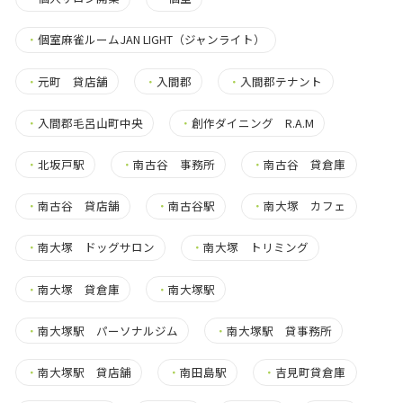
・
個室麻雀ルームJAN LIGHT（ジャンライト）
・
元町 貸店舗
・
入間郡
・
入間郡テナント
・
入間郡毛呂山町中央
・
創作ダイニング R.A.M
・
北坂戸駅
・
南古谷 事務所
・
南古谷 貸倉庫
・
南古谷 貸店舗
・
南古谷駅
・
南大塚 カフェ
・
南大塚 ドッグサロン
・
南大塚 トリミング
・
南大塚 貸倉庫
・
南大塚駅
・
南大塚駅 パーソナルジム
・
南大塚駅 貸事務所
・
南大塚駅 貸店舗
・
南田島駅
・
吉見町貸倉庫