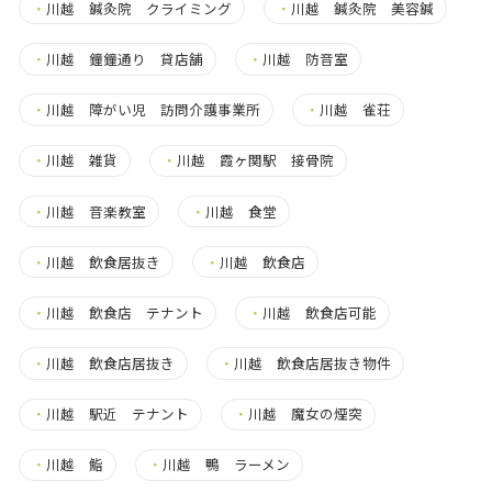
・
川越 鍼灸院 クライミング
・
川越 鍼灸院 美容鍼
・
川越 鐘鐘通り 貸店舗
・
川越 防音室
・
川越 障がい児 訪問介護事業所
・
川越 雀荘
・
川越 雑貨
・
川越 霞ヶ関駅 接骨院
・
川越 音楽教室
・
川越 食堂
・
川越 飲食居抜き
・
川越 飲食店
・
川越 飲食店 テナント
・
川越 飲食店可能
・
川越 飲食店居抜き
・
川越 飲食店居抜き物件
・
川越 駅近 テナント
・
川越 魔女の煙突
・
川越 鮨
・
川越 鴨 ラーメン