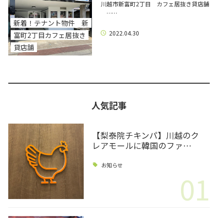
川越市新富町2丁目 カフェ居抜き貸店舗
……
新着！テナント物件 新
2022.04.30
富町2丁目カフェ居抜き
貸店舗
人気記事
【梨泰院チキンパ】川越のク
レアモールに韓国のファ…
お知らせ
01