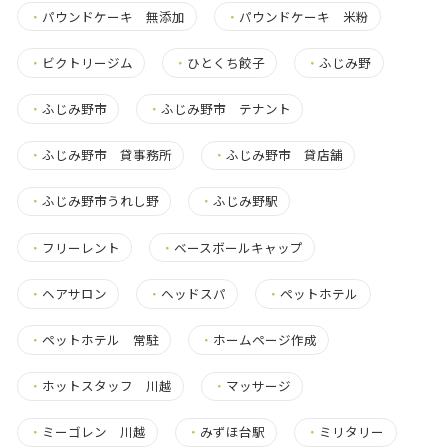
・
パウンドケーキ 無添加
・
パウンドケーキ 米粉
・
ビクトリージム
・
ひとくち餃子
・
ふじみ野
・
ふじみ野市
・
ふじみ野市 テナント
・
ふじみ野市 貸事務所
・
ふじみ野市 貸店舗
・
ふじみ野市うれし野
・
ふじみ野駅
・
フリーレント
・
ベースボールキャップ
・
ヘアサロン
・
ヘッドスパ
・
ペットホテル
・
ペットホテル 常駐
・
ホームページ作成
・
ホットスタッフ 川越
・
マッサージ
・
ミーゴレン 川越
・
みずほ台駅
・
ミリタリー