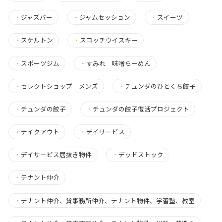
・
ジャズバー
・
ジャムセッション
・
スイーツ
・
スケルトン
・
スコッチウイスキー
・
スポーツジム
・
すみれ 味噌らーめん
・
セレクトショップ メンズ
・
チュンダのひとくち餃子
・
チュンダの餃子
・
チュンダの餃子復活プロジェクト
・
テイクアウト
・
デイサービス
・
デイサービス居抜き物件
・
デッドストック
・
テナント仲介
・
テナント仲介、貸事務所仲介、テナント物件、学習塾、教室