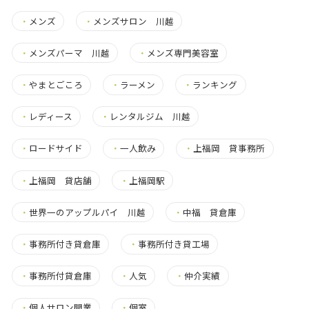
・
メンズ
・
メンズサロン 川越
・
メンズパーマ 川越
・
メンズ専門美容室
・
やまとごころ
・
ラーメン
・
ランキング
・
レディース
・
レンタルジム 川越
・
ロードサイド
・
一人飲み
・
上福岡 貸事務所
・
上福岡 貸店舗
・
上福岡駅
・
世界一のアップルパイ 川越
・
中福 貸倉庫
・
事務所付き貸倉庫
・
事務所付き貸工場
・
事務所付貸倉庫
・
人気
・
仲介実績
・
個人サロン開業
・
個室