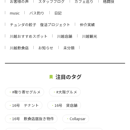
お客様の声
スタッフブログ
カフェ巡り
格闘技
music
バス釣り
日記
チュンダの餃子 復活プロジェクト
仲介実績
川越おすすめスポット
川越店舗
川越観光
川越飲食店
お知らせ
未分類
注目のタグ
・
#取り寄せグルメ
・
#大阪グルメ
・
16号 テナント
・
16号 貸店舗
・
16号 飲食店居抜き物件
・
Collapsar