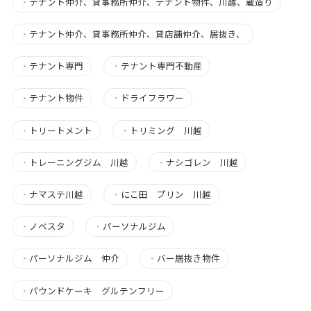
・
テナント仲介、貸事務所仲介、テナント物件、川越、蔵造り
・
テナント仲介、貸事務所仲介、貸店舗仲介、居抜き、
・
テナント専門
・
テナント専門不動産
・
テナント物件
・
ドライフラワー
・
トリートメント
・
トリミング 川越
・
トレーニングジム 川越
・
ナシゴレン 川越
・
ナマステ川越
・
にこ田 プリン 川越
・
ノベスタ
・
パーソナルジム
・
パーソナルジム 仲介
・
バー居抜き物件
・
パウンドケーキ グルテンフリー