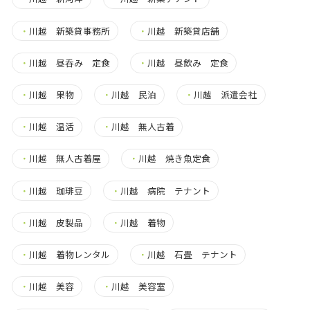
・
川越 新築貸事務所
・
川越 新築貸店舗
・
川越 昼呑み 定食
・
川越 昼飲み 定食
・
川越 果物
・
川越 民泊
・
川越 派遣会社
・
川越 温活
・
川越 無人古着
・
川越 無人古着屋
・
川越 焼き魚定食
・
川越 珈琲豆
・
川越 病院 テナント
・
川越 皮製品
・
川越 着物
・
川越 着物レンタル
・
川越 石畳 テナント
・
川越 美容
・
川越 美容室