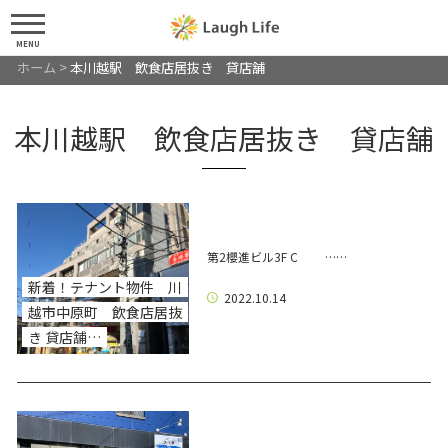
MENU
ホーム
>
本川越駅 飲食店居抜き 貸店舗
本川越駅 飲食店居抜き 貸店舗
第2櫻進ビル3F C ……
新着！テナント物件 川
2022.10.14
越市中原町 飲食店居抜
き 貸店舗…