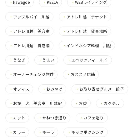
・
kawagoe
・
KEELA
・
WEBライティング
・
アップルパイ 川越
・
アトレ川越 テナント
・
アトレ川越 美容室
・
アトレ川越 貸事務所
・
アトレ川越 貸店舗
・
インドネシア料理 川越
・
うなぎ
・
うまい
・
エベッツフィールド
・
オーナーチェンジ物件
・
おススメ店舗
・
オフィス
・
おみやげ
・
お取り寄せグルメ 餃子
・
お花 犬 美容室 川越駅
・
お香
・
カクテル
・
カット
・
かねつき通り
・
カフェ巡り
・
カラー
・
キーラ
・
キックボクシング