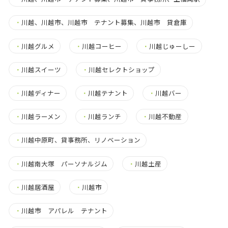
・
川越、川越市、川越市 テナント募集、川越市 貸倉庫
・
川越グルメ
・
川越コーヒー
・
川越じゅーしー
・
川越スイーツ
・
川越セレクトショップ
・
川越ディナー
・
川越テナント
・
川越バー
・
川越ラーメン
・
川越ランチ
・
川越不動産
・
川越中原町、貸事務所、リノベーション
・
川越南大塚 パーソナルジム
・
川越土産
・
川越居酒屋
・
川越市
・
川越市 アパレル テナント