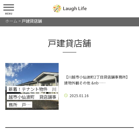
MENU
ホーム
>
戸建貸店舗
戸建貸店舗
【川越市小仙波町2丁目貸店舗事務所】
建物外観その他 &nb……
新着！テナント物件 川
2025.01.16
越市小仙波町 貸店舗事
務所 戸…