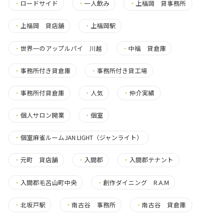
・
ロードサイド
・
一人飲み
・
上福岡 貸事務所
・
上福岡 貸店舗
・
上福岡駅
・
世界一のアップルパイ 川越
・
中福 貸倉庫
・
事務所付き貸倉庫
・
事務所付き貸工場
・
事務所付貸倉庫
・
人気
・
仲介実績
・
個人サロン開業
・
個室
・
個室麻雀ルームJAN LIGHT（ジャンライト）
・
元町 貸店舗
・
入間郡
・
入間郡テナント
・
入間郡毛呂山町中央
・
創作ダイニング R.A.M
・
北坂戸駅
・
南古谷 事務所
・
南古谷 貸倉庫