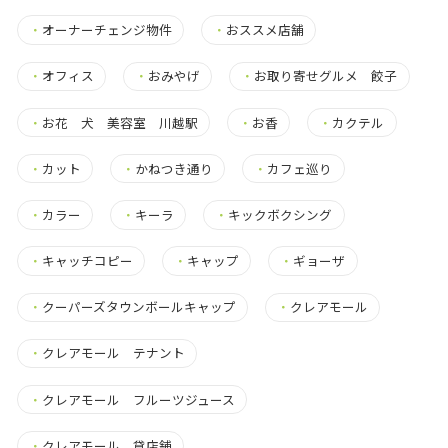
・
オーナーチェンジ物件
・
おススメ店舗
・
オフィス
・
おみやげ
・
お取り寄せグルメ 餃子
・
お花 犬 美容室 川越駅
・
お香
・
カクテル
・
カット
・
かねつき通り
・
カフェ巡り
・
カラー
・
キーラ
・
キックボクシング
・
キャッチコピー
・
キャップ
・
ギョーザ
・
クーパーズタウンボールキャップ
・
クレアモール
・
クレアモール テナント
・
クレアモール フルーツジュース
・
クレアモール 貸店舗