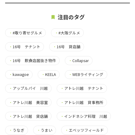
注目のタグ
・
#取り寄せグルメ
・
#大阪グルメ
・
16号 テナント
・
16号 貸店舗
・
16号 飲食店居抜き物件
・
Collapsar
・
kawagoe
・
KEELA
・
WEBライティング
・
アップルパイ 川越
・
アトレ川越 テナント
・
アトレ川越 美容室
・
アトレ川越 貸事務所
・
アトレ川越 貸店舗
・
インドネシア料理 川越
・
うなぎ
・
うまい
・
エベッツフィールド