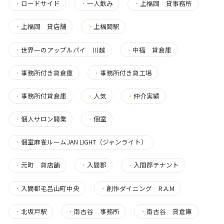
・
ロードサイド
・
一人飲み
・
上福岡 貸事務所
・
上福岡 貸店舗
・
上福岡駅
・
世界一のアップルパイ 川越
・
中福 貸倉庫
・
事務所付き貸倉庫
・
事務所付き貸工場
・
事務所付貸倉庫
・
人気
・
仲介実績
・
個人サロン開業
・
個室
・
個室麻雀ルームJAN LIGHT（ジャンライト）
・
元町 貸店舗
・
入間郡
・
入間郡テナント
・
入間郡毛呂山町中央
・
創作ダイニング R.A.M
・
北坂戸駅
・
南古谷 事務所
・
南古谷 貸倉庫