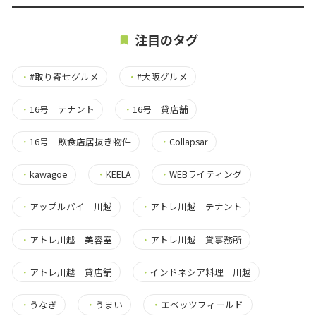
注目のタグ
・
#取り寄せグルメ
・
#大阪グルメ
・
16号 テナント
・
16号 貸店舗
・
16号 飲食店居抜き物件
・
Collapsar
・
kawagoe
・
KEELA
・
WEBライティング
・
アップルパイ 川越
・
アトレ川越 テナント
・
アトレ川越 美容室
・
アトレ川越 貸事務所
・
アトレ川越 貸店舗
・
インドネシア料理 川越
・
うなぎ
・
うまい
・
エベッツフィールド