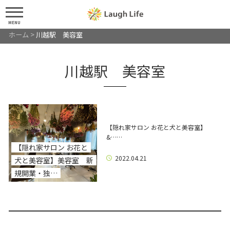
MENU
ホーム
>
川越駅 美容室
川越駅 美容室
【隠れ家サロン お花と犬と美容室】
&……
【隠れ家サロン お花と
2022.04.21
犬と美容室】美容室 新
規開業・独…