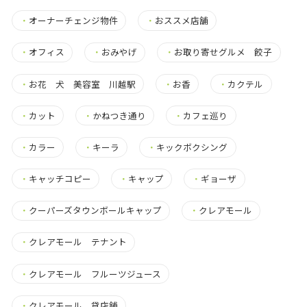
・
オーナーチェンジ物件
・
おススメ店舗
・
オフィス
・
おみやげ
・
お取り寄せグルメ 餃子
・
お花 犬 美容室 川越駅
・
お香
・
カクテル
・
カット
・
かねつき通り
・
カフェ巡り
・
カラー
・
キーラ
・
キックボクシング
・
キャッチコピー
・
キャップ
・
ギョーザ
・
クーパーズタウンボールキャップ
・
クレアモール
・
クレアモール テナント
・
クレアモール フルーツジュース
・
クレアモール 貸店舗