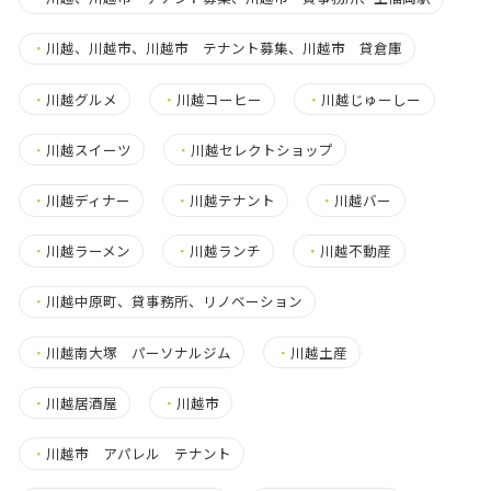
・
川越、川越市、川越市 テナント募集、川越市 貸倉庫
・
川越グルメ
・
川越コーヒー
・
川越じゅーしー
・
川越スイーツ
・
川越セレクトショップ
・
川越ディナー
・
川越テナント
・
川越バー
・
川越ラーメン
・
川越ランチ
・
川越不動産
・
川越中原町、貸事務所、リノベーション
・
川越南大塚 パーソナルジム
・
川越土産
・
川越居酒屋
・
川越市
・
川越市 アパレル テナント