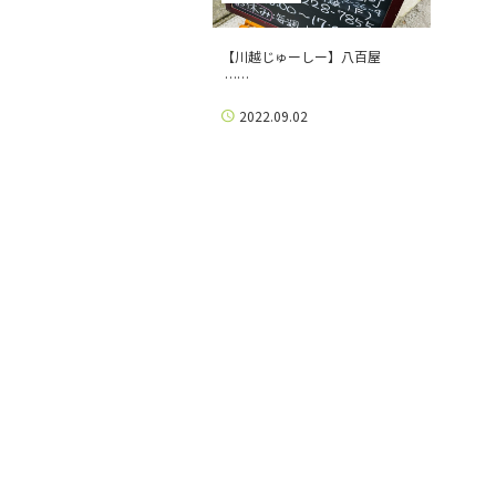
【川越じゅーしー】八百屋
……
2022.09.02