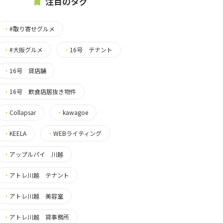
注目のタグ
・
#取り寄せグルメ
・
#大阪グルメ
・
16号 テナント
・
16号 貸店舗
・
16号 飲食店居抜き物件
・
Collapsar
・
kawagoe
・
KEELA
・
WEBライティング
・
アップルパイ 川越
・
アトレ川越 テナント
・
アトレ川越 美容室
・
アトレ川越 貸事務所