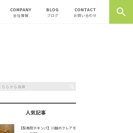
COMPANY
BLOG
CONTACT
会社情報
ブログ
お問い合わせ
会社情報
新着テナント物件
企業理念
物件オーナーお役立ち情
報
代表挨拶
開業、起業お役立ち情報
お薦め書籍
川越おすすめスポット
創業計画書（事業
川越飲食店
書）の書き方
スタッフブログ
川越観光
日記
人気記事
開業・起業インタ
一覧
チュンダの餃子 復活プ
music
【梨泰院チキンパ】川越のクレアモ