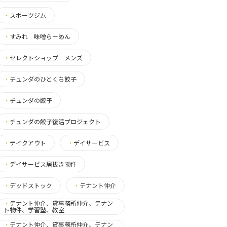
・
スポーツジム
・
すみれ 味噌らーめん
・
セレクトショップ メンズ
・
チュンダのひとくち餃子
・
チュンダの餃子
・
チュンダの餃子復活プロジェクト
・
テイクアウト
・
デイサービス
・
デイサービス居抜き物件
・
デッドストック
・
テナント仲介
・
テナント仲介、貸事務所仲介、テナン
ト物件、学習塾、教室
・
テナント仲介、貸事務所仲介、テナン