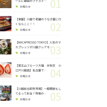
01
ロジェクト
ールに韓国のファスト…
お知らせ
バス釣り
【東屋】川越で老舗のうなぎ屋に行
02
くならここ！！
格闘技
お知らせ
【MACAPRESSO TOKYO】人気のマ
03
カプレッソが川越クレアモ…
お知らせ
【覚王山フルーツ大福 弁財天 小
04
江戸川越店】名古屋で…
お知らせ
【川越総合卸売市場】一般開放もし
05
てるって本当？市場の…
お知らせ