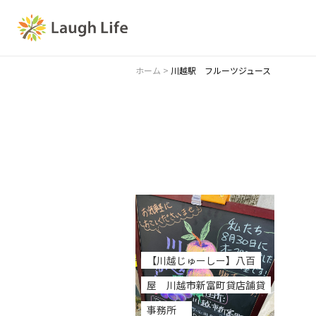
ホーム
>
川越駅 フルーツジュース
【川越じゅーしー】八百
屋 川越市新富町貸店舗貸
事務所