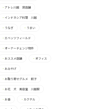
・
アトレ川越 貸店舗
・
インドネシア料理 川越
・
うなぎ
・
うまい
・
エベッツフィールド
・
オーナーチェンジ物件
・
おススメ店舗
・
オフィス
・
おみやげ
・
お取り寄せグルメ 餃子
・
お花 犬 美容室 川越駅
・
お香
・
カクテル