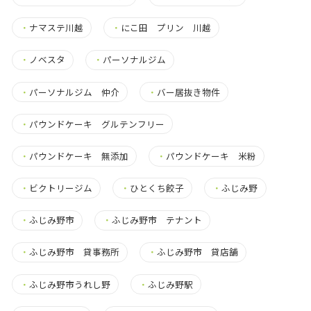
・
ナマステ川越
・
にこ田 プリン 川越
・
ノベスタ
・
パーソナルジム
・
パーソナルジム 仲介
・
バー居抜き物件
・
パウンドケーキ グルテンフリー
・
パウンドケーキ 無添加
・
パウンドケーキ 米粉
・
ビクトリージム
・
ひとくち餃子
・
ふじみ野
・
ふじみ野市
・
ふじみ野市 テナント
・
ふじみ野市 貸事務所
・
ふじみ野市 貸店舗
・
ふじみ野市うれし野
・
ふじみ野駅