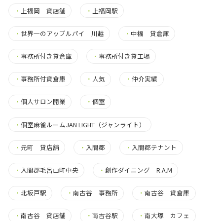
・
上福岡 貸店舗
・
上福岡駅
・
世界一のアップルパイ 川越
・
中福 貸倉庫
・
事務所付き貸倉庫
・
事務所付き貸工場
・
事務所付貸倉庫
・
人気
・
仲介実績
・
個人サロン開業
・
個室
・
個室麻雀ルームJAN LIGHT（ジャンライト）
・
元町 貸店舗
・
入間郡
・
入間郡テナント
・
入間郡毛呂山町中央
・
創作ダイニング R.A.M
・
北坂戸駅
・
南古谷 事務所
・
南古谷 貸倉庫
・
南古谷 貸店舗
・
南古谷駅
・
南大塚 カフェ