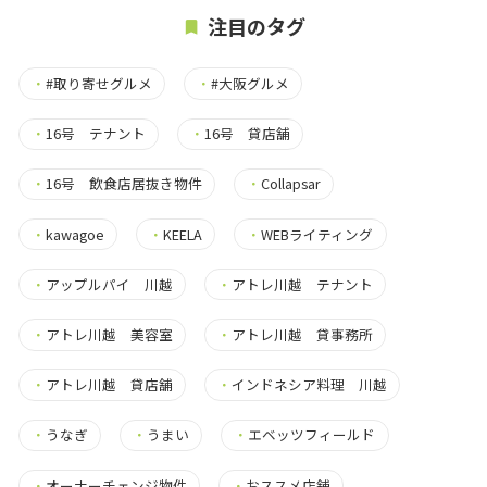
注目のタグ
・
#取り寄せグルメ
・
#大阪グルメ
・
16号 テナント
・
16号 貸店舗
・
16号 飲食店居抜き物件
・
Collapsar
・
kawagoe
・
KEELA
・
WEBライティング
・
アップルパイ 川越
・
アトレ川越 テナント
・
アトレ川越 美容室
・
アトレ川越 貸事務所
・
アトレ川越 貸店舗
・
インドネシア料理 川越
・
うなぎ
・
うまい
・
エベッツフィールド
・
オーナーチェンジ物件
・
おススメ店舗