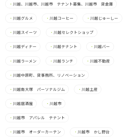
・
川越、川越市、川越市 テナント募集、川越市 貸倉庫
・
川越グルメ
・
川越コーヒー
・
川越じゅーしー
・
川越スイーツ
・
川越セレクトショップ
・
川越ディナー
・
川越テナント
・
川越バー
・
川越ラーメン
・
川越ランチ
・
川越不動産
・
川越中原町、貸事務所、リノベーション
・
川越南大塚 パーソナルジム
・
川越土産
・
川越居酒屋
・
川越市
・
川越市 アパレル テナント
・
川越市 オーダーカーテン
・
川越市 かし野台