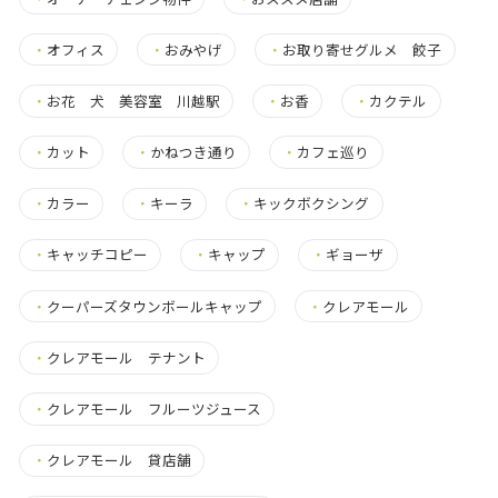
・
オフィス
・
おみやげ
・
お取り寄せグルメ 餃子
・
お花 犬 美容室 川越駅
・
お香
・
カクテル
・
カット
・
かねつき通り
・
カフェ巡り
・
カラー
・
キーラ
・
キックボクシング
・
キャッチコピー
・
キャップ
・
ギョーザ
・
クーパーズタウンボールキャップ
・
クレアモール
・
クレアモール テナント
・
クレアモール フルーツジュース
・
クレアモール 貸店舗