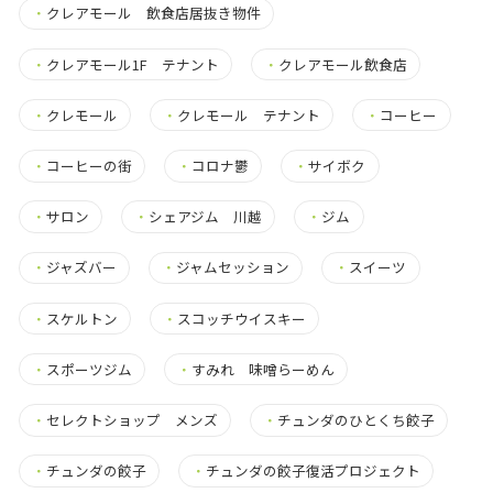
・
クレアモール 飲食店居抜き物件
・
クレアモール1F テナント
・
クレアモール飲食店
・
クレモール
・
クレモール テナント
・
コーヒー
・
コーヒーの街
・
コロナ鬱
・
サイボク
・
サロン
・
シェアジム 川越
・
ジム
・
ジャズバー
・
ジャムセッション
・
スイーツ
・
スケルトン
・
スコッチウイスキー
・
スポーツジム
・
すみれ 味噌らーめん
・
セレクトショップ メンズ
・
チュンダのひとくち餃子
・
チュンダの餃子
・
チュンダの餃子復活プロジェクト