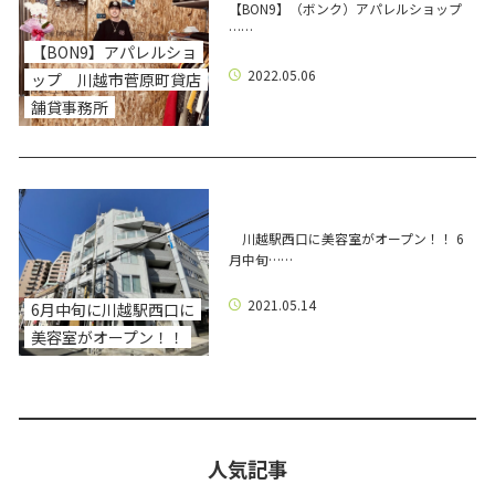
【BON9】（ボンク）アパレルショップ
……
【BON9】アパレルショ
2022.05.06
ップ 川越市菅原町貸店
舗貸事務所
川越駅西口に美容室がオープン！！ 6
月中旬……
2021.05.14
6月中旬に川越駅西口に
美容室がオープン！！
人気記事