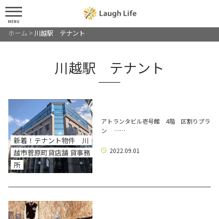
MENU
ホーム
>
川越駅 テナント
川越駅 テナント
アトランタビル壱号館 4階 区割りプラ
ン ……
新着！テナント物件 川
2022.09.01
越市菅原町貸店舗 貸事務
所