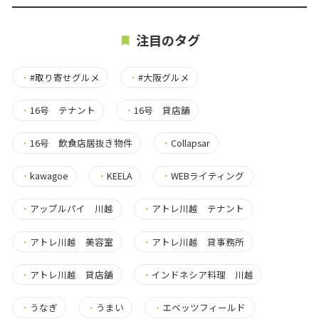
注目のタグ
・
#取り寄せグルメ
・
#大阪グルメ
・
16号 テナント
・
16号 貸店舗
・
16号 飲食店居抜き物件
・
Collapsar
・
kawagoe
・
KEELA
・
WEBライティング
・
アップルパイ 川越
・
アトレ川越 テナント
・
アトレ川越 美容室
・
アトレ川越 貸事務所
・
アトレ川越 貸店舗
・
インドネシア料理 川越
・
うなぎ
・
うまい
・
エベッツフィールド