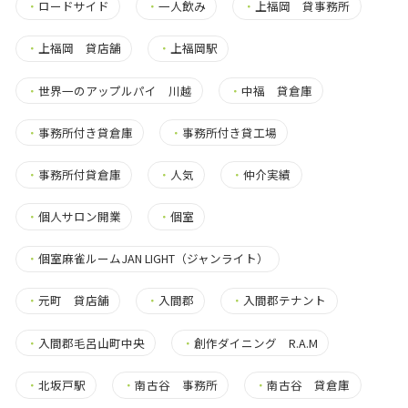
・
ロードサイド
・
一人飲み
・
上福岡 貸事務所
・
上福岡 貸店舗
・
上福岡駅
・
世界一のアップルパイ 川越
・
中福 貸倉庫
・
事務所付き貸倉庫
・
事務所付き貸工場
・
事務所付貸倉庫
・
人気
・
仲介実績
・
個人サロン開業
・
個室
・
個室麻雀ルームJAN LIGHT（ジャンライト）
・
元町 貸店舗
・
入間郡
・
入間郡テナント
・
入間郡毛呂山町中央
・
創作ダイニング R.A.M
・
北坂戸駅
・
南古谷 事務所
・
南古谷 貸倉庫