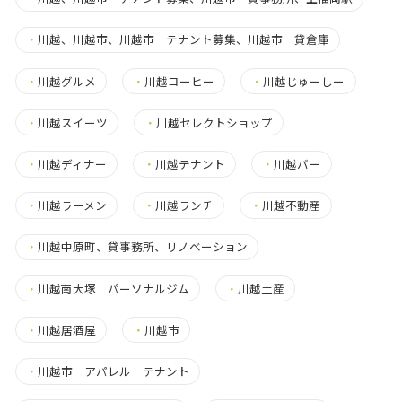
・
川越、川越市、川越市 テナント募集、川越市 貸倉庫
・
川越グルメ
・
川越コーヒー
・
川越じゅーしー
・
川越スイーツ
・
川越セレクトショップ
・
川越ディナー
・
川越テナント
・
川越バー
・
川越ラーメン
・
川越ランチ
・
川越不動産
・
川越中原町、貸事務所、リノベーション
・
川越南大塚 パーソナルジム
・
川越土産
・
川越居酒屋
・
川越市
・
川越市 アパレル テナント