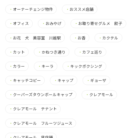
・
オーナーチェンジ物件
・
おススメ店舗
・
オフィス
・
おみやげ
・
お取り寄せグルメ 餃子
・
お花 犬 美容室 川越駅
・
お香
・
カクテル
・
カット
・
かねつき通り
・
カフェ巡り
・
カラー
・
キーラ
・
キックボクシング
・
キャッチコピー
・
キャップ
・
ギョーザ
・
クーパーズタウンボールキャップ
・
クレアモール
・
クレアモール テナント
・
クレアモール フルーツジュース
・
クレアモール 貸店舗