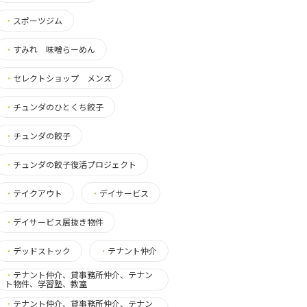
・
スポーツジム
・
すみれ 味噌らーめん
・
セレクトショップ メンズ
・
チュンダのひとくち餃子
・
チュンダの餃子
・
チュンダの餃子復活プロジェクト
・
テイクアウト
・
デイサービス
・
デイサービス居抜き物件
・
デッドストック
・
テナント仲介
・
テナント仲介、貸事務所仲介、テナン
ト物件、学習塾、教室
・
テナント仲介、貸事務所仲介、テナン