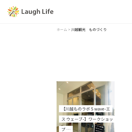
ホーム
>
川越観光 ものづくり
【川越ものラボ S wave-エ
ス ウェーブ-】ワークショッ
プ …