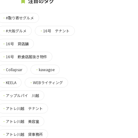
注目のタグ
・
#取り寄せグルメ
・
#大阪グルメ
・
16号 テナント
・
16号 貸店舗
・
16号 飲食店居抜き物件
・
Collapsar
・
kawagoe
・
KEELA
・
WEBライティング
・
アップルパイ 川越
・
アトレ川越 テナント
・
アトレ川越 美容室
・
アトレ川越 貸事務所