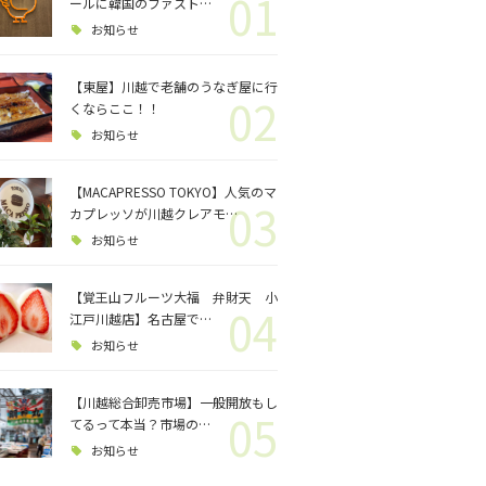
01
ロジェクト
ールに韓国のファスト…
お知らせ
バス釣り
【東屋】川越で老舗のうなぎ屋に行
02
くならここ！！
格闘技
お知らせ
【MACAPRESSO TOKYO】人気のマ
03
カプレッソが川越クレアモ…
お知らせ
【覚王山フルーツ大福 弁財天 小
04
江戸川越店】名古屋で…
お知らせ
【川越総合卸売市場】一般開放もし
05
てるって本当？市場の…
お知らせ