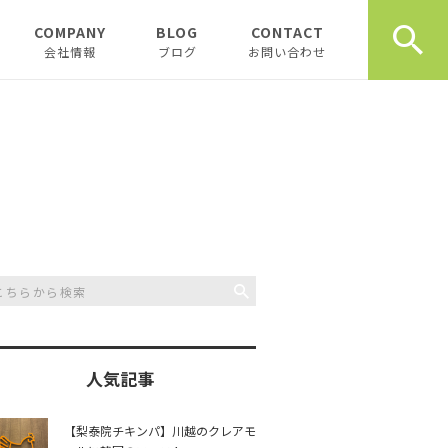
COMPANY
BLOG
CONTACT
会社情報
ブログ
お問い合わせ
会社情報
新着テナント物件
企業理念
物件オーナーお役立ち情
報
代表挨拶
開業、起業お役立ち情報
お薦め書籍
川越おすすめスポット
創業計画書（事業
川越飲食店
書）の書き方
スタッフブログ
川越観光
日記
人気記事
開業・起業インタ
一覧
チュンダの餃子 復活プ
music
【梨泰院チキンパ】川越のクレアモ