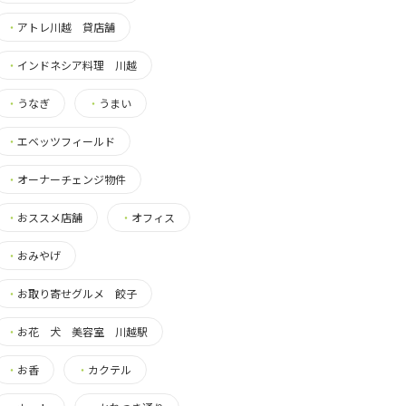
・
アトレ川越 貸店舗
・
インドネシア料理 川越
・
うなぎ
・
うまい
・
エベッツフィールド
・
オーナーチェンジ物件
・
おススメ店舗
・
オフィス
・
おみやげ
・
お取り寄せグルメ 餃子
・
お花 犬 美容室 川越駅
・
お香
・
カクテル