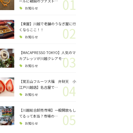
01
ロジェクト
ールに韓国のファスト…
お知らせ
バス釣り
【東屋】川越で老舗のうなぎ屋に行
02
くならここ！！
格闘技
お知らせ
【MACAPRESSO TOKYO】人気のマ
03
カプレッソが川越クレアモ…
お知らせ
【覚王山フルーツ大福 弁財天 小
04
江戸川越店】名古屋で…
お知らせ
【川越総合卸売市場】一般開放もし
05
てるって本当？市場の…
お知らせ