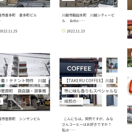
越市喜多町 喜多町ビル
川越市脇田本町 川越シティービ
…
ル &nbs……
2022.11.25
2022.11.23
新着！テナント物件 川越
【TAKERU COFFEE】川越
市菅原町 貸店舗・貸事務
市に味も香りもスペシャルな
所
焙煎の…
越市菅原町 シンザンビル
こんにちは。突然ですが、みな
…
さんコーヒーはお好きですか？
私は……