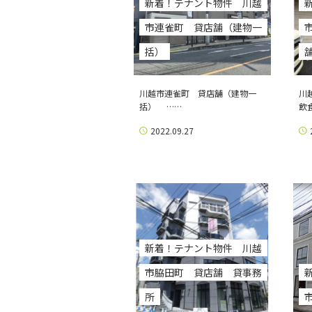
新着！テナント物件 川越
市連雀町 貸店舗（建物一
括）
川越市連雀町 貸店舗（建物一
川
括） ……
飲
2022.09.27
新着！テナント物件 川越
市脇田町 貸店舗 貸事務
所