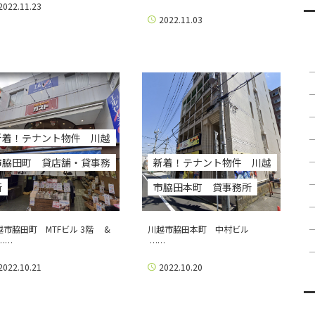
2022.11.23
2022.11.03
新着！テナント物件 川越
市脇田町 貸店舗・貸事務
新着！テナント物件 川越
所
市脇田本町 貸事務所
越市脇田町 MTFビル 3階 &
川越市脇田本町 中村ビル
……
……
2022.10.21
2022.10.20