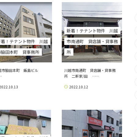
新着！テナント物件 川越
新着！テナント物件 川越
市南通町 貸店舗・貸事務
市脇田本町 貸事務所
所
越市脇田本町 飯島ビル
川越市南通町 貸店舗・貸事務
…
所 二軒家/田 ……
2022.10.13
2022.10.12