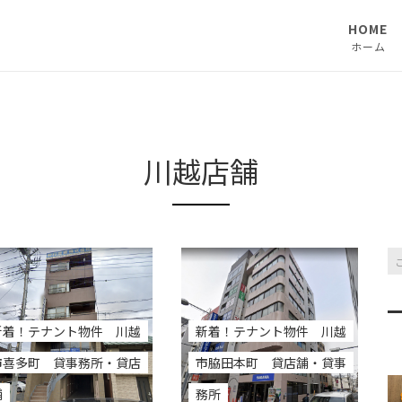
HOME
ホーム
川越店舗
新着！テナント物件 川越
新着！テナント物件 川越
市喜多町 貸事務所・貸店
市脇田本町 貸店舗・貸事
舗
務所