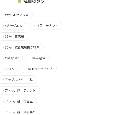
注目のタグ
・
#取り寄せグルメ
・
#大阪グルメ
・
16号 テナント
・
16号 貸店舗
・
16号 飲食店居抜き物件
・
Collapsar
・
kawagoe
・
KEELA
・
WEBライティング
・
アップルパイ 川越
・
アトレ川越 テナント
・
アトレ川越 美容室
・
アトレ川越 貸事務所