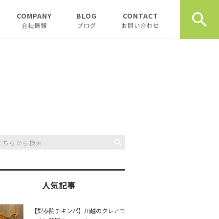
COMPANY
BLOG
CONTACT
会社情報
ブログ
お問い合わせ
会社情報
新着テナント物件
企業理念
物件オーナーお役立ち情
報
代表挨拶
開業、起業お役立ち情報
お薦め書籍
川越おすすめスポット
創業計画書（事業
川越飲食店
書）の書き方
スタッフブログ
川越観光
日記
人気記事
開業・起業インタ
一覧
チュンダの餃子 復活プ
music
【梨泰院チキンパ】川越のクレアモ