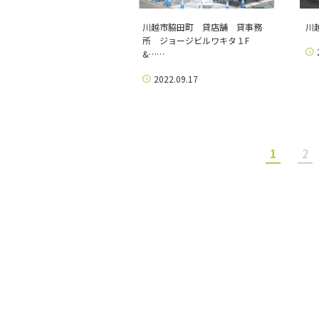
川越市脇田町 貸店舗 貸事務
川
所 ジョージビルワキタ１F
&……
2022.09.17
1
2