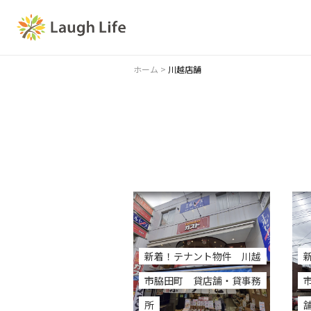
ホーム
>
川越店舗
新着！テナント物件 川越
市脇田町 貸店舗・貸事務
所