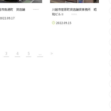
越市南通町 貸店舗 ……
川越市菅原町貸店舗貸事務所 昭
和ビルⅡ ……
2022.09.17
2022.09.15
3
4
5
...
>