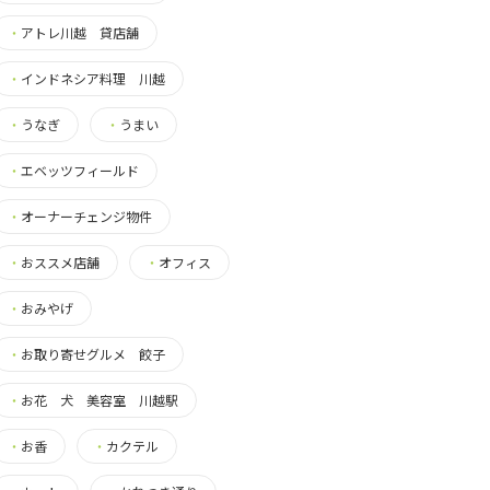
・
アトレ川越 貸店舗
・
インドネシア料理 川越
・
うなぎ
・
うまい
・
エベッツフィールド
・
オーナーチェンジ物件
・
おススメ店舗
・
オフィス
・
おみやげ
・
お取り寄せグルメ 餃子
・
お花 犬 美容室 川越駅
・
お香
・
カクテル