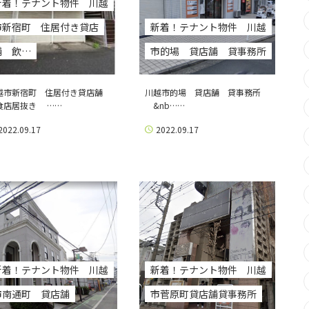
新着！テナント物件 川越
市新宿町 住居付き貸店
新着！テナント物件 川越
舗 飲…
市的場 貸店舗 貸事務所
越市新宿町 住居付き貸店舗
川越市的場 貸店舗 貸事務所
食店居抜き ……
&nb……
2022.09.17
2022.09.17
新着！テナント物件 川越
新着！テナント物件 川越
市南通町 貸店舗
市菅原町貸店舗貸事務所