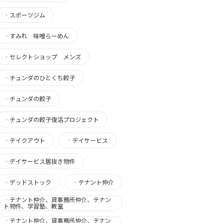
・
スポーツジム
・
すみれ 味噌らーめん
・
セレクトショップ メンズ
・
チュンダのひとくち餃子
・
チュンダの餃子
・
チュンダの餃子復活プロジェクト
・
テイクアウト
・
デイサービス
・
デイサービス居抜き物件
・
デッドストック
・
テナント仲介
・
テナント仲介、貸事務所仲介、テナン
ト物件、学習塾、教室
・
テナント仲介、貸事務所仲介、テナン