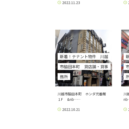
2022.11.23
新着！テナント物件 川越
市脇田本町 貸店舗・貸事
務所
川越市脇田本町 ホンダ弐番館
川
１F &nb……
nb
2022.10.21