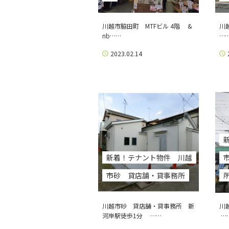
川越市脇田町 MTFビル 4階 &
川
nb……
…
2023.02.14
新着！テナント物件 川越
市砂 貸店舗・貸事務所
川越市砂 貸店舗・貸事務所 新
川
河岸駅徒歩1分 ……
…