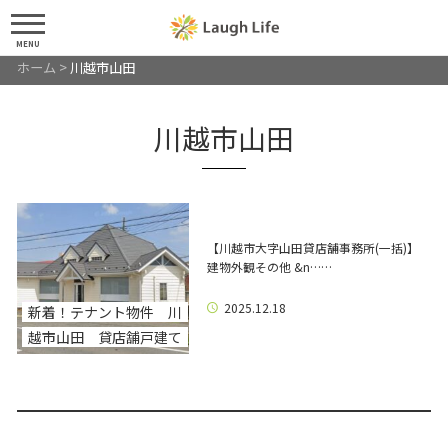
MENU
ホーム
>
川越市山田
川越市山田
【川越市大字山田貸店舗事務所(一括)】
建物外観その他 &n……
2025.12.18
新着！テナント物件 川
越市山田 貸店舗戸建て