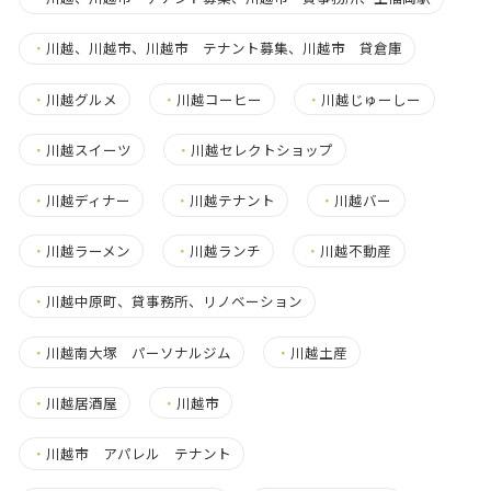
・
川越、川越市、川越市 テナント募集、川越市 貸倉庫
・
川越グルメ
・
川越コーヒー
・
川越じゅーしー
・
川越スイーツ
・
川越セレクトショップ
・
川越ディナー
・
川越テナント
・
川越バー
・
川越ラーメン
・
川越ランチ
・
川越不動産
・
川越中原町、貸事務所、リノベーション
・
川越南大塚 パーソナルジム
・
川越土産
・
川越居酒屋
・
川越市
・
川越市 アパレル テナント