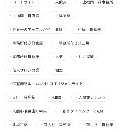
・
ロードサイド
・
一人飲み
・
上福岡 貸事務所
・
上福岡 貸店舗
・
上福岡駅
・
世界一のアップルパイ 川越
・
中福 貸倉庫
・
事務所付き貸倉庫
・
事務所付き貸工場
・
事務所付貸倉庫
・
人気
・
仲介実績
・
個人サロン開業
・
個室
・
個室麻雀ルームJAN LIGHT（ジャンライト）
・
元町 貸店舗
・
入間郡
・
入間郡テナント
・
入間郡毛呂山町中央
・
創作ダイニング R.A.M
・
北坂戸駅
・
南古谷 事務所
・
南古谷 貸倉庫