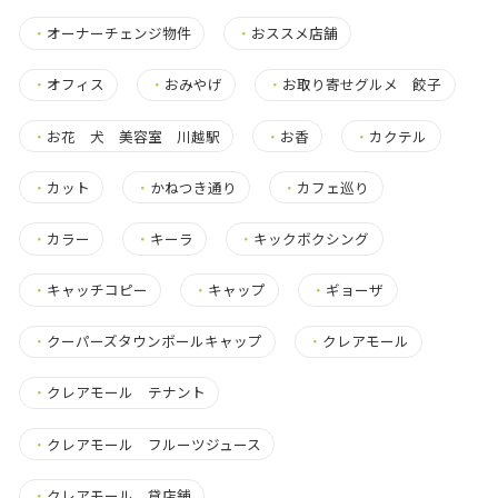
・
オーナーチェンジ物件
・
おススメ店舗
・
オフィス
・
おみやげ
・
お取り寄せグルメ 餃子
・
お花 犬 美容室 川越駅
・
お香
・
カクテル
・
カット
・
かねつき通り
・
カフェ巡り
・
カラー
・
キーラ
・
キックボクシング
・
キャッチコピー
・
キャップ
・
ギョーザ
・
クーパーズタウンボールキャップ
・
クレアモール
・
クレアモール テナント
・
クレアモール フルーツジュース
・
クレアモール 貸店舗