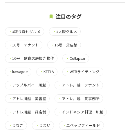
注目のタグ
・
#取り寄せグルメ
・
#大阪グルメ
・
16号 テナント
・
16号 貸店舗
・
16号 飲食店居抜き物件
・
Collapsar
・
kawagoe
・
KEELA
・
WEBライティング
・
アップルパイ 川越
・
アトレ川越 テナント
・
アトレ川越 美容室
・
アトレ川越 貸事務所
・
アトレ川越 貸店舗
・
インドネシア料理 川越
・
うなぎ
・
うまい
・
エベッツフィールド