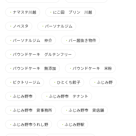
・
ナマステ川越
・
にこ田 プリン 川越
・
ノベスタ
・
パーソナルジム
・
パーソナルジム 仲介
・
バー居抜き物件
・
パウンドケーキ グルテンフリー
・
パウンドケーキ 無添加
・
パウンドケーキ 米粉
・
ビクトリージム
・
ひとくち餃子
・
ふじみ野
・
ふじみ野市
・
ふじみ野市 テナント
・
ふじみ野市 貸事務所
・
ふじみ野市 貸店舗
・
ふじみ野市うれし野
・
ふじみ野駅