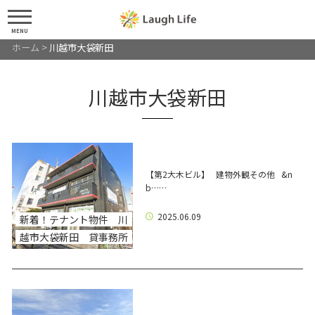
MENU
ホーム
>
川越市大袋新田
川越市大袋新田
【第2大木ビル】 建物外観その他 &n
b……
2025.06.09
新着！テナント物件 川
越市大袋新田 貸事務所