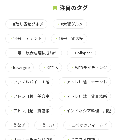
注目のタグ
・
#取り寄せグルメ
・
#大阪グルメ
・
16号 テナント
・
16号 貸店舗
・
16号 飲食店居抜き物件
・
Collapsar
・
kawagoe
・
KEELA
・
WEBライティング
・
アップルパイ 川越
・
アトレ川越 テナント
・
アトレ川越 美容室
・
アトレ川越 貸事務所
・
アトレ川越 貸店舗
・
インドネシア料理 川越
・
うなぎ
・
うまい
・
エベッツフィールド
・
オーナーチェンジ物件
・
おススメ店舗