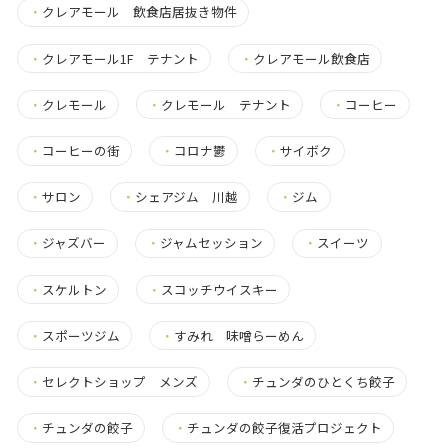
・
クレアモール 飲食店居抜き物件
・
クレアモール1F テナント
・
クレアモール飲食店
・
クレモール
・
クレモール テナント
・
コーヒー
・
コーヒーの街
・
コロナ鬱
・
サイボク
・
サロン
・
シェアジム 川越
・
ジム
・
ジャズバー
・
ジャムセッション
・
スイーツ
・
スケルトン
・
スコッチウイスキー
・
スポーツジム
・
すみれ 味噌らーめん
・
セレクトショップ メンズ
・
チュンダのひとくち餃子
・
チュンダの餃子
・
チュンダの餃子復活プロジェクト