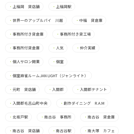
・
上福岡 貸店舗
・
上福岡駅
・
世界一のアップルパイ 川越
・
中福 貸倉庫
・
事務所付き貸倉庫
・
事務所付き貸工場
・
事務所付貸倉庫
・
人気
・
仲介実績
・
個人サロン開業
・
個室
・
個室麻雀ルームJAN LIGHT（ジャンライト）
・
元町 貸店舗
・
入間郡
・
入間郡テナント
・
入間郡毛呂山町中央
・
創作ダイニング R.A.M
・
北坂戸駅
・
南古谷 事務所
・
南古谷 貸倉庫
・
南古谷 貸店舗
・
南古谷駅
・
南大塚 カフェ