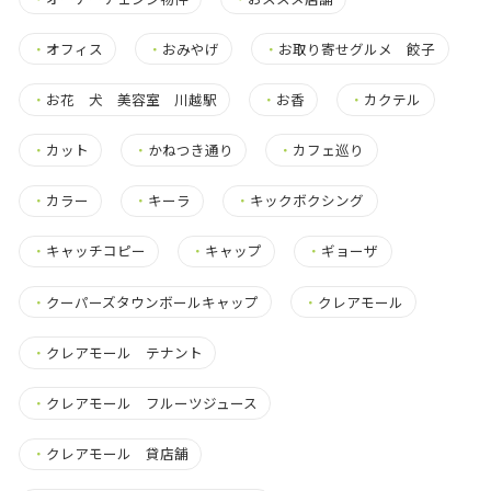
・
オフィス
・
おみやげ
・
お取り寄せグルメ 餃子
・
お花 犬 美容室 川越駅
・
お香
・
カクテル
・
カット
・
かねつき通り
・
カフェ巡り
・
カラー
・
キーラ
・
キックボクシング
・
キャッチコピー
・
キャップ
・
ギョーザ
・
クーパーズタウンボールキャップ
・
クレアモール
・
クレアモール テナント
・
クレアモール フルーツジュース
・
クレアモール 貸店舗