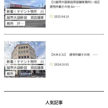
【川越市大袋新田貸店舗事務所(一括)】
建物外観その他 &n……
新着！テナント物件 川
2025.04.10
越市大袋新田 貸店舗事
務所 戸…
【大木ビル】 建物外観その他 ……
新着！テナント物件 川
2024.10.01
越市大袋新田 貸店舗事
務所
人気記事