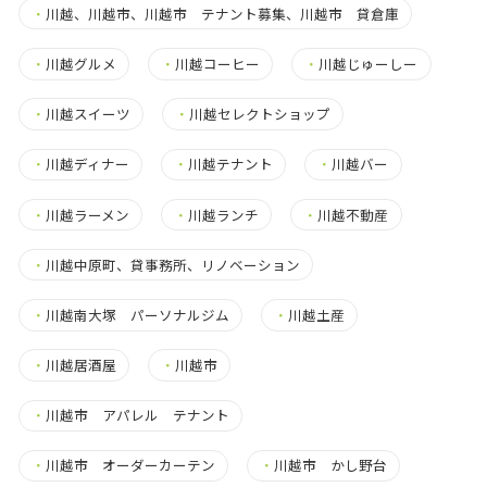
・
川越、川越市、川越市 テナント募集、川越市 貸倉庫
・
川越グルメ
・
川越コーヒー
・
川越じゅーしー
・
川越スイーツ
・
川越セレクトショップ
・
川越ディナー
・
川越テナント
・
川越バー
・
川越ラーメン
・
川越ランチ
・
川越不動産
・
川越中原町、貸事務所、リノベーション
・
川越南大塚 パーソナルジム
・
川越土産
・
川越居酒屋
・
川越市
・
川越市 アパレル テナント
・
川越市 オーダーカーテン
・
川越市 かし野台