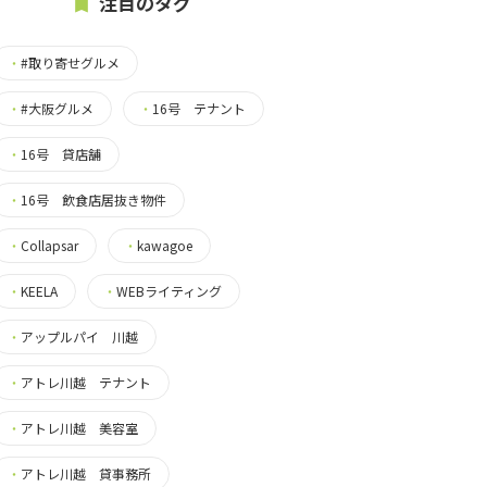
注目のタグ
・
#取り寄せグルメ
・
#大阪グルメ
・
16号 テナント
・
16号 貸店舗
・
16号 飲食店居抜き物件
・
Collapsar
・
kawagoe
・
KEELA
・
WEBライティング
・
アップルパイ 川越
・
アトレ川越 テナント
・
アトレ川越 美容室
・
アトレ川越 貸事務所