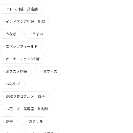
・
アトレ川越 貸店舗
・
インドネシア料理 川越
・
うなぎ
・
うまい
・
エベッツフィールド
・
オーナーチェンジ物件
・
おススメ店舗
・
オフィス
・
おみやげ
・
お取り寄せグルメ 餃子
・
お花 犬 美容室 川越駅
・
お香
・
カクテル