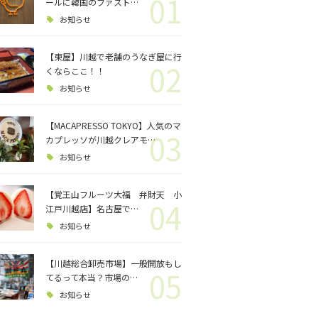
01
ロジェクト
ールに韓国のファスト…
お知らせ
バス釣り
【東屋】川越で老舗のうなぎ屋に行
02
くならここ！！
格闘技
お知らせ
【MACAPRESSO TOKYO】人気のマ
03
カプレッソが川越クレアモ…
お知らせ
【覚王山フルーツ大福 弁財天 小
04
江戸川越店】名古屋で…
お知らせ
【川越総合卸売市場】一般開放もし
05
てるって本当？市場の…
お知らせ