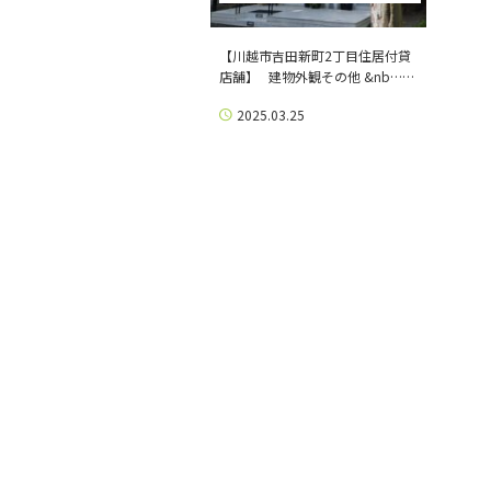
【川越市吉田新町2丁目住居付貸
店舗】 建物外観その他 &nb……
2025.03.25