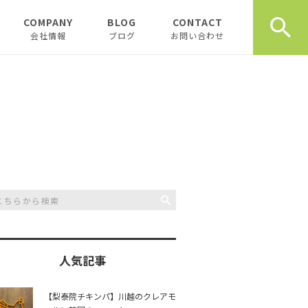
COMPANY
BLOG
CONTACT
会社情報
ブログ
お問い合わせ
会社情報
新着テナント物件
企業理念
物件オーナーお役立ち情
報
代表挨拶
開業、起業お役立ち情報
お薦め書籍
川越おすすめスポット
創業計画書（事業
川越飲食店
書）の書き方
スタッフブログ
川越観光
日記
人気記事
開業・起業インタ
一覧
チュンダの餃子 復活プ
music
【梨泰院チキンパ】川越のクレアモ