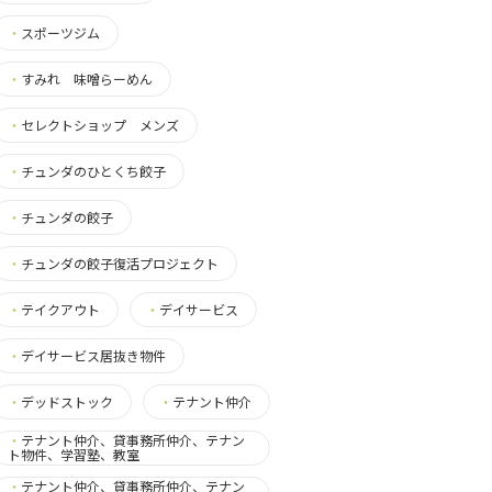
・
スポーツジム
・
すみれ 味噌らーめん
・
セレクトショップ メンズ
・
チュンダのひとくち餃子
・
チュンダの餃子
・
チュンダの餃子復活プロジェクト
・
テイクアウト
・
デイサービス
・
デイサービス居抜き物件
・
デッドストック
・
テナント仲介
・
テナント仲介、貸事務所仲介、テナン
ト物件、学習塾、教室
・
テナント仲介、貸事務所仲介、テナン