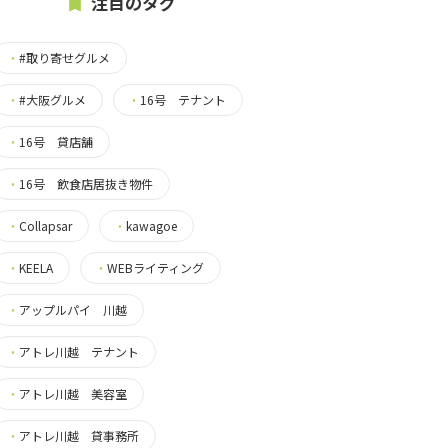
注目のタグ
・
#取り寄せグルメ
・
#大阪グルメ
・
16号 テナント
・
16号 貸店舗
・
16号 飲食店居抜き物件
・
Collapsar
・
kawagoe
・
KEELA
・
WEBライティング
・
アップルパイ 川越
・
アトレ川越 テナント
・
アトレ川越 美容室
・
アトレ川越 貸事務所