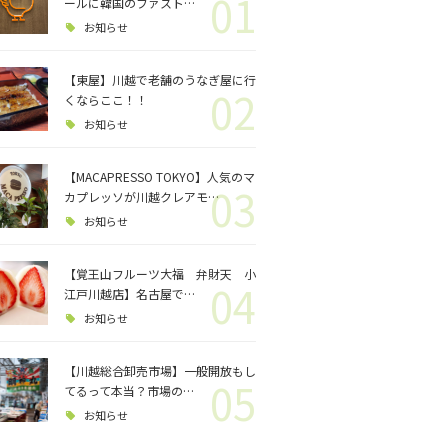
01
ロジェクト
ールに韓国のファスト…
お知らせ
バス釣り
【東屋】川越で老舗のうなぎ屋に行
02
くならここ！！
格闘技
お知らせ
【MACAPRESSO TOKYO】人気のマ
03
カプレッソが川越クレアモ…
お知らせ
【覚王山フルーツ大福 弁財天 小
04
江戸川越店】名古屋で…
お知らせ
【川越総合卸売市場】一般開放もし
05
てるって本当？市場の…
お知らせ