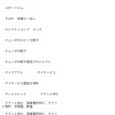
・
スポーツジム
・
すみれ 味噌らーめん
・
セレクトショップ メンズ
・
チュンダのひとくち餃子
・
チュンダの餃子
・
チュンダの餃子復活プロジェクト
・
テイクアウト
・
デイサービス
・
デイサービス居抜き物件
・
デッドストック
・
テナント仲介
・
テナント仲介、貸事務所仲介、テナン
ト物件、学習塾、教室
・
テナント仲介、貸事務所仲介、テナン