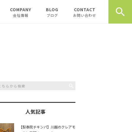
COMPANY
BLOG
CONTACT
会社情報
ブログ
お問い合わせ
会社情報
新着テナント物件
企業理念
物件オーナーお役立ち情
報
代表挨拶
開業、起業お役立ち情報
お薦め書籍
川越おすすめスポット
創業計画書（事業
川越飲食店
書）の書き方
スタッフブログ
川越観光
日記
人気記事
開業・起業インタ
一覧
チュンダの餃子 復活プ
music
【梨泰院チキンパ】川越のクレアモ