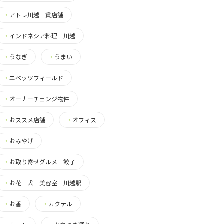
・
アトレ川越 貸店舗
・
インドネシア料理 川越
・
うなぎ
・
うまい
・
エベッツフィールド
・
オーナーチェンジ物件
・
おススメ店舗
・
オフィス
・
おみやげ
・
お取り寄せグルメ 餃子
・
お花 犬 美容室 川越駅
・
お香
・
カクテル