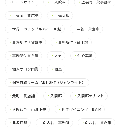
・
ロードサイド
・
一人飲み
・
上福岡 貸事務所
・
上福岡 貸店舗
・
上福岡駅
・
世界一のアップルパイ 川越
・
中福 貸倉庫
・
事務所付き貸倉庫
・
事務所付き貸工場
・
事務所付貸倉庫
・
人気
・
仲介実績
・
個人サロン開業
・
個室
・
個室麻雀ルームJAN LIGHT（ジャンライト）
・
元町 貸店舗
・
入間郡
・
入間郡テナント
・
入間郡毛呂山町中央
・
創作ダイニング R.A.M
・
北坂戸駅
・
南古谷 事務所
・
南古谷 貸倉庫