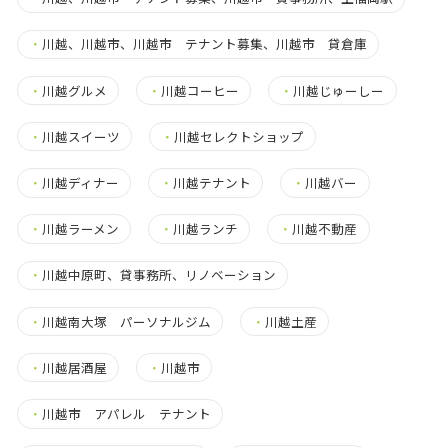
・
川越、川越市、川越市 テナント募集、川越市 貸倉庫
・
川越グルメ
・
川越コーヒー
・
川越じゅーしー
・
川越スイーツ
・
川越セレクトショップ
・
川越ディナー
・
川越テナント
・
川越バー
・
川越ラーメン
・
川越ランチ
・
川越不動産
・
川越中原町、貸事務所、リノベーション
・
川越南大塚 パーソナルジム
・
川越土産
・
川越居酒屋
・
川越市
・
川越市 アパレル テナント