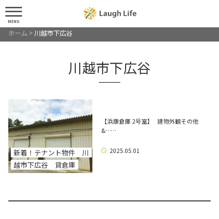
MENU
ホーム
>
川越市下広谷
川越市下広谷
【浜康倉庫 2号室】 建物外観その他
&……
2025.05.01
新着！テナント物件 川
越市下広谷 貸倉庫