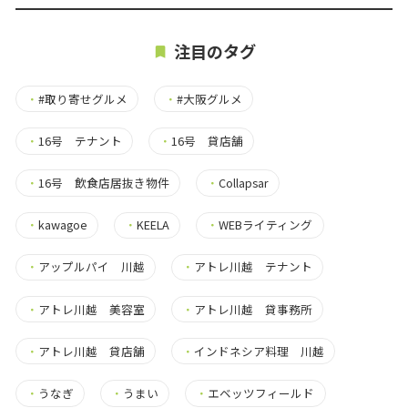
注目のタグ
・
#取り寄せグルメ
・
#大阪グルメ
・
16号 テナント
・
16号 貸店舗
・
16号 飲食店居抜き物件
・
Collapsar
・
kawagoe
・
KEELA
・
WEBライティング
・
アップルパイ 川越
・
アトレ川越 テナント
・
アトレ川越 美容室
・
アトレ川越 貸事務所
・
アトレ川越 貸店舗
・
インドネシア料理 川越
・
うなぎ
・
うまい
・
エベッツフィールド