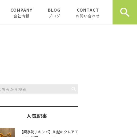
COMPANY
BLOG
CONTACT
会社情報
ブログ
お問い合わせ
会社情報
新着テナント物件
企業理念
物件オーナーお役立ち情
報
代表挨拶
開業、起業お役立ち情報
お薦め書籍
川越おすすめスポット
創業計画書（事業
川越飲食店
書）の書き方
スタッフブログ
川越観光
日記
人気記事
開業・起業インタ
一覧
チュンダの餃子 復活プ
music
【梨泰院チキンパ】川越のクレアモ