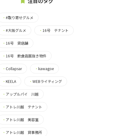
注目のタグ
・
#取り寄せグルメ
・
#大阪グルメ
・
16号 テナント
・
16号 貸店舗
・
16号 飲食店居抜き物件
・
Collapsar
・
kawagoe
・
KEELA
・
WEBライティング
・
アップルパイ 川越
・
アトレ川越 テナント
・
アトレ川越 美容室
・
アトレ川越 貸事務所