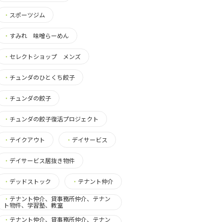
・
スポーツジム
・
すみれ 味噌らーめん
・
セレクトショップ メンズ
・
チュンダのひとくち餃子
・
チュンダの餃子
・
チュンダの餃子復活プロジェクト
・
テイクアウト
・
デイサービス
・
デイサービス居抜き物件
・
デッドストック
・
テナント仲介
・
テナント仲介、貸事務所仲介、テナン
ト物件、学習塾、教室
・
テナント仲介、貸事務所仲介、テナン