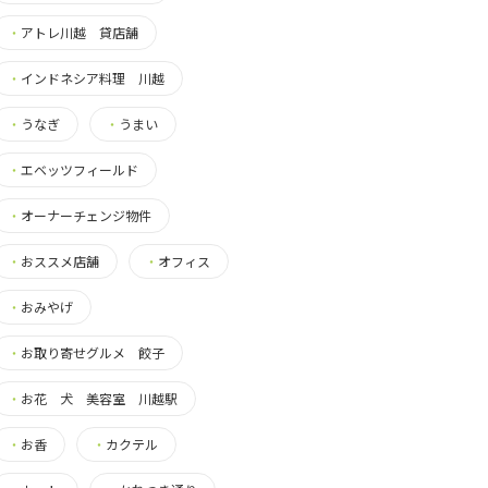
・
アトレ川越 貸店舗
・
インドネシア料理 川越
・
うなぎ
・
うまい
・
エベッツフィールド
・
オーナーチェンジ物件
・
おススメ店舗
・
オフィス
・
おみやげ
・
お取り寄せグルメ 餃子
・
お花 犬 美容室 川越駅
・
お香
・
カクテル