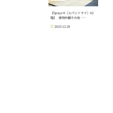
【Spaço K（スパッソ ケイ）A2
階】 建物外観その他 ……
2023.12.26