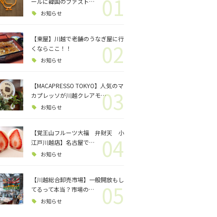
01
ロジェクト
ールに韓国のファスト…
お知らせ
バス釣り
【東屋】川越で老舗のうなぎ屋に行
02
くならここ！！
格闘技
お知らせ
【MACAPRESSO TOKYO】人気のマ
03
カプレッソが川越クレアモ…
お知らせ
【覚王山フルーツ大福 弁財天 小
04
江戸川越店】名古屋で…
お知らせ
【川越総合卸売市場】一般開放もし
05
てるって本当？市場の…
お知らせ