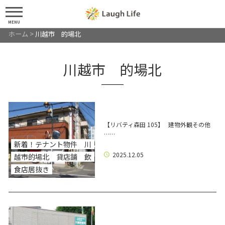
MENU
ホーム
>
川越市 的場北
川越市 的場北
【リバティ森田 105】 建物外観その他
……
新着！テナント物件 川
2025.12.05
越市的場北 貸店舗 飲
食店居抜き