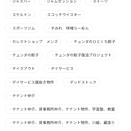
・
ジャズバー
・
ジャムセッション
・
スイーツ
・
スケルトン
・
スコッチウイスキー
・
スポーツジム
・
すみれ 味噌らーめん
・
セレクトショップ メンズ
・
チュンダのひとくち餃子
・
チュンダの餃子
・
チュンダの餃子復活プロジェクト
・
テイクアウト
・
デイサービス
・
デイサービス居抜き物件
・
デッドストック
・
テナント仲介
・
テナント仲介、貸事務所仲介、テナント物件、学習塾、教室
・
テナント仲介、貸事務所仲介、テナント物件、川越、蔵造り