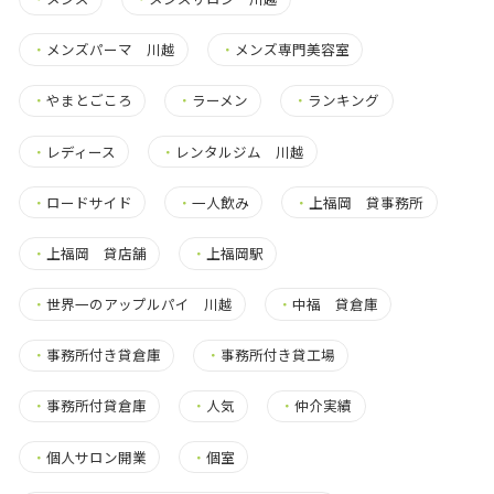
・
メンズパーマ 川越
・
メンズ専門美容室
・
やまとごころ
・
ラーメン
・
ランキング
・
レディース
・
レンタルジム 川越
・
ロードサイド
・
一人飲み
・
上福岡 貸事務所
・
上福岡 貸店舗
・
上福岡駅
・
世界一のアップルパイ 川越
・
中福 貸倉庫
・
事務所付き貸倉庫
・
事務所付き貸工場
・
事務所付貸倉庫
・
人気
・
仲介実績
・
個人サロン開業
・
個室