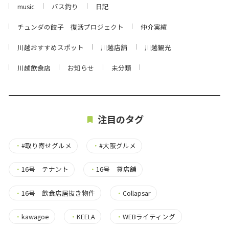
music
バス釣り
日記
チュンダの餃子 復活プロジェクト
仲介実績
川越おすすめスポット
川越店舗
川越観光
川越飲食店
お知らせ
未分類
注目のタグ
・
#取り寄せグルメ
・
#大阪グルメ
・
16号 テナント
・
16号 貸店舗
・
16号 飲食店居抜き物件
・
Collapsar
・
kawagoe
・
KEELA
・
WEBライティング