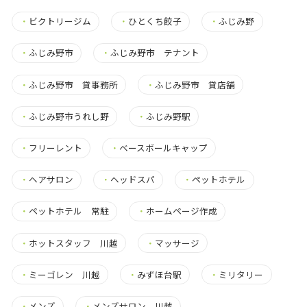
・
ビクトリージム
・
ひとくち餃子
・
ふじみ野
・
ふじみ野市
・
ふじみ野市 テナント
・
ふじみ野市 貸事務所
・
ふじみ野市 貸店舗
・
ふじみ野市うれし野
・
ふじみ野駅
・
フリーレント
・
ベースボールキャップ
・
ヘアサロン
・
ヘッドスパ
・
ペットホテル
・
ペットホテル 常駐
・
ホームページ作成
・
ホットスタッフ 川越
・
マッサージ
・
ミーゴレン 川越
・
みずほ台駅
・
ミリタリー
・
メンズ
・
メンズサロン 川越