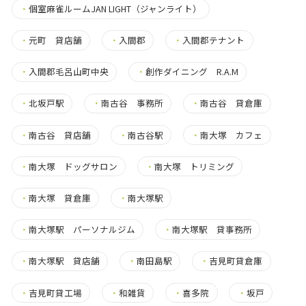
・
個室麻雀ルームJAN LIGHT（ジャンライト）
・
元町 貸店舗
・
入間郡
・
入間郡テナント
・
入間郡毛呂山町中央
・
創作ダイニング R.A.M
・
北坂戸駅
・
南古谷 事務所
・
南古谷 貸倉庫
・
南古谷 貸店舗
・
南古谷駅
・
南大塚 カフェ
・
南大塚 ドッグサロン
・
南大塚 トリミング
・
南大塚 貸倉庫
・
南大塚駅
・
南大塚駅 パーソナルジム
・
南大塚駅 貸事務所
・
南大塚駅 貸店舗
・
南田島駅
・
吉見町貸倉庫
・
吉見町貸工場
・
和雑貨
・
喜多院
・
坂戸