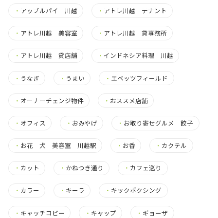
・
アップルパイ 川越
・
アトレ川越 テナント
・
アトレ川越 美容室
・
アトレ川越 貸事務所
・
アトレ川越 貸店舗
・
インドネシア料理 川越
・
うなぎ
・
うまい
・
エベッツフィールド
・
オーナーチェンジ物件
・
おススメ店舗
・
オフィス
・
おみやげ
・
お取り寄せグルメ 餃子
・
お花 犬 美容室 川越駅
・
お香
・
カクテル
・
カット
・
かねつき通り
・
カフェ巡り
・
カラー
・
キーラ
・
キックボクシング
・
キャッチコピー
・
キャップ
・
ギョーザ