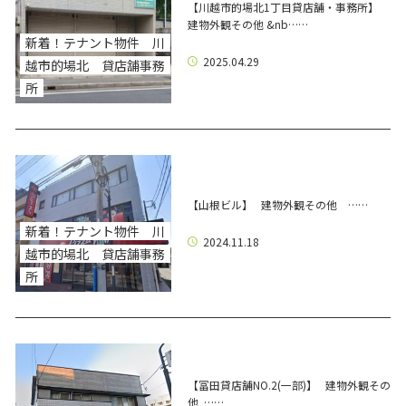
【川越市的場北1丁目貸店舗・事務所】
建物外観その他 &nb……
新着！テナント物件 川
2025.04.29
越市的場北 貸店舗事務
所
【山根ビル】 建物外観その他 ……
新着！テナント物件 川
2024.11.18
越市的場北 貸店舗事務
所
【冨田貸店舗NO.2(一部)】 建物外観その
他 ……