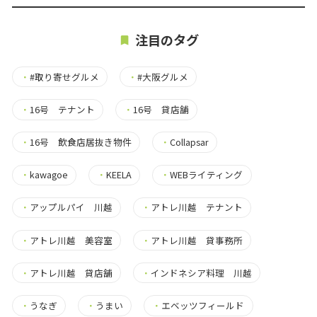
注目のタグ
・
#取り寄せグルメ
・
#大阪グルメ
・
16号 テナント
・
16号 貸店舗
・
16号 飲食店居抜き物件
・
Collapsar
・
kawagoe
・
KEELA
・
WEBライティング
・
アップルパイ 川越
・
アトレ川越 テナント
・
アトレ川越 美容室
・
アトレ川越 貸事務所
・
アトレ川越 貸店舗
・
インドネシア料理 川越
・
うなぎ
・
うまい
・
エベッツフィールド