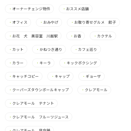
・
オーナーチェンジ物件
・
おススメ店舗
・
オフィス
・
おみやげ
・
お取り寄せグルメ 餃子
・
お花 犬 美容室 川越駅
・
お香
・
カクテル
・
カット
・
かねつき通り
・
カフェ巡り
・
カラー
・
キーラ
・
キックボクシング
・
キャッチコピー
・
キャップ
・
ギョーザ
・
クーパーズタウンボールキャップ
・
クレアモール
・
クレアモール テナント
・
クレアモール フルーツジュース
・
クレアモール 貸店舗