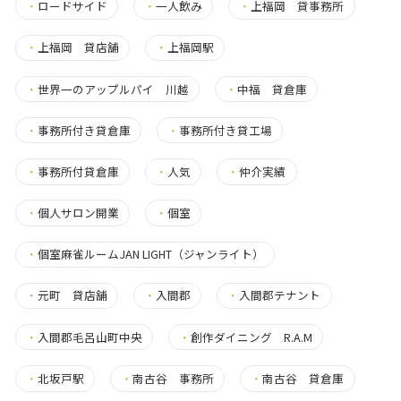
・
ロードサイド
・
一人飲み
・
上福岡 貸事務所
・
上福岡 貸店舗
・
上福岡駅
・
世界一のアップルパイ 川越
・
中福 貸倉庫
・
事務所付き貸倉庫
・
事務所付き貸工場
・
事務所付貸倉庫
・
人気
・
仲介実績
・
個人サロン開業
・
個室
・
個室麻雀ルームJAN LIGHT（ジャンライト）
・
元町 貸店舗
・
入間郡
・
入間郡テナント
・
入間郡毛呂山町中央
・
創作ダイニング R.A.M
・
北坂戸駅
・
南古谷 事務所
・
南古谷 貸倉庫