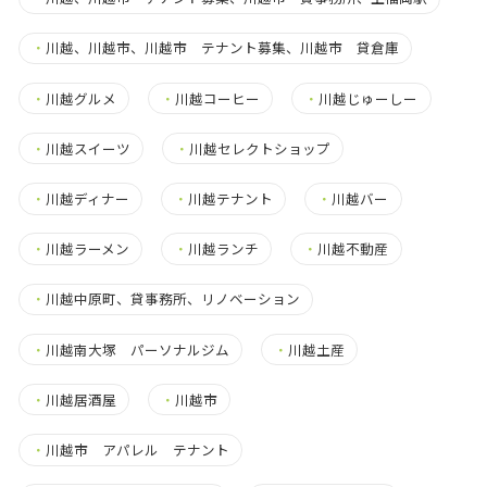
・
川越、川越市、川越市 テナント募集、川越市 貸倉庫
・
川越グルメ
・
川越コーヒー
・
川越じゅーしー
・
川越スイーツ
・
川越セレクトショップ
・
川越ディナー
・
川越テナント
・
川越バー
・
川越ラーメン
・
川越ランチ
・
川越不動産
・
川越中原町、貸事務所、リノベーション
・
川越南大塚 パーソナルジム
・
川越土産
・
川越居酒屋
・
川越市
・
川越市 アパレル テナント