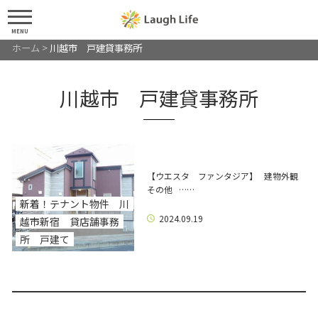
MENU
ホーム
>
川越市 戸建貸事務所
川越市 戸建貸事務所
【ウエスタ ファンタジア】 建物外観
その他 ……
新着！テナント物件 川
2024.09.19
越市新宿 貸店舗事務
所 戸建て