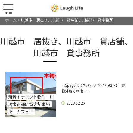
MENU
ホーム
>
川越市 居抜き、川越市 貸店舗、川越市 貸事務所
川越市 居抜き、川越市 貸店舗、
川越市 貸事務所
【Spaço K（スパッソ ケイ）A2階】 建
物外観その他 ……
新着！テナント物件 川
2023.12.26
越市南通町貸店舗事務
所 カフェ…