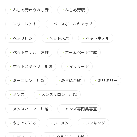
・
ふじみ野市うれし野
・
ふじみ野駅
・
フリーレント
・
ベースボールキャップ
・
ヘアサロン
・
ヘッドスパ
・
ペットホテル
・
ペットホテル 常駐
・
ホームページ作成
・
ホットスタッフ 川越
・
マッサージ
・
ミーゴレン 川越
・
みずほ台駅
・
ミリタリー
・
メンズ
・
メンズサロン 川越
・
メンズパーマ 川越
・
メンズ専門美容室
・
やまとごころ
・
ラーメン
・
ランキング
・
レディース
・
レンタルジム 川越