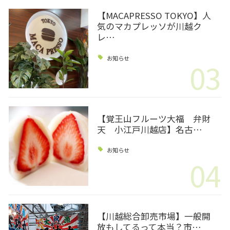
【MACAPRESSO TOKYO】人
気のマカプレッソが川越ク
レ…
お知らせ
03
【覚王山フルーツ大福 弁財
天 小江戸川越店】名古…
お知らせ
04
【川越総合卸売市場】一般開
放もしてるって本当？市…