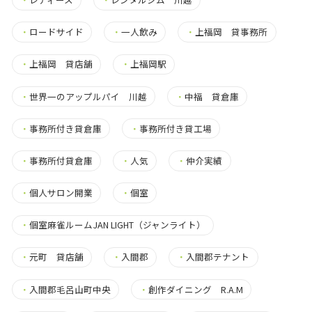
・
ロードサイド
・
一人飲み
・
上福岡 貸事務所
・
上福岡 貸店舗
・
上福岡駅
・
世界一のアップルパイ 川越
・
中福 貸倉庫
・
事務所付き貸倉庫
・
事務所付き貸工場
・
事務所付貸倉庫
・
人気
・
仲介実績
・
個人サロン開業
・
個室
・
個室麻雀ルームJAN LIGHT（ジャンライト）
・
元町 貸店舗
・
入間郡
・
入間郡テナント
・
入間郡毛呂山町中央
・
創作ダイニング R.A.M