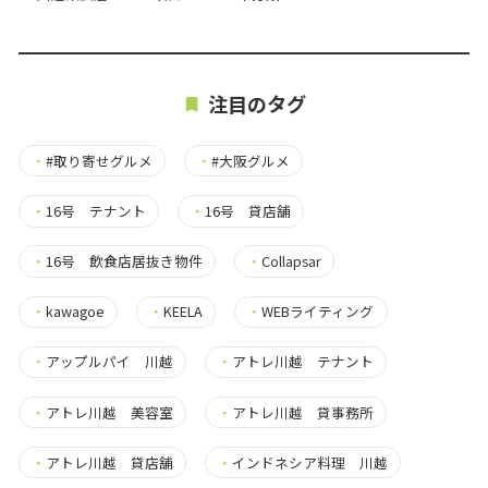
注目のタグ
・
#取り寄せグルメ
・
#大阪グルメ
・
16号 テナント
・
16号 貸店舗
・
16号 飲食店居抜き物件
・
Collapsar
・
kawagoe
・
KEELA
・
WEBライティング
・
アップルパイ 川越
・
アトレ川越 テナント
・
アトレ川越 美容室
・
アトレ川越 貸事務所
・
アトレ川越 貸店舗
・
インドネシア料理 川越