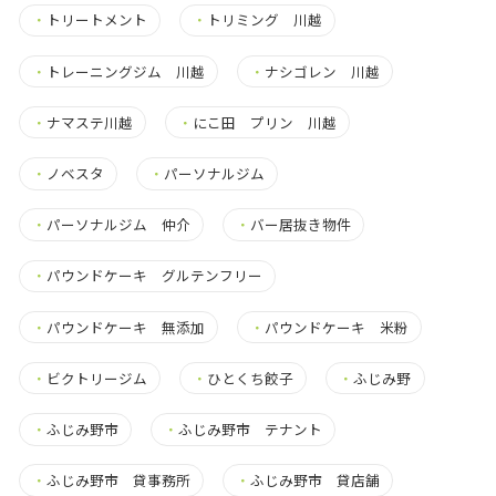
・
トリートメント
・
トリミング 川越
・
トレーニングジム 川越
・
ナシゴレン 川越
・
ナマステ川越
・
にこ田 プリン 川越
・
ノベスタ
・
パーソナルジム
・
パーソナルジム 仲介
・
バー居抜き物件
・
パウンドケーキ グルテンフリー
・
パウンドケーキ 無添加
・
パウンドケーキ 米粉
・
ビクトリージム
・
ひとくち餃子
・
ふじみ野
・
ふじみ野市
・
ふじみ野市 テナント
・
ふじみ野市 貸事務所
・
ふじみ野市 貸店舗