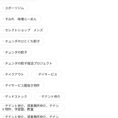
・
スポーツジム
・
すみれ 味噌らーめん
・
セレクトショップ メンズ
・
チュンダのひとくち餃子
・
チュンダの餃子
・
チュンダの餃子復活プロジェクト
・
テイクアウト
・
デイサービス
・
デイサービス居抜き物件
・
デッドストック
・
テナント仲介
・
テナント仲介、貸事務所仲介、テナン
ト物件、学習塾、教室
・
テナント仲介、貸事務所仲介、テナン