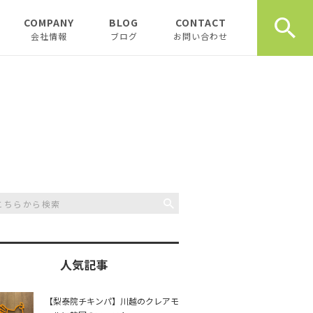
COMPANY
BLOG
CONTACT
会社情報
ブログ
お問い合わせ
会社情報
新着テナント物件
企業理念
物件オーナーお役立ち情
報
代表挨拶
開業、起業お役立ち情報
お薦め書籍
川越おすすめスポット
創業計画書（事業
川越飲食店
書）の書き方
スタッフブログ
川越観光
日記
人気記事
開業・起業インタ
一覧
チュンダの餃子 復活プ
music
【梨泰院チキンパ】川越のクレアモ