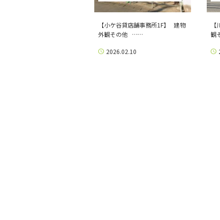
【小ケ谷貸店舗事務所1F】 建物
【
外観その他 ……
観
2026.02.10