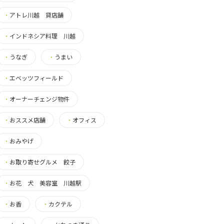
・
アトレ川越 貸店舗
・
インドネシア料理 川越
・
うなぎ
・
うまい
・
エベッツフィールド
・
オーナーチェンジ物件
・
おススメ店舗
・
オフィス
・
おみやげ
・
お取り寄せグルメ 餃子
・
お花 犬 美容室 川越駅
・
お香
・
カクテル