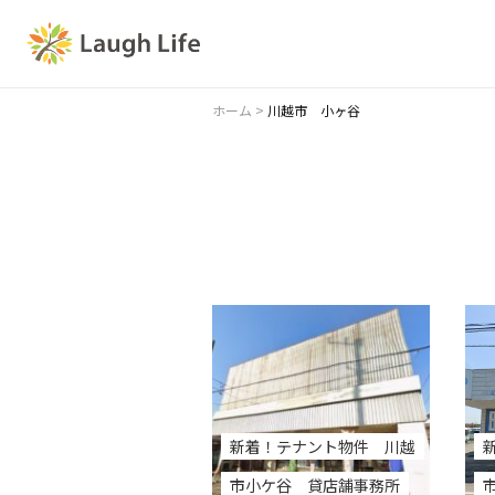
ホーム
>
川越市 小ヶ谷
新着！テナント物件 川越
市小ケ谷 貸店舗事務所