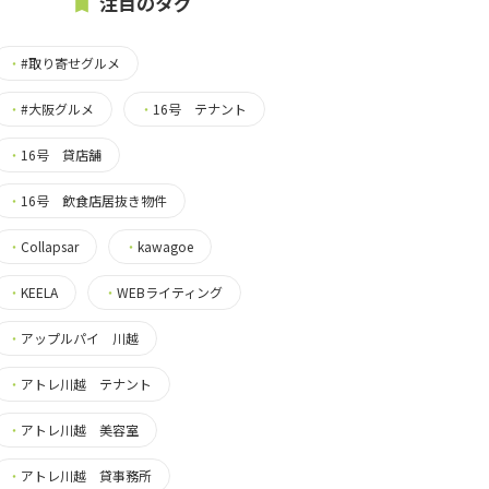
注目のタグ
・
#取り寄せグルメ
・
#大阪グルメ
・
16号 テナント
・
16号 貸店舗
・
16号 飲食店居抜き物件
・
Collapsar
・
kawagoe
・
KEELA
・
WEBライティング
・
アップルパイ 川越
・
アトレ川越 テナント
・
アトレ川越 美容室
・
アトレ川越 貸事務所