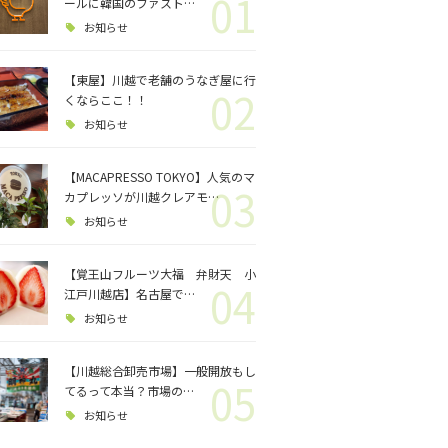
01
ロジェクト
ールに韓国のファスト…
お知らせ
バス釣り
【東屋】川越で老舗のうなぎ屋に行
02
くならここ！！
格闘技
お知らせ
【MACAPRESSO TOKYO】人気のマ
03
カプレッソが川越クレアモ…
お知らせ
【覚王山フルーツ大福 弁財天 小
04
江戸川越店】名古屋で…
お知らせ
【川越総合卸売市場】一般開放もし
05
てるって本当？市場の…
お知らせ