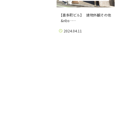
【喜多町ビル】 建物外観その他
&nbs……
2024.04.11