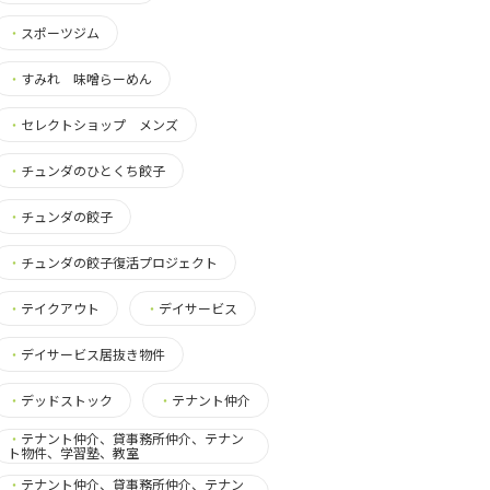
・
スポーツジム
・
すみれ 味噌らーめん
・
セレクトショップ メンズ
・
チュンダのひとくち餃子
・
チュンダの餃子
・
チュンダの餃子復活プロジェクト
・
テイクアウト
・
デイサービス
・
デイサービス居抜き物件
・
デッドストック
・
テナント仲介
・
テナント仲介、貸事務所仲介、テナン
ト物件、学習塾、教室
・
テナント仲介、貸事務所仲介、テナン