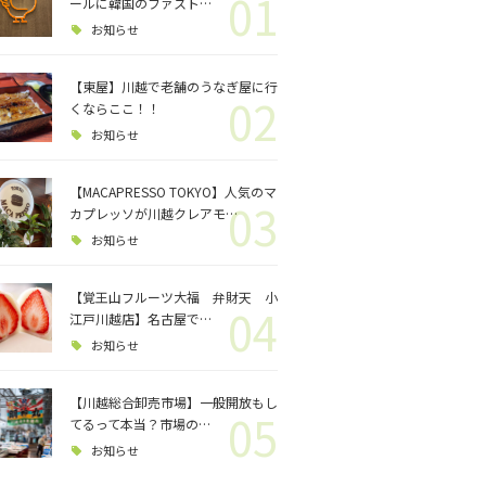
01
ロジェクト
ールに韓国のファスト…
お知らせ
バス釣り
【東屋】川越で老舗のうなぎ屋に行
02
くならここ！！
格闘技
お知らせ
【MACAPRESSO TOKYO】人気のマ
03
カプレッソが川越クレアモ…
お知らせ
【覚王山フルーツ大福 弁財天 小
04
江戸川越店】名古屋で…
お知らせ
【川越総合卸売市場】一般開放もし
05
てるって本当？市場の…
お知らせ