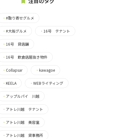
注目のタグ
・
#取り寄せグルメ
・
#大阪グルメ
・
16号 テナント
・
16号 貸店舗
・
16号 飲食店居抜き物件
・
Collapsar
・
kawagoe
・
KEELA
・
WEBライティング
・
アップルパイ 川越
・
アトレ川越 テナント
・
アトレ川越 美容室
・
アトレ川越 貸事務所