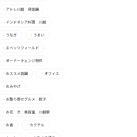
・
アトレ川越 貸店舗
・
インドネシア料理 川越
・
うなぎ
・
うまい
・
エベッツフィールド
・
オーナーチェンジ物件
・
おススメ店舗
・
オフィス
・
おみやげ
・
お取り寄せグルメ 餃子
・
お花 犬 美容室 川越駅
・
お香
・
カクテル