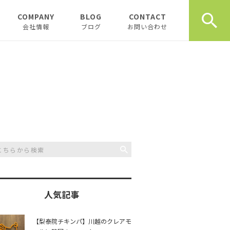
COMPANY
BLOG
CONTACT
会社情報
ブログ
お問い合わせ
会社情報
新着テナント物件
企業理念
物件オーナーお役立ち情
報
代表挨拶
開業、起業お役立ち情報
お薦め書籍
川越おすすめスポット
創業計画書（事業
川越飲食店
書）の書き方
スタッフブログ
川越観光
日記
人気記事
開業・起業インタ
一覧
チュンダの餃子 復活プ
music
【梨泰院チキンパ】川越のクレアモ