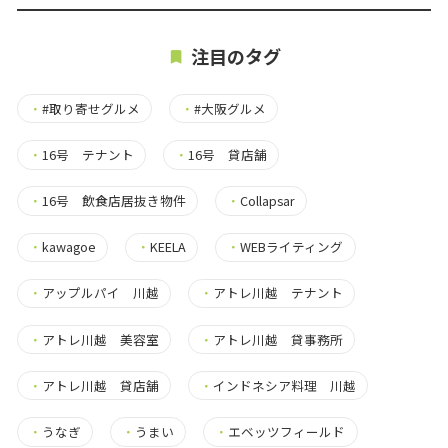
注目のタグ
・
#取り寄せグルメ
・
#大阪グルメ
・
16号 テナント
・
16号 貸店舗
・
16号 飲食店居抜き物件
・
Collapsar
・
kawagoe
・
KEELA
・
WEBライティング
・
アップルパイ 川越
・
アトレ川越 テナント
・
アトレ川越 美容室
・
アトレ川越 貸事務所
・
アトレ川越 貸店舗
・
インドネシア料理 川越
・
うなぎ
・
うまい
・
エベッツフィールド