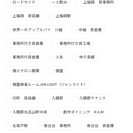
・
ロードサイド
・
一人飲み
・
上福岡 貸事務所
・
上福岡 貸店舗
・
上福岡駅
・
世界一のアップルパイ 川越
・
中福 貸倉庫
・
事務所付き貸倉庫
・
事務所付き貸工場
・
事務所付貸倉庫
・
人気
・
仲介実績
・
個人サロン開業
・
個室
・
個室麻雀ルームJAN LIGHT（ジャンライト）
・
元町 貸店舗
・
入間郡
・
入間郡テナント
・
入間郡毛呂山町中央
・
創作ダイニング R.A.M
・
北坂戸駅
・
南古谷 事務所
・
南古谷 貸倉庫