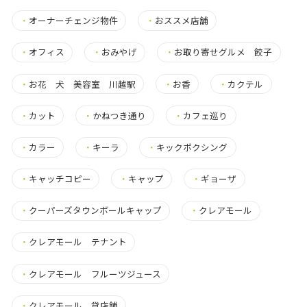
・
オーナーチェンジ物件
・
おススメ店舗
・
オフィス
・
おみやげ
・
お取り寄せグルメ 餃子
・
お花 犬 美容室 川越駅
・
お香
・
カクテル
・
カット
・
かねつき通り
・
カフェ巡り
・
カラー
・
キーラ
・
キックボクシング
・
キャッチコピー
・
キャップ
・
ギョーザ
・
クーパーズタウンボールキャップ
・
クレアモール
・
クレアモール テナント
・
クレアモール フルーツジュース
・
クレアモール 貸店舗