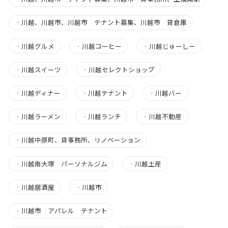
・
川越、川越市、川越市 テナント募集、川越市 貸倉庫
・
川越グルメ
・
川越コーヒー
・
川越じゅーしー
・
川越スイーツ
・
川越セレクトショップ
・
川越ディナー
・
川越テナント
・
川越バー
・
川越ラーメン
・
川越ランチ
・
川越不動産
・
川越中原町、貸事務所、リノベーション
・
川越南大塚 パーソナルジム
・
川越土産
・
川越居酒屋
・
川越市
・
川越市 アパレル テナント