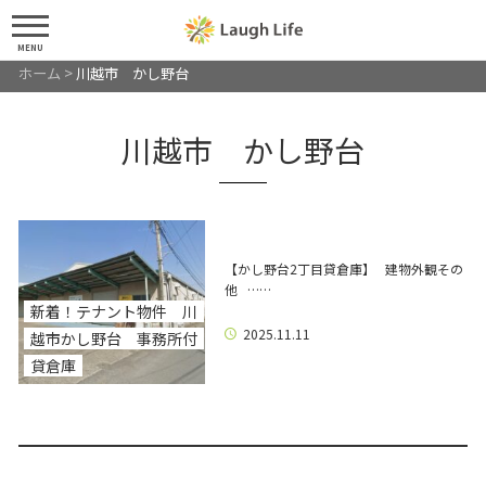
MENU
ホーム
>
川越市 かし野台
川越市 かし野台
【かし野台2丁目貸倉庫】 建物外観その
他 ……
新着！テナント物件 川
2025.11.11
越市かし野台 事務所付
貸倉庫