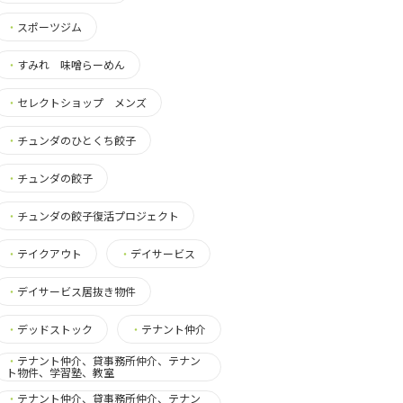
・
スポーツジム
・
すみれ 味噌らーめん
・
セレクトショップ メンズ
・
チュンダのひとくち餃子
・
チュンダの餃子
・
チュンダの餃子復活プロジェクト
・
テイクアウト
・
デイサービス
・
デイサービス居抜き物件
・
デッドストック
・
テナント仲介
・
テナント仲介、貸事務所仲介、テナン
ト物件、学習塾、教室
・
テナント仲介、貸事務所仲介、テナン