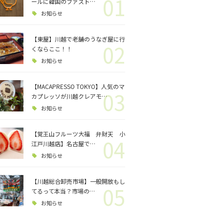
01
ロジェクト
ールに韓国のファスト…
お知らせ
バス釣り
【東屋】川越で老舗のうなぎ屋に行
02
くならここ！！
格闘技
お知らせ
【MACAPRESSO TOKYO】人気のマ
03
カプレッソが川越クレアモ…
お知らせ
【覚王山フルーツ大福 弁財天 小
04
江戸川越店】名古屋で…
お知らせ
【川越総合卸売市場】一般開放もし
05
てるって本当？市場の…
お知らせ