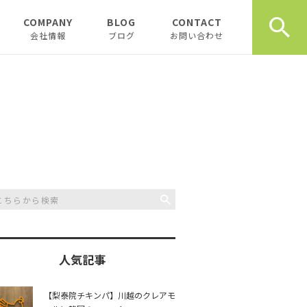
COMPANY
BLOG
CONTACT
会社情報
ブログ
お問い合わせ
会社情報
新着テナント物件
企業理念
物件オーナーお役立ち情
報
代表挨拶
開業、起業お役立ち情報
お薦め書籍
川越おすすめスポット
創業計画書（事業
川越飲食店
書）の書き方
スタッフブログ
川越観光
日記
人気記事
開業・起業インタ
一覧
チュンダの餃子 復活プ
music
【梨泰院チキンパ】川越のクレアモ