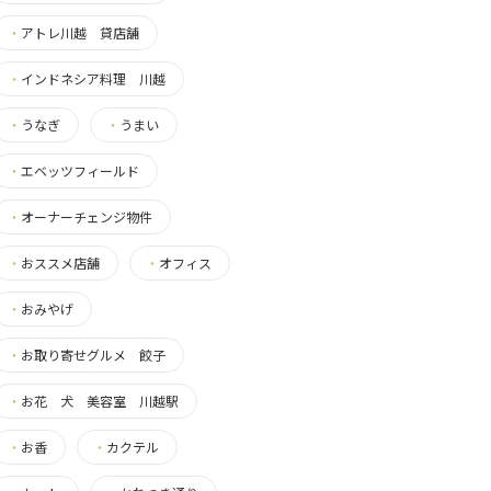
・
アトレ川越 貸店舗
・
インドネシア料理 川越
・
うなぎ
・
うまい
・
エベッツフィールド
・
オーナーチェンジ物件
・
おススメ店舗
・
オフィス
・
おみやげ
・
お取り寄せグルメ 餃子
・
お花 犬 美容室 川越駅
・
お香
・
カクテル