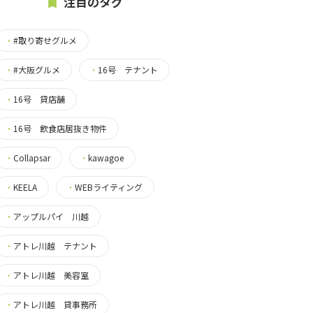
注目のタグ
・
#取り寄せグルメ
・
#大阪グルメ
・
16号 テナント
・
16号 貸店舗
・
16号 飲食店居抜き物件
・
Collapsar
・
kawagoe
・
KEELA
・
WEBライティング
・
アップルパイ 川越
・
アトレ川越 テナント
・
アトレ川越 美容室
・
アトレ川越 貸事務所