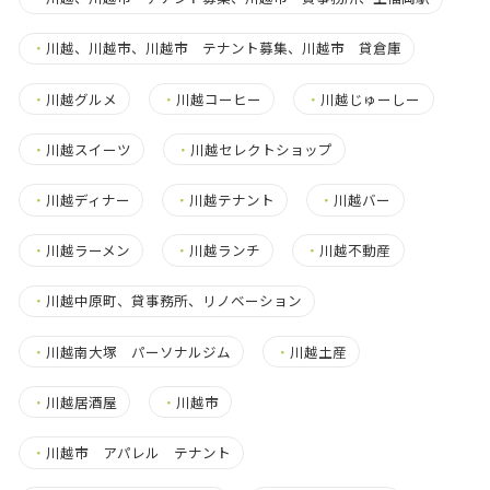
・
川越、川越市、川越市 テナント募集、川越市 貸倉庫
・
川越グルメ
・
川越コーヒー
・
川越じゅーしー
・
川越スイーツ
・
川越セレクトショップ
・
川越ディナー
・
川越テナント
・
川越バー
・
川越ラーメン
・
川越ランチ
・
川越不動産
・
川越中原町、貸事務所、リノベーション
・
川越南大塚 パーソナルジム
・
川越土産
・
川越居酒屋
・
川越市
・
川越市 アパレル テナント