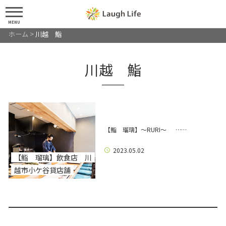
MENU
ホーム
>
川越 鮨
川越 鮨
【鮨 瑠璃】～RURI～ ……
2023.05.02
【鮨 瑠璃】飲食店 川
越市小ケ谷貸店舗