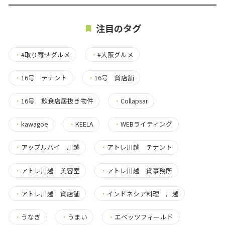
注目のタグ
・
#取り寄せグルメ
・
#大阪グルメ
・
16号 テナント
・
16号 貸店舗
・
16号 飲食店居抜き物件
・
Collapsar
・
kawagoe
・
KEELA
・
WEBライティング
・
アップルパイ 川越
・
アトレ川越 テナント
・
アトレ川越 美容室
・
アトレ川越 貸事務所
・
アトレ川越 貸店舗
・
インドネシア料理 川越
・
うなぎ
・
うまい
・
エベッツフィールド