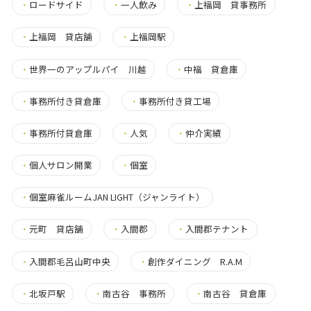
・
ロードサイド
・
一人飲み
・
上福岡 貸事務所
・
上福岡 貸店舗
・
上福岡駅
・
世界一のアップルパイ 川越
・
中福 貸倉庫
・
事務所付き貸倉庫
・
事務所付き貸工場
・
事務所付貸倉庫
・
人気
・
仲介実績
・
個人サロン開業
・
個室
・
個室麻雀ルームJAN LIGHT（ジャンライト）
・
元町 貸店舗
・
入間郡
・
入間郡テナント
・
入間郡毛呂山町中央
・
創作ダイニング R.A.M
・
北坂戸駅
・
南古谷 事務所
・
南古谷 貸倉庫