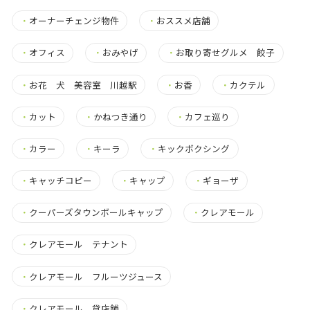
・
オーナーチェンジ物件
・
おススメ店舗
・
オフィス
・
おみやげ
・
お取り寄せグルメ 餃子
・
お花 犬 美容室 川越駅
・
お香
・
カクテル
・
カット
・
かねつき通り
・
カフェ巡り
・
カラー
・
キーラ
・
キックボクシング
・
キャッチコピー
・
キャップ
・
ギョーザ
・
クーパーズタウンボールキャップ
・
クレアモール
・
クレアモール テナント
・
クレアモール フルーツジュース
・
クレアモール 貸店舗