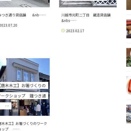
ねつき通り貸店舗 &nb……
川越市元町二丁目 蔵造貸店舗
&nbs……
2023.07.20
2023.02.17
【唐木木工】お箸づくりの
ワークショップ 鐘つき通
り …
唐木木工】お箸づくりのワーク
ョップ ……