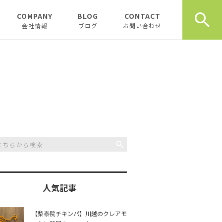
COMPANY
BLOG
CONTACT
会社情報
ブログ
お問い合わせ
会社情報
新着テナント物件
企業理念
物件オーナーお役立ち情
報
代表挨拶
開業、起業お役立ち情報
お薦め書籍
川越おすすめスポット
創業計画書（事業
川越飲食店
書）の書き方
スタッフブログ
川越観光
日記
人気記事
開業・起業インタ
一覧
チュンダの餃子 復活プ
music
【梨泰院チキンパ】川越のクレアモ