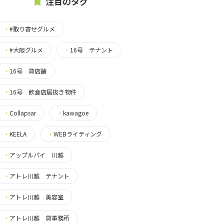
注目のタグ
・
#取り寄せグルメ
・
#大阪グルメ
・
16号 テナント
・
16号 貸店舗
・
16号 飲食店居抜き物件
・
Collapsar
・
kawagoe
・
KEELA
・
WEBライティング
・
アップルパイ 川越
・
アトレ川越 テナント
・
アトレ川越 美容室
・
アトレ川越 貸事務所