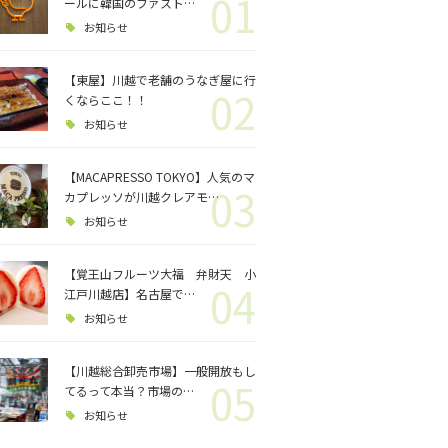
01
ロジェクト
ールに韓国のファスト…
お知らせ
バス釣り
【東屋】川越で老舗のうなぎ屋に行
02
くならここ！！
格闘技
お知らせ
【MACAPRESSO TOKYO】人気のマ
03
カプレッソが川越クレアモ…
お知らせ
【覚王山フルーツ大福 弁財天 小
04
江戸川越店】名古屋で…
お知らせ
【川越総合卸売市場】一般開放もし
05
てるって本当？市場の…
お知らせ