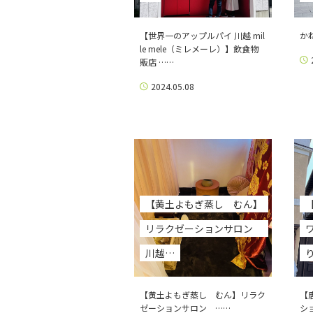
【世界一のアップルパイ 川越 mil
か
le mele（ミレメーレ）】飲食物
販店 ……
2024.05.08
【黄土よもぎ蒸し むん】
リラクゼーションサロン
川越…
【黄土よもぎ蒸し むん】リラク
【
ゼーションサロン ……
シ