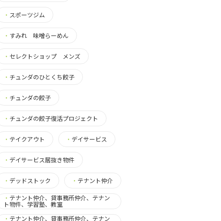
・
スポーツジム
・
すみれ 味噌らーめん
・
セレクトショップ メンズ
・
チュンダのひとくち餃子
・
チュンダの餃子
・
チュンダの餃子復活プロジェクト
・
テイクアウト
・
デイサービス
・
デイサービス居抜き物件
・
デッドストック
・
テナント仲介
・
テナント仲介、貸事務所仲介、テナン
ト物件、学習塾、教室
・
テナント仲介、貸事務所仲介、テナン