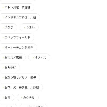
・
アトレ川越 貸店舗
・
インドネシア料理 川越
・
うなぎ
・
うまい
・
エベッツフィールド
・
オーナーチェンジ物件
・
おススメ店舗
・
オフィス
・
おみやげ
・
お取り寄せグルメ 餃子
・
お花 犬 美容室 川越駅
・
お香
・
カクテル