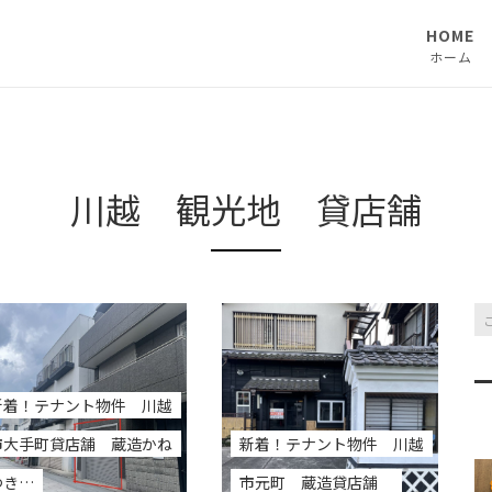
HOME
ホーム
川越 観光地 貸店舗
新着！テナント物件 川越
市大手町貸店舗 蔵造かね
新着！テナント物件 川越
つき…
市元町 蔵造貸店舗