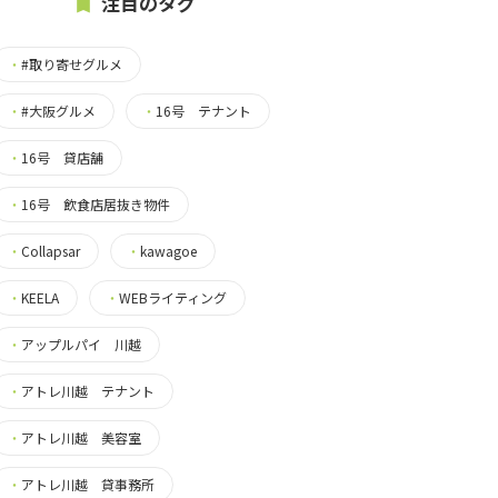
注目のタグ
・
#取り寄せグルメ
・
#大阪グルメ
・
16号 テナント
・
16号 貸店舗
・
16号 飲食店居抜き物件
・
Collapsar
・
kawagoe
・
KEELA
・
WEBライティング
・
アップルパイ 川越
・
アトレ川越 テナント
・
アトレ川越 美容室
・
アトレ川越 貸事務所