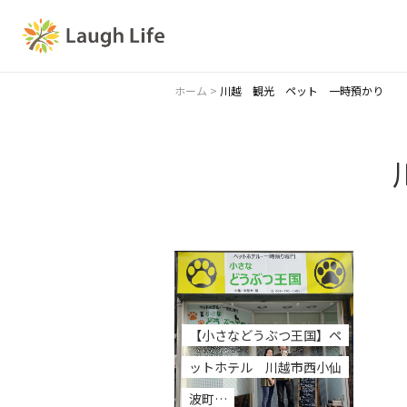
ホーム
>
川越 観光 ペット 一時預かり
【小さなどうぶつ王国】ペ
ットホテル 川越市西小仙
波町…