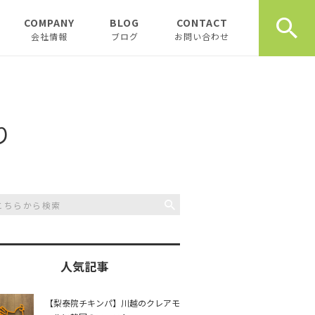
COMPANY
BLOG
CONTACT
会社情報
ブログ
お問い合わせ
会社情報
新着テナント物件
企業理念
物件オーナーお役立ち情
報
り
代表挨拶
開業、起業お役立ち情報
お薦め書籍
川越おすすめスポット
創業計画書（事業
川越飲食店
書）の書き方
スタッフブログ
川越観光
日記
人気記事
開業・起業インタ
一覧
チュンダの餃子 復活プ
music
【梨泰院チキンパ】川越のクレアモ