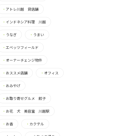
・
アトレ川越 貸店舗
・
インドネシア料理 川越
・
うなぎ
・
うまい
・
エベッツフィールド
・
オーナーチェンジ物件
・
おススメ店舗
・
オフィス
・
おみやげ
・
お取り寄せグルメ 餃子
・
お花 犬 美容室 川越駅
・
お香
・
カクテル