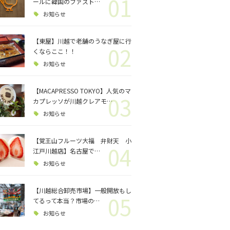
01
ロジェクト
ールに韓国のファスト…
お知らせ
バス釣り
【東屋】川越で老舗のうなぎ屋に行
02
くならここ！！
格闘技
お知らせ
【MACAPRESSO TOKYO】人気のマ
03
カプレッソが川越クレアモ…
お知らせ
【覚王山フルーツ大福 弁財天 小
04
江戸川越店】名古屋で…
お知らせ
【川越総合卸売市場】一般開放もし
05
てるって本当？市場の…
お知らせ