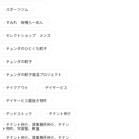
・
スポーツジム
・
すみれ 味噌らーめん
・
セレクトショップ メンズ
・
チュンダのひとくち餃子
・
チュンダの餃子
・
チュンダの餃子復活プロジェクト
・
テイクアウト
・
デイサービス
・
デイサービス居抜き物件
・
デッドストック
・
テナント仲介
・
テナント仲介、貸事務所仲介、テナン
ト物件、学習塾、教室
・
テナント仲介、貸事務所仲介、テナン